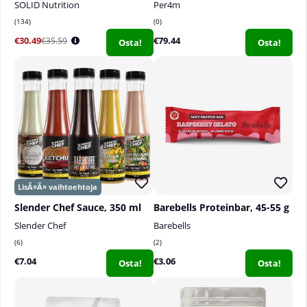
SOLID Nutrition
Per4m
134
0
€30.49
€79.44
€35.59
Osta!
Osta!
Slender Chef Sauce, 350 ml
Barebells Proteinbar, 45-55 g
Slender Chef
Barebells
6
2
€7.04
€3.06
Osta!
Osta!