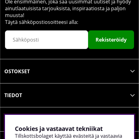
Ole ensimmäinen, joka saa uusimmat uutiset ja hyödy
ainutlaatuisista tarjouksista, inspiraatiosta ja paljon
muusta!
Täytä sähköpostiosoitteesi alla:
Rekisteröidy
OSTOKSET
TIEDOT
SOSIAALINEN MEDIA
Cookies ja vastaavat tekniikat
Tillskottsbolaget käyttää evästeitä ja vastaavia