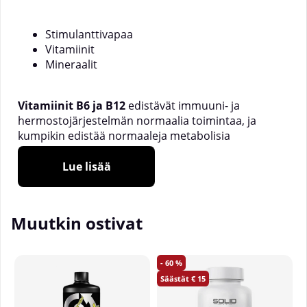
Stimulanttivapaa
Vitamiinit
Mineraalit
Vitamiinit B6 ja B12
edistävät immuuni- ja
hermostojärjestelmän normaalia toimintaa, ja
kumpikin edistää normaaleja metabolisia
prosesseja, jotka tuottavat energiaa. Sinkki edistää
normaalia rasvahappojen aineenvaihduntaa.
Lue lisää
Rauta
edistää normaalin henkisen toiminnan
ylläpitoa. Jodi edistää normaalia tyroksiinin
Muutkin ostivat
tuotantoa ja kilpirauhasen normaalia toimintaa.
Pantoteenihappo (B5-vitamiini) edistää normaaleja
energiantuotantoprosesseja.
60
15
Annostusohjeet:
3 kapselia päivittäin, 1 ennen ateriaa.