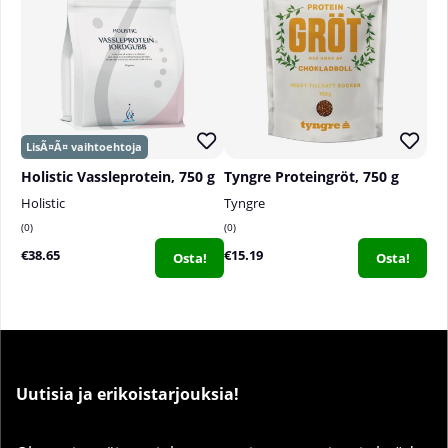
Holistic Vassleprotein, 750 g
Tyngre Proteingröt, 750 g
Holistic
Tyngre
0
0
€38.65
€15.19
Osta!
Osta!
Uutisia ja erikoistarjouksia!