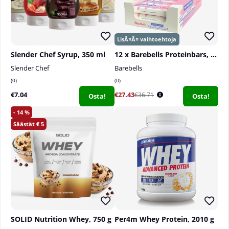
Slender Chef Syrup, 350 ml
12 x Barebells Proteinbars, 55 g
Slender Chef
Barebells
0
0
€7.04
€27.43
€36.71
Osta!
Osta!
14
5
SOLID Nutrition Whey, 750 g
Per4m Whey Protein, 2010 g