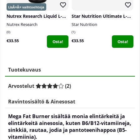
Nutrex Research Liquid L-Carnitine 3000, 480 ml
Star Nutrition Ultimate L-Carnitine , 225 g
Nutrex Research
Star Nutrition
B
0
1
0
€33.55
€33.55
€
Osta!
Osta!
Tuotekuvaus
Arvostelut
(
2
)
Ravintosisältö & Ainesosat
Mega Fat Burner sisältää monia elintärkeitä ja
elintärkeitä ainesosia, kuten B6/B12-vitamiineja,
sinkkiä, rautaa, jodia ja pantoteenihappoa (B5-
vitamiinia).