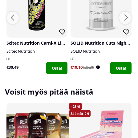
Koko:
90 kapselia.
Scitec Nutrition Carni-X Liquid 100 000, 500ml
SOLID Nutrition Cuts Night, 60 caps
Scitec Nutrition
SOLID Nutrition
El
1
4
0
€30.49
€10.10
€
€25.39
Osta!
Osta!
Voisit myös pitää näistä
25
9