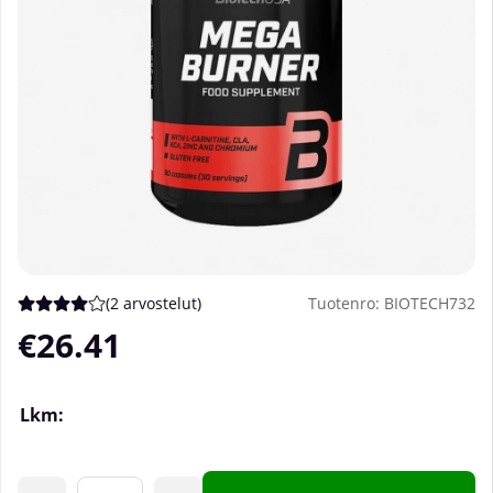
(
2 arvostelut
)
Tuotenro:
BIOTECH732
Keskiarvoluokitus 4 / 5 Arvioiden määrä 2
€26.41
Lkm: