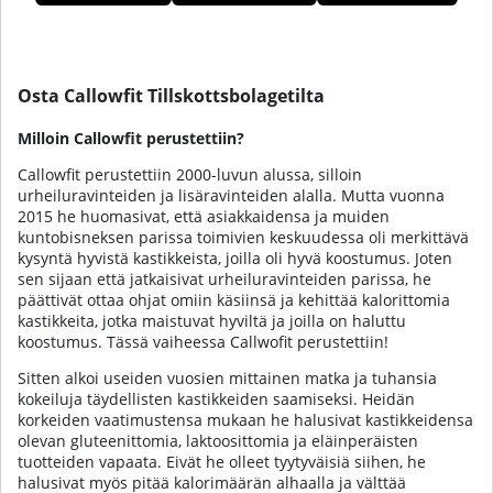
sisällä lisättyä sokeria tai rasvaa, ne ovat vegaanisia ja
sisältävät niinkin vähän kuin 37 kaloria per 100 grammaa!
Osta kalorittomat kastikkeet Callowfitiltä meiltä
Tuotteet
Tillskottsbolaget!
Osta Callowfit Tillskottsbolagetilta
Milloin Callowfit perustettiin?
Callowfit perustettiin 2000-luvun alussa, silloin
urheiluravinteiden ja lisäravinteiden alalla. Mutta vuonna
2015 he huomasivat, että asiakkaidensa ja muiden
kuntobisneksen parissa toimivien keskuudessa oli merkittävä
kysyntä hyvistä kastikkeista, joilla oli hyvä koostumus. Joten
sen sijaan että jatkaisivat urheiluravinteiden parissa, he
päättivät ottaa ohjat omiin käsiinsä ja kehittää kalorittomia
kastikkeita, jotka maistuvat hyviltä ja joilla on haluttu
koostumus. Tässä vaiheessa Callwofit perustettiin!
Sitten alkoi useiden vuosien mittainen matka ja tuhansia
kokeiluja täydellisten kastikkeiden saamiseksi. Heidän
korkeiden vaatimustensa mukaan he halusivat kastikkeidensa
olevan gluteenittomia, laktoosittomia ja eläinperäisten
tuotteiden vapaata. Eivät he olleet tyytyväisiä siihen, he
halusivat myös pitää kalorimäärän alhaalla ja välttää