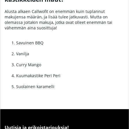
Alusta alkaen Callwofit on enemmän kuin tuplannut
makujensa määrän, ja lisää tulee jatkuvasti. Mutta on
olemassa joitakin makuja, jotka ovat olleet enemmän tai
vähemmän aina suosittuja!
Savuinen BBQ
Vanilja
Curry Mango
Kuumakastike Peri Peri
Suolainen karamelli
Uutisia ja erikoistarjouksia!