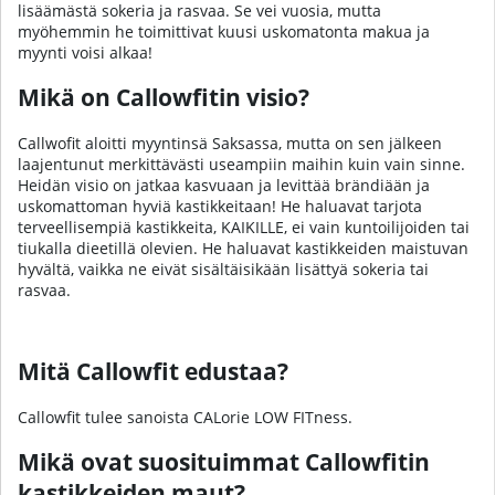
lisäämästä sokeria ja rasvaa. Se vei vuosia, mutta
myöhemmin he toimittivat kuusi uskomatonta makua ja
myynti voisi alkaa!
Mikä on Callowfitin visio?
Callwofit aloitti myyntinsä Saksassa, mutta on sen jälkeen
laajentunut merkittävästi useampiin maihin kuin vain sinne.
Heidän visio on jatkaa kasvuaan ja levittää brändiään ja
uskomattoman hyviä kastikkeitaan! He haluavat tarjota
terveellisempiä kastikkeita, KAIKILLE, ei vain kuntoilijoiden tai
tiukalla dieetillä olevien. He haluavat kastikkeiden maistuvan
hyvältä, vaikka ne eivät sisältäisikään lisättyä sokeria tai
rasvaa.
Mitä Callowfit edustaa?
Callowfit tulee sanoista CALorie LOW FITness.
Mikä ovat suosituimmat Callowfitin
kastikkeiden maut?