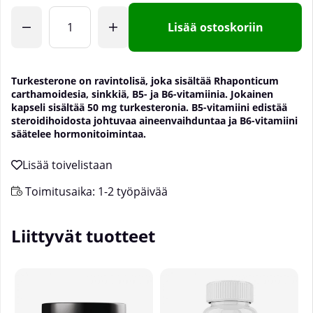
Lisää ostoskoriin
Turkesterone on ravintolisä, joka sisältää Rhaponticum
carthamoidesia, sinkkiä, B5- ja B6-vitamiinia. Jokainen
kapseli sisältää 50 mg turkesteronia. B5-vitamiini edistää
steroidihoidosta johtuvaa aineenvaihduntaa ja B6-vitamiini
säätelee hormonitoimintaa.
Toimitusaika:
1-2 työpäivää
Liittyvät tuotteet