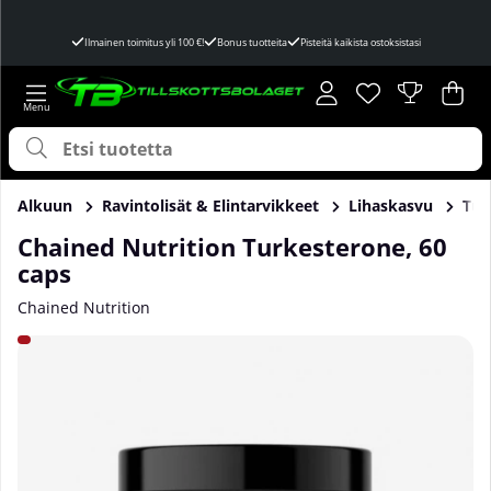
Ilmainen toimitus yli 100 €!
Bonus tuotteita
Pisteitä kaikista ostoksistasi
Toivelista
Lukumäärä toivel
.
Ost
Mää
.
Alkuun
Ravintolisät & Elintarvikkeet
Lihaskasvu
Tur
Chained Nutrition Turkesterone, 60
caps
Chained Nutrition
Tuotekuvat Chained Nutrition Turkesterone, 60 caps