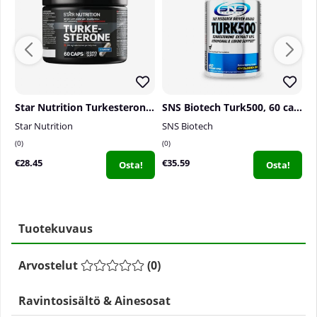
Star Nutrition Turkesterone, 60 caps
SNS Biotech Turk500, 60 caps
Star Nutrition
SNS Biotech
S
0
0
0
€28.45
€35.59
€
Osta!
Osta!
Tuotekuvaus
Arvostelut
(
0
)
Ravintosisältö & Ainesosat