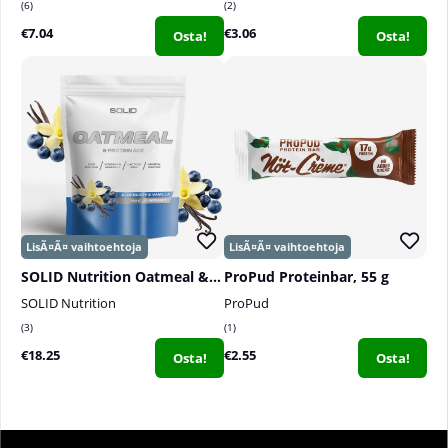
6
2
€7.04
€3.06
Osta!
Osta!
SOLID Nutrition Oatmeal & Protein Mix, 750 g
ProPud Proteinbar, 55 g
SOLID Nutrition
ProPud
3
1
€18.25
€2.55
Osta!
Osta!