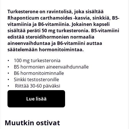
Turkesterone on ravintolisä, joka sisältää
Rhaponticum carthamoides -kasvia, sinkkiä, B5-
vitamiinia ja B6-vitamiinia. Jokainen kapseli
sisältää peräti 50 mg turkesteronia. B5-vitamiini
edistää steroidihormonien normaalia
aineenvaihduntaa ja B6-vitamiini auttaa
säätelemään hormonitoimintaa.
• 100 mg turkesteronia
• B5 hormonien aineenvaihdunnalle
• B6 hormonitoiminnalle
• Sinkki testosteronille
• Riittää 30-60 päiväksi
100 mg turkesteronia
Lue lisää
Turkesteroni on luonnostaan esiintyvä aine
kasveissa. Tässä tuotteessa käytetään Rhaponticum
Muutkin ostivat
carthamoides -kasvia turkesteronin lähteenä.