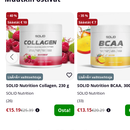
40
35
10
7
SOLID Nutrition Collagen, 230 g
SOLID Nutrition BCAA, 300
SOLID Nutrition
SOLID Nutrition
26
33
€15.19
€13.15
Osta!
€25.39
€20.29