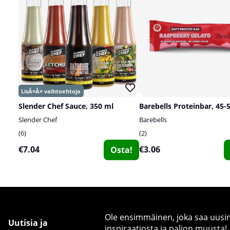
Slender Chef Sauce, 350 ml
Barebells Proteinbar, 45-
Slender Chef
Barebells
6
2
€7.04
€3.06
Osta!
Ole ensimmäinen, joka saa uusimm
Uutisia ja
inspiraatiosta ja paljon muusta!