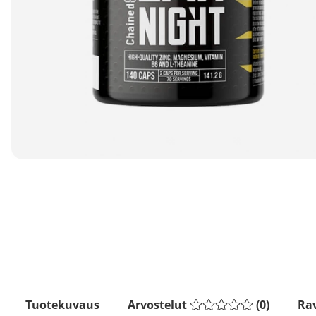
Tuotekuvaus
Arvostelut
(
0
)
Rav