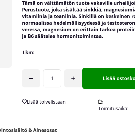
Tämä on välttämätön tuote vakaville urheilijoi
Perustuote, joka sisältää sinkkiä, magnesiumi
vitamiinia ja teaniinia. Sinkillä on keskeinen r
normaalissa hedelmällisyydessä ja testosteron
veressä, magnesium on erittäin tärkeä proteiin
ja B6 säätelee hormonitoimintaa.
Lkm:
Lisää ostosko
Toimitusaika:
intosisältö & Ainesosat