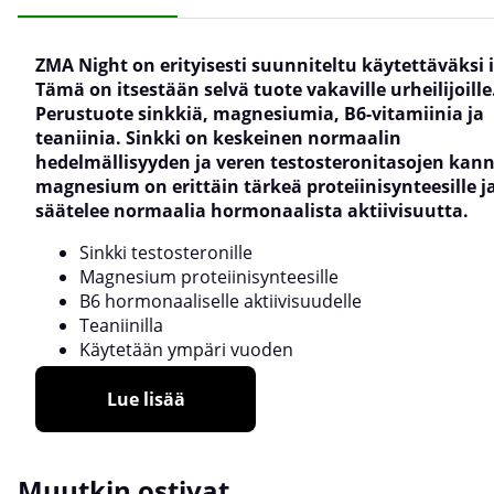
ZMA Night on erityisesti suunniteltu käytettäväksi il
Tämä on itsestään selvä tuote vakaville urheilijoille
Perustuote sinkkiä, magnesiumia, B6-vitamiinia ja
teaniinia. Sinkki on keskeinen normaalin
hedelmällisyyden ja veren testosteronitasojen kann
magnesium on erittäin tärkeä proteiinisynteesille j
säätelee normaalia hormonaalista aktiivisuutta.
Sinkki testosteronille
Magnesium proteiinisynteesille
B6 hormonaaliselle aktiivisuudelle
Teaniinilla
Käytetään ympäri vuoden
Lue lisää
Muutkin ostivat