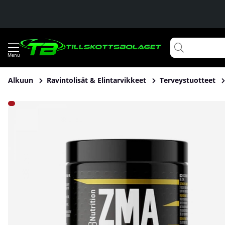
Alkuun
Ravintolisät & Elintarvikkeet
Terveystuotteet
Tuotekuvat Chained Nutrition ZMA Night, 140 caps