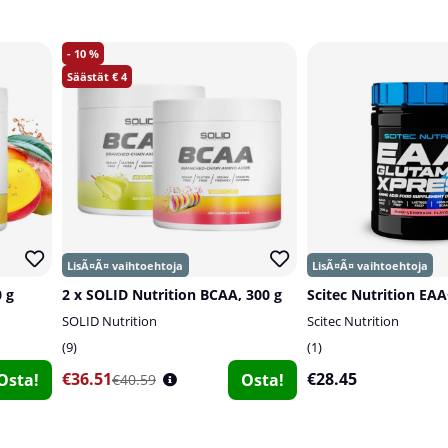
10
4
 g
2 x SOLID Nutrition BCAA, 300 g
SOLID Nutrition
Scitec Nutrition
9
1
€36.51
€28.45
Osta!
Osta!
€40.59