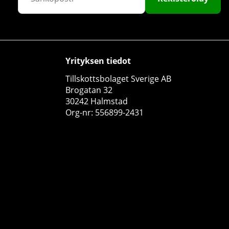
Yrityksen tiedot
Tillskottsbolaget Sverige AB
4 x SOLID Nutrition ZMA, 90 caps
Brogatan 32
30242 Halmstad
SOLID Nutrition
Org-nr: 556899-2431
0
€51.70
Osta!
€60.78