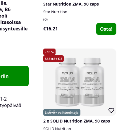
lle.
Star Nutrition ZMA, 90 caps
a, B6-
Star Nutrition
ooli
0
itasoissa
isynteesille
€16.21
Osta!
10
3
riin
1-2
työpäivää
2 x SOLID Nutrition ZMA, 90 caps
SOLID Nutrition