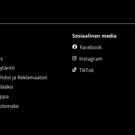
Sosiaalinen media
Facebook
us
Instagram
äytäntö
TikTok
ihdot ja Reklamaatiot
lääksi
uppa
tolomake