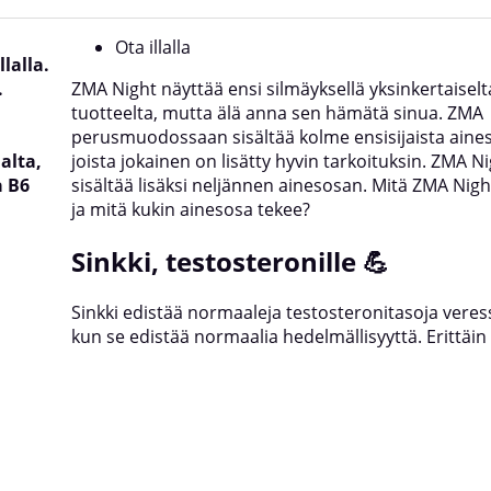
Ota illalla
lalla.
.
ZMA Night näyttää ensi silmäyksellä yksinkertaiselt
tuotteelta, mutta älä anna sen hämätä sinua. ZMA
perusmuodossaan sisältää kolme ensisijaista aine
alta,
joista jokainen on lisätty hyvin tarkoituksin. ZMA N
a B6
sisältää lisäksi neljännen ainesosan. Mitä ZMA Nigh
ja mitä kukin ainesosa tekee?
Sinkki, testosteronille
💪
Sinkki edistää normaaleja testosteronitasoja veres
kun se edistää normaalia hedelmällisyyttä. Erittäin 