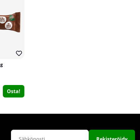
 g
Swedish Supplements ZMA+, 120 caps
Swedish Supplements
0
Osta!
€23.35
Osta!
15
9
Rekisteröidy