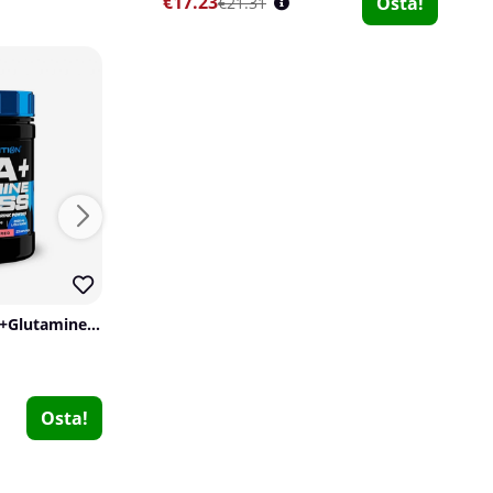
€17.23
Osta!
€21.31
Scitec Nutrition EAA+Glutamine, 300 g
Mutant Mass Extreme 2500, 5,45 kg
SOLID Nutrition ZMA, 90 caps
Mutant
RAW Nutrition
SOLID Nutrition
1
0
5
€81.48
€59.04
Osta!
Osta!
€15.19
Osta!