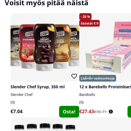
Voisit myös pitää näistä
25
9
Slender Chef Syrup, 350 ml
12 x Barebells Proteinbars
Slender Chef
Barebells
0
0
€7.04
€27.43
Osta!
€36.71