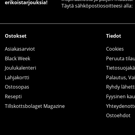
erikoistarjouksia!
Täytä sähköpostiosoitteesi alla:
Ostokset
Tiedot
Asiakasarviot
Cookies
Black Week
Peruuta tila
Joulukalenteri
Tietosuojak
Lahjakortti
Palautus, Va
Ostosopas
Ryhdy lähetti
Resepti
Fyysinen ka
Tillskottsbolaget Magazine
Yhteydenot
Ostoehdot