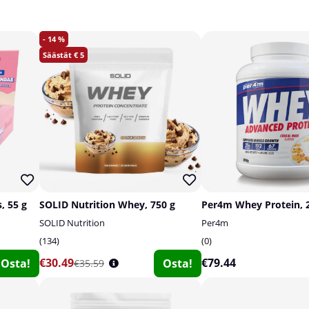
14
5
, 55 g
SOLID Nutrition Whey, 750 g
Per4m Whey Protein, 
SOLID Nutrition
Per4m
134
0
€30.49
€79.44
Osta!
Osta!
€35.59