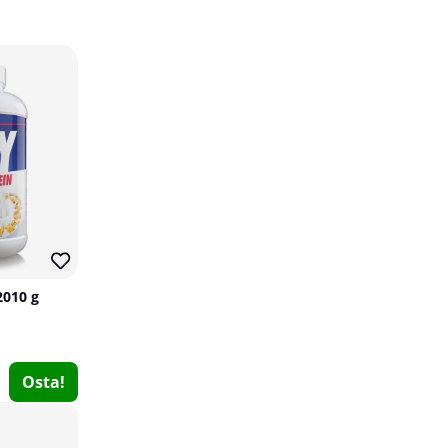
Elit Nutrition ZMA, 90 caps
2010 g
Elit Nutrition
0
€17.23
Osta!
Osta!