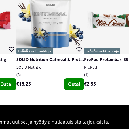
55 g
SOLID Nutrition Oatmeal & Protein Mix, 750 g
ProPud Proteinbar, 55
SOLID Nutrition
ProPud
3
1
€18.25
€2.55
Osta!
Osta!
at uutiset ja hyödy ainutlaatuisista tarjouksista,