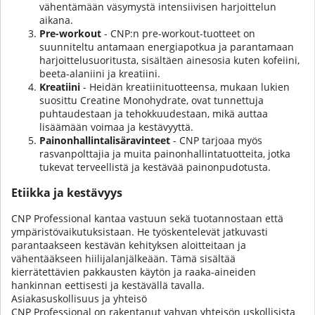
vähentämään väsymystä intensiivisen harjoittelun
aikana.
Pre-workout
- CNP:n pre-workout-tuotteet on
suunniteltu antamaan energiapotkua ja parantamaan
harjoittelusuoritusta, sisältäen ainesosia kuten kofeiini,
beeta-alaniini ja kreatiini.
Kreatiini
- Heidän kreatiinituotteensa, mukaan lukien
suosittu Creatine Monohydrate, ovat tunnettuja
puhtaudestaan ja tehokkuudestaan, mikä auttaa
lisäämään voimaa ja kestävyyttä.
Painonhallintalisäravinteet
- CNP tarjoaa myös
rasvanpolttajia ja muita painonhallintatuotteita, jotka
tukevat terveellistä ja kestävää painonpudotusta.
Etiikka ja kestävyys
CNP Professional kantaa vastuun sekä tuotannostaan että
ympäristövaikutuksistaan. He työskentelevät jatkuvasti
parantaakseen kestävän kehityksen aloitteitaan ja
vähentääkseen hiilijalanjälkeään. Tämä sisältää
kierrätettävien pakkausten käytön ja raaka-aineiden
hankinnan eettisesti ja kestävällä tavalla.
Asiakasuskollisuus ja yhteisö
CNP Professional on rakentanut vahvan yhteisön uskollisista