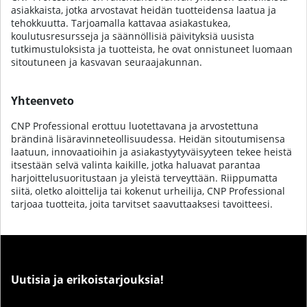
asiakkaista, jotka arvostavat heidän tuotteidensa laatua ja
tehokkuutta. Tarjoamalla kattavaa asiakastukea,
koulutusresursseja ja säännöllisiä päivityksiä uusista
tutkimustuloksista ja tuotteista, he ovat onnistuneet luomaan
sitoutuneen ja kasvavan seuraajakunnan.
Yhteenveto
CNP Professional erottuu luotettavana ja arvostettuna
brändinä lisäravinneteollisuudessa. Heidän sitoutumisensa
laatuun, innovaatioihin ja asiakastyytyväisyyteen tekee heistä
itsestään selvä valinta kaikille, jotka haluavat parantaa
harjoittelusuoritustaan ja yleistä terveyttään. Riippumatta
siitä, oletko aloittelija tai kokenut urheilija, CNP Professional
tarjoaa tuotteita, joita tarvitset saavuttaaksesi tavoitteesi.
Uutisia ja erikoistarjouksia!