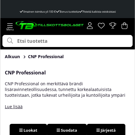
Ilmainen toimitus yli 100 €!
Bonus tuotteita
Pisteitä kaikista ostoksistasi
Toivelista
Lukumäärä toivel
.
Ost
Mää
.
Alkuun
CNP Professional
CNP Professional
CNP Professional on merkittävä brändi
lisäravinneteollisuudessa, tunnettu korkealaatuisista
tuotteistaan, jotka tukevat urheilijoita ja kuntoilijoita ympäri
maailmaa. Alusta alkaen CNP Professional on pyrkinyt
tarjoamaan innovatiivisia ja tehokkaita lisäravinteita, jotka
Lue lisää
täyttävät sekä amatööri- että ammattiurheilijoiden korkeat
vaatimukset.
Luokat
Suodata
Järjestä