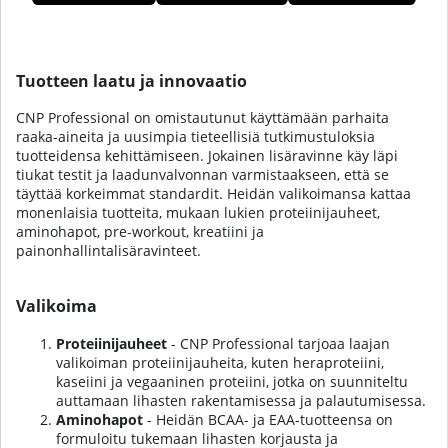
Tuotteet
Tuotteen laatu ja innovaatio
CNP Professional on omistautunut käyttämään parhaita
raaka-aineita ja uusimpia tieteellisiä tutkimustuloksia
tuotteidensa kehittämiseen. Jokainen lisäravinne käy läpi
tiukat testit ja laadunvalvonnan varmistaakseen, että se
täyttää korkeimmat standardit. Heidän valikoimansa kattaa
monenlaisia tuotteita, mukaan lukien proteiinijauheet,
aminohapot, pre-workout, kreatiini ja
painonhallintalisäravinteet.
Valikoima
Proteiinijauheet
- CNP Professional tarjoaa laajan
valikoiman proteiinijauheita, kuten heraproteiini,
kaseiini ja vegaaninen proteiini, jotka on suunniteltu
auttamaan lihasten rakentamisessa ja palautumisessa.
Aminohapot
- Heidän BCAA- ja EAA-tuotteensa on
formuloitu tukemaan lihasten korjausta ja