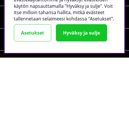
käytön napsauttamalla "Hyväksy ja sulje". Voit
itse milloin tahansa hallita, mitkä evästeet
Tiedot
tallennetaan selaimeesi kohdassa "Asetukset".
Asetukset
Hyväksy ja sulje
Sosiaalinen media
Yrityksen tiedot
©
2026 tillskottsbolaget.fi. Käytämme evästeitä -
lue lisää
täältä
.