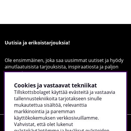
Uutisia ja erikoistarjouksia!
Ole ensimmäinen, joka saa uusimmat uutiset ja hyödy
ainutlaatuisista tarjouksista, inspiraatiosta ja paljon
muusta!
Täytä sähköpostiosoitteesi alla:
Cookies ja vastaavat tekniikat
Tillskottsbolaget käyttää evästeitä ja vastaavia
Rekisteröidy
tallennustekniikoita tarjotakseen sinulle
mukautettua sisältöä, relevanttia
markkinointia ja paremman
käyttökokemuksen verkkosivuillamme.
Vahvistat, että olet lukenut
Ostokset
evästekäytäntömme ja hyväksyt evästeiden