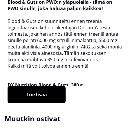
Blood & Guts on PWO:n yläpuolella - tämä on
PWO sinulle, joka haluaa paljon kaikkea!
Blood & Guts on suunniteltu ennen treeniä
legendaarisen kehonrakentajan Dorian Yatesin
toimesta. Jokainen annos tätä ennen treeniä antaa
sinulle peräti 6000 mg sitrulliinimalaattia, 5500 mg
beeta-alaniinia, 4000 mg arginiini-AKG:ta sekä monia
muita aktiivisia ainesosia. Tämän sekoituksen
kruunaa mahtava 350 mg:n kofeiiniannos.
Kaikki mitä voit toivoa ennen treeniä!
DY Nutrition Blood & Guts, 380 g
Suositeltu käyttö:
Sekoita 2 mittalusikallista (1
Lue lisää
annos) 250–350 ml vettä 15 minuuttia ennen
treeniä.
Annosten määrä:
20
Muutkin ostivat