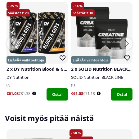
25
14
20
10
2 x DY Nutrition Blood & Guts, 380 g
2 x SOLID Nutrition BLACK LINE Creatine, 400 g
DY Nutrition
SOLID Nutrition BLACK LINE
S
3
1
1
€61.08
€61.08
€
€81.38
€71.18
Osta!
Osta!
Voisit myös pitää näistä
50