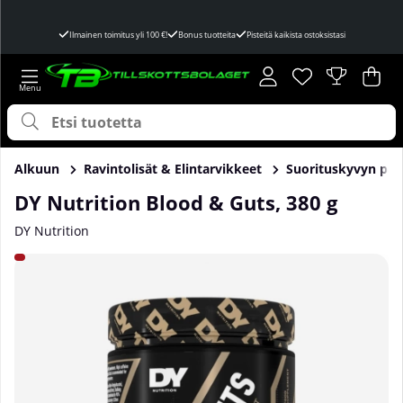
Ilmainen toimitus yli 100 €!
Bonus tuotteita
Pisteitä kaikista ostoksistasi
Toivelista
Lukumäärä toivel
.
Ost
Mää
.
Alkuun
Ravintolisät & Elintarvikkeet
Suorituskyvyn par
DY Nutrition Blood & Guts, 380 g
DY Nutrition
Tuotekuvat DY Nutrition Blood & Guts, 380 g