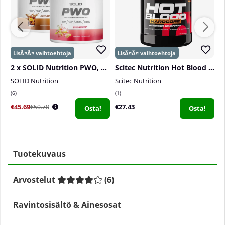
2 x SOLID Nutrition PWO, 230 g
Scitec Nutrition Hot Blood Hardcore, 375 g
D
SOLID Nutrition
Scitec Nutrition
D
6
1
0
€45.69
€27.43
€
€50.78
Osta!
Osta!
Tuotekuvaus
Arvostelut
(
6
)
Ravintosisältö & Ainesosat