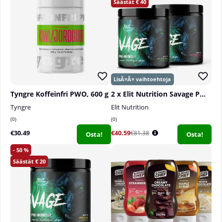
40
Tyngre Koffeinfri PWO, 600 g
2 x Elit Nutrition Savage PWO, 300 g
Tyngre
Elit Nutrition
0
0
€30.49
€40.59
€81.38
Osta!
Osta!
50
20