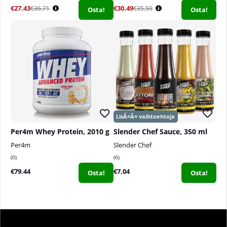
€27.43
€30.49
€36.71
€35.59
Osta!
Osta!
Per4m Whey Protein, 2010 g
Slender Chef Sauce, 350 ml
Per4m
Slender Chef
0
6
€79.44
€7.04
Osta!
Osta!