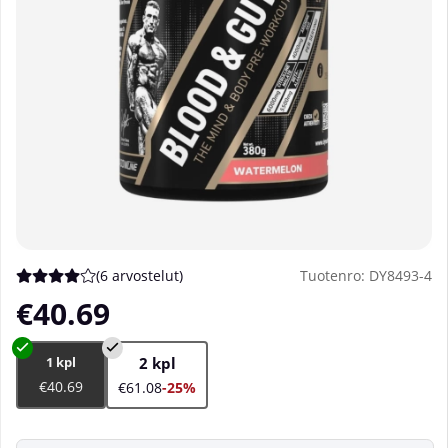
(
6 arvostelut
)
Tuotenro:
DY8493-4
Keskiarvoluokitus 4 / 5 Arvioiden määrä 6
€40.69
1 kpl
2 kpl
€40.69
€61.08
-25%