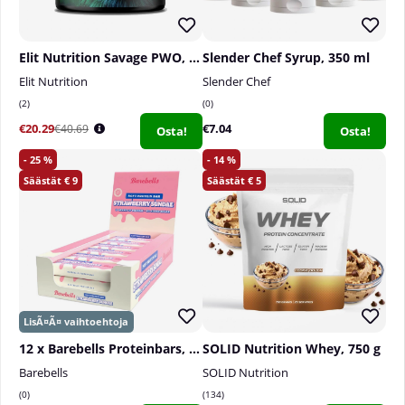
Elit Nutrition Savage PWO, 300 g
Slender Chef Syrup, 350 ml
Elit Nutrition
Slender Chef
2
0
€20.29
€7.04
€40.69
Osta!
Osta!
25
14
9
5
12 x Barebells Proteinbars, 55 g
SOLID Nutrition Whey, 750 g
Barebells
SOLID Nutrition
0
134