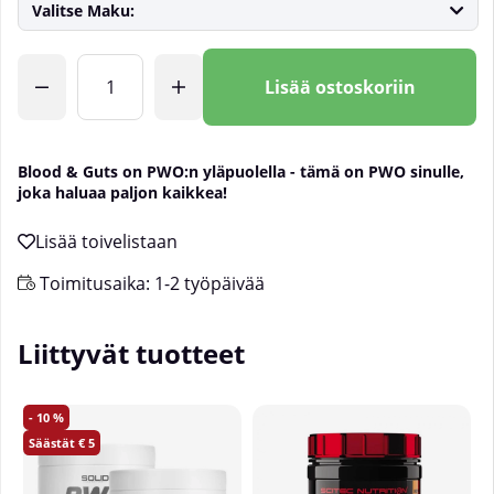
Valitse Maku:
Lkm
Lisää ostoskoriin
Blood & Guts on PWO:n yläpuolella - tämä on PWO sinulle,
joka haluaa paljon kaikkea!
Toimitusaika:
1-2 työpäivää
Liittyvät tuotteet
10
5