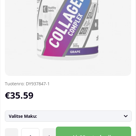
Tuotenro:
DY937847-1
€35.59
Valitse Maku:
Lkm