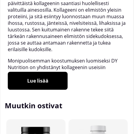
päivittäistä kollageenin saantiasi huolellisesti
valituilla ainesosilla. Kollageeni on elimistön yleisin
proteiini, ja sitä esiintyy luonnostaan muun muassa
ihossa, rustossa, jänteissä, nivelsiteissä, lihaksissa ja
luustossa. Sen kuitumainen rakenne tekee siitä
tärkeän rakennusaineen elimistön sidekudoksessa,
jossa se auttaa antamaan rakennetta ja tukea
erilaisille kudoksille.
Monipuolisemman koostumuksen luomiseksi DY
Nutrition on yhdistänyt kollageenin useisiin
täydentäviin ainesosiin. Tuote sisältää muun
muassa C-vitamiinia, joka edistää ruston normaalin
Lue lisää
toiminnan kannalta tärkeää normaalia kollageenin
muodostumista sekä ihon normaalin toiminnan
kannalta tärkeää normaalia kollageenin
Muutkin ostivat
muodostumista. Koostumus sisältää myös B6-
vitamiinia, joka edistää normaalia energia-
aineenvaihduntaa ja auttaa vähentämään
väsymystä ja uupumusta, sekä hyaluronihappoa –
luonnossa esiintyvää ainetta, jota löytyy muun