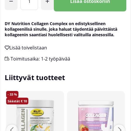
Lisää ostoskoriin
DY Nutrition Collagen Complex on edistyksellinen
kollageenilisä sinulle, joka haluat täydentää päivittäistä
kollageenin saantiasi huolellisesti valituilla ainesosilla.
Toimitusaika:
1-2 työpäivää
Liittyvät tuotteet
33
10