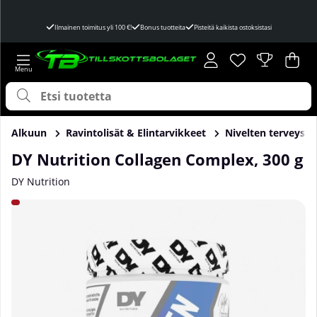
Ilmainen toimitus yli 100 €!
Bonus tuotteita
Pisteitä kaikista ostoksistasi
Toivelista
Lukumäärä toivel
.
Ost
Mää
.
Alkuun
Ravintolisät & Elintarvikkeet
Nivelten terveys
DY Nutrition Collagen Complex, 300 g
DY Nutrition
Tuotekuvat DY Nutrition Collagen Complex, 300 g