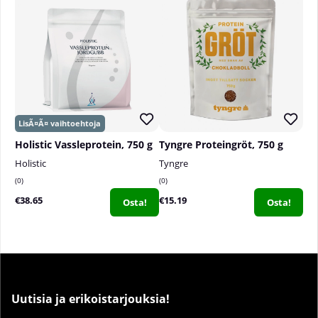
Holistic Vassleprotein, 750 g
Tyngre Proteingröt, 750 g
Holistic
Tyngre
0
0
€38.65
€15.19
Osta!
Osta!
Uutisia ja erikoistarjouksia!