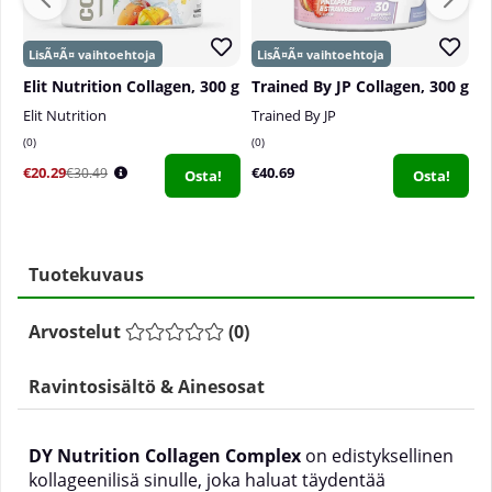
Elit Nutrition Collagen, 300 g
Trained By JP Collagen, 300 g
Elit Nutrition
Trained By JP
V
0
0
0
€20.29
€40.69
€
€30.49
Osta!
Osta!
Tuotekuvaus
Arvostelut
(
0
)
Ravintosisältö & Ainesosat
DY Nutrition Collagen Complex
on edistyksellinen
kollageenilisä sinulle, joka haluat täydentää