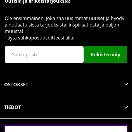
Uutisia ja erikoistarjouksia!
D3-vitamiini
50 mcg
(kolekalsiferoli)
K2-vitamiini
Ole ensimmäinen, joka saa uusimmat uutiset ja hyödy
20 mcg
(menakinoni-7)
ainutlaatuisista tarjouksista, inspiraatiosta ja paljon
muusta!
Täytä sähköpostiosoitteesi alla:
Rekisteröidy
OSTOKSET
TIEDOT
SOSIAALINEN MEDIA