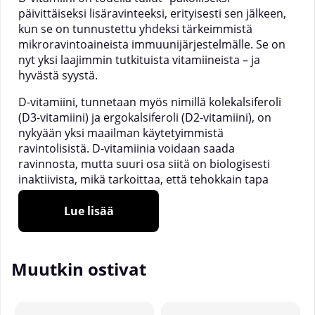
päivittäiseksi lisäravinteeksi, erityisesti sen jälkeen,
kun se on tunnustettu yhdeksi tärkeimmistä
mikroravintoaineista immuunijärjestelmälle. Se on
nyt yksi laajimmin tutkituista vitamiineista – ja
hyvästä syystä.
D-vitamiini, tunnetaan myös nimillä kolekalsiferoli
(D3-vitamiini) ja ergokalsiferoli (D2-vitamiini), on
nykyään yksi maailman käytetyimmistä
ravintolisistä. D-vitamiinia voidaan saada
ravinnosta, mutta suuri osa siitä on biologisesti
inaktiivista, mikä tarkoittaa, että tehokkain tapa
täyttää D-vitamiinin tarve on altistuminen auringon
ultraviolettisäteilylle (UV).
Lue lisää
Kuitenkin auringon säteet eivät aina riitä, ja monet
meistä viettävät liikaa aikaa sisätiloissa, mikä
Muutkin ostivat
tarkoittaa, että emme aina voi luottaa aurinkoon D-
vitamiinin saannin varmistamiseksi. Tummempi iho
sisältää enemmän melaniinia, mikä vähentää kehon
kykyä muuntaa auringonvaloa D-vitamiiniksi.