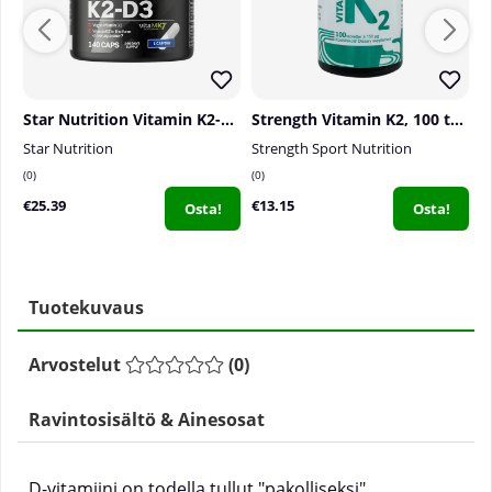
Star Nutrition Vitamin K2-D3, 140 caps
Strength Vitamin K2, 100 tabs
S
Star Nutrition
Strength Sport Nutrition
S
0
0
0
€25.39
€13.15
€
Osta!
Osta!
Tuotekuvaus
Arvostelut
(
0
)
Ravintosisältö & Ainesosat
D-vitamiini on todella tullut "pakolliseksi"