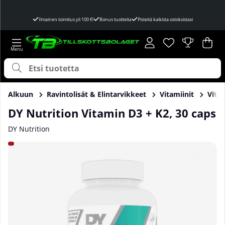
Ilmainen toimitus yli 100 €!
Bonus tuotteita
Pisteitä kaikista ostoksistasi
Toivelista
Lukumäärä toivel
.
Ost
Mää
.
Alkuun
Ravintolisät & Elintarvikkeet
Vitamiinit
Vitam
DY Nutrition Vitamin D3 + K2, 30 caps
DY Nutrition
Tuotekuvat DY Nutrition Vitamin D3 + K2, 30 caps