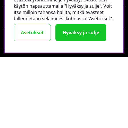
käytön napsauttamalla "Hyväksy ja sulje". Voit
itse milloin tahansa hallita, mitkä evästeet
Tiedot
tallennetaan selaimeesi kohdassa "Asetukset".
Asetukset
Hyväksy ja sulje
Sosiaalinen media
Yrityksen tiedot
©
2026 tillskottsbolaget.fi. Käytämme evästeitä -
lue lisää
täältä
.