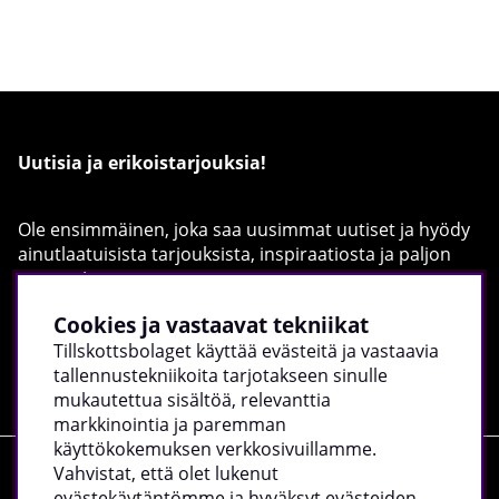
Uutisia ja erikoistarjouksia!
Ole ensimmäinen, joka saa uusimmat uutiset ja hyödy
ainutlaatuisista tarjouksista, inspiraatiosta ja paljon
muusta!
Täytä sähköpostiosoitteesi alla:
Cookies ja vastaavat tekniikat
Tillskottsbolaget käyttää evästeitä ja vastaavia
Rekisteröidy
tallennustekniikoita tarjotakseen sinulle
mukautettua sisältöä, relevanttia
markkinointia ja paremman
käyttökokemuksen verkkosivuillamme.
Vahvistat, että olet lukenut
Ostokset
evästekäytäntömme ja hyväksyt evästeiden