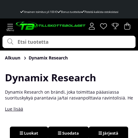
Ilmainen toimitus yli 100 €!
Bonus tuotteita
Pisteitä kaikista ostoksistasi
Toivelista
Lukumäärä toivel
.
Ost
Mää
.
Alkuun
Dynamix Research
Dynamix Research
Dynamix Research on brändi, joka toimittaa pääasiassa
suorituskykyä parantavia ja/tai rasvanpolttavia ravintolisiä. He
ovat muun muassa kehittäneet kuuluisan rasvanpolttajan
Lue lisää
Purple Burnin, joka valloitti markkinat lanseerauksensa
yhteydessä. Osta ravintolisiä Dynamix Researchilta ja tunne
eron!
Luokat
Suodata
Järjestä