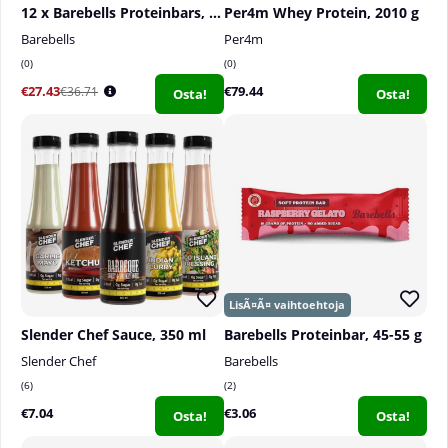
12 x Barebells Proteinbars, 55 g
Per4m Whey Protein, 2010 g
Barebells
Per4m
0
0
€27.43
€79.44
€36.71
Osta!
Osta!
Slender Chef Sauce, 350 ml
Barebells Proteinbar, 45-55 g
Slender Chef
Barebells
6
2
€7.04
€3.06
Osta!
Osta!