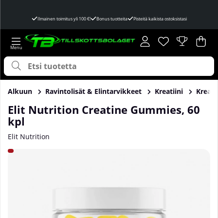
Ilmainen toimitus yli 100 €!
Bonus tuotteita
Pisteitä kaikista ostoksistasi
Toivelista
Lukumäärä toivel
.
Ost
Mää
.
Alkuun
Ravintolisät & Elintarvikkeet
Kreatiini
Kreati
Elit Nutrition Creatine Gummies, 60
kpl
Elit Nutrition
Tuotekuvat Elit Nutrition Creatine Gummies, 60 kpl