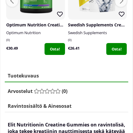
Optimum Nutrition Creatine Powder, 360 g
Swedish Supplements Creatine Monohydrate, 500 g
Optimum Nutrition
Swedish Supplements
P
0
0
0
€30.49
€26.41
€
Osta!
Osta!
Tuotekuvaus
Arvostelut
(
0
)
Ravintosisältö & Ainesosat
Elit Nutritionin Creatine Gummies on ravintolisä,
joka tekee kreatiinin nauttimisesta sekä kätevää