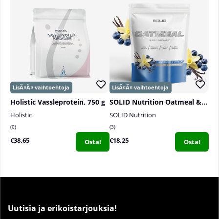
Holistic Vassleprotein, 750 g
SOLID Nutrition Oatmeal & Protein Mix, 750 g
Holistic
SOLID Nutrition
0
3
€38.65
€18.25
Osta!
Osta!
Uutisia ja erikoistarjouksia!