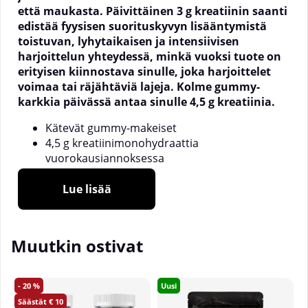
että maukasta. Päivittäinen 3 g kreatiinin saanti
edistää fyysisen suorituskyvyn lisääntymistä
toistuvan, lyhytaikaisen ja intensiivisen
harjoittelun yhteydessä, minkä vuoksi tuote on
erityisen kiinnostava sinulle, joka harjoittelet
voimaa tai räjähtäviä lajeja. Kolme gummy-
karkkia päivässä antaa sinulle 4,5 g kreatiinia.
Kätevät gummy-makeiset
4,5 g kreatiinimonohydraattia
vuorokausiannoksessa
20 päivän käyttö per purkki
Hyvä maku
Lue lisää
Suorituskykysi tueksi
Kreatiini on yksi suosituimmista ja käytetyimmistä
Muutkin ostivat
ravintolisistä treenimaailmassa, sillä sen on
todistettu lisäävän fyysistä suorituskykyä toistuvissa
voimakkaissa suorituksissa, kuten
20
Uusi
U
voimaharjoittelussa. Tuote sopii täydellisesti sinulle,
10
joka olet kiinnostunut harjoittelusta ja haluat