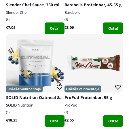
Slender Chef Sauce, 350 ml
Barebells Proteinbar, 45-55 g
Slender Chef
Barebells
6
2
€7.04
€3.06
Osta!
Osta!
SOLID Nutrition Oatmeal & Protein Mix, 750 g
ProPud Proteinbar, 55 g
SOLID Nutrition
ProPud
3
1
€18.25
€2.55
Osta!
Osta!