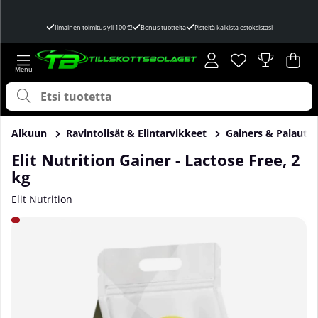
Ilmainen toimitus yli 100 €!
Bonus tuotteita
Pisteitä kaikista ostoksistasi
Toivelista
Lukumäärä toivel
.
Ost
Mää
.
Alkuun
Ravintolisät & Elintarvikkeet
Gainers & Palautu
Elit Nutrition Gainer - Lactose Free, 2
kg
Elit Nutrition
Tuotekuvat Elit Nutrition Gainer - Lactose Free, 2 kg