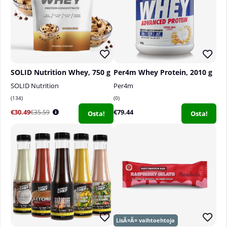
Annokset per pakkaus
: Tämä pakkaus sisältää
2200 grammaa, mikä vastaa noin 10 annosta
suositellun päivittäisen 220 gramman jauheen
saannin mukaan.
SOLID Nutrition Whey, 750 g
Per4m Whey Protein, 2010 g
SOLID Nutrition
Per4m
134
0
€30.49
€79.44
€35.59
Osta!
Osta!