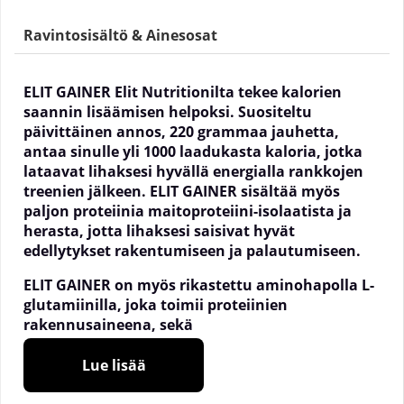
Ravintosisältö & Ainesosat
ELIT GAINER Elit Nutritionilta tekee kalorien
saannin lisäämisen helpoksi. Suositeltu
päivittäinen annos, 220 grammaa jauhetta,
antaa sinulle yli 1000 laadukasta kaloria, jotka
lataavat lihaksesi hyvällä energialla rankkojen
treenien jälkeen. ELIT GAINER sisältää myös
paljon proteiinia maitoproteiini-isolaatista ja
herasta, jotta lihaksesi saisivat hyvät
edellytykset rakentumiseen ja palautumiseen.
ELIT GAINER on myös rikastettu aminohapolla L-
glutamiinilla, joka toimii proteiinien
rakennusaineena, sekä
ruoansulatusentsyymeillä, jotta tuote olisi
erityisen lempeä vatsalle.
Lue lisää
Laktoositon gainer