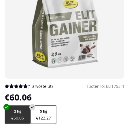
(
1 arvostelut
)
Tuotenro:
ELIT753-1
Keskiarvoluokitus 5 / 5 Arvioiden määrä 1
€60.06
2 kg
5 kg
€60.06
€122.27