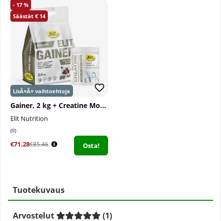
17
14
Gainer, 2 kg + Creatine Monohydrate, 300 g
Elit Nutrition
0
€71.28
€85.46
Osta!
Tuotekuvaus
Arvostelut
(
1
)