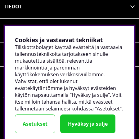
TIEDOT
SOSIAALINEN MEDIA
Cookies ja vastaavat tekniikat
Tillskottsbolaget käyttää evästeitä ja vastaavia
tallennustekniikoita tarjotakseen sinulle
YRITYKSEN TIEDOT
mukautettua sisältöä, relevanttia
markkinointia ja paremman
käyttökokemuksen verkkosivuillamme.
Vahvistat, että olet lukenut
evästekäytäntömme ja hyväksyt evästeiden
käytön napsauttamalla "Hyväksy ja sulje". Voit
©
2026 tillskottsbolaget.fi. Käytämme evästeitä -
lue lisää
itse milloin tahansa hallita, mitkä evästeet
täältä
.
tallennetaan selaimeesi kohdassa "Asetukset".
Asetukset
Hyväksy ja sulje