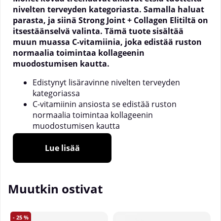
nivelten terveyden kategoriasta. Samalla haluat
parasta, ja siinä Strong Joint + Collagen Elitiltä on
itsestäänselvä valinta. Tämä tuote sisältää
muun muassa C-vitamiinia, joka edistää ruston
normaalia toimintaa kollageenin
muodostumisen kautta.
Edistynyt lisäravinne nivelten terveyden
kategoriassa
C-vitamiinin ansiosta
se edistää ruston
normaalia toimintaa kollageenin
muodostumisen kautta
Sisältää MSM:ää, hyaluronihappoa, kollageenia
ja mineraaleja
Lue lisää
Nivelten terveyden tuotekategoria on hyvin suosittu
välilehti verkkosivustolla. Monet kovaa treenaavat
Muutkin ostivat
päätyvät sinne usein, mutta myös muut saattavat
etsiä näitä tuotteita muista syistä kuin kovasta
treenaamisesta. Elit Nutrition pyrkii tarjoamaan
25
parhaat mahdolliset tuotteet ja siksi onkin