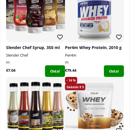
Myös kuparia on lisätty, koska tämä mineraali
edistää sidekudoksen ylläpitoa.
Slender Chef Syrup, 350 ml
Per4m Whey Protein, 2010 g
Slender Chef
Per4m
0
0
€7.04
€79.44
Osta!
Osta!
14
5