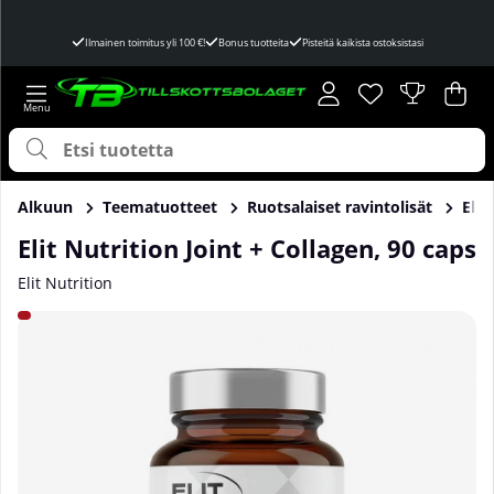
Ilmainen toimitus yli 100 €!
Bonus tuotteita
Pisteitä kaikista ostoksistasi
Toivelista
Lukumäärä toivel
.
Ost
Mää
.
Alkuun
Teematuotteet
Ruotsalaiset ravintolisät
Elit
Elit Nutrition Joint + Collagen, 90 caps
Elit Nutrition
Tuotekuvat Elit Nutrition Joint + Collagen, 90 caps