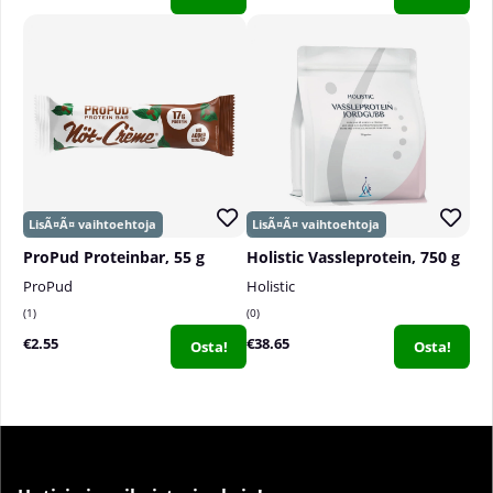
ProPud Proteinbar, 55 g
Holistic Vassleprotein, 750 g
ProPud
Holistic
1
0
€2.55
€38.65
Osta!
Osta!