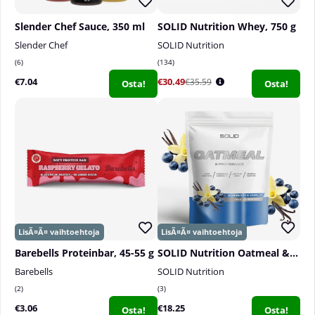
Slender Chef Sauce, 350 ml
SOLID Nutrition Whey, 750 g
Slender Chef
SOLID Nutrition
6
134
€7.04
€30.49
€35.59
Osta!
Osta!
Barebells Proteinbar, 45-55 g
SOLID Nutrition Oatmeal & Protein Mix, 750 g
Barebells
SOLID Nutrition
2
3
€3.06
€18.25
Osta!
Osta!