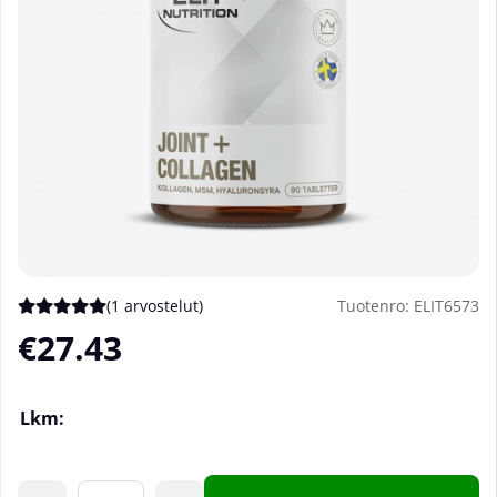
(
1 arvostelut
)
Tuotenro:
ELIT6573
Keskiarvoluokitus 5 / 5 Arvioiden määrä 1
€27.43
Lkm: