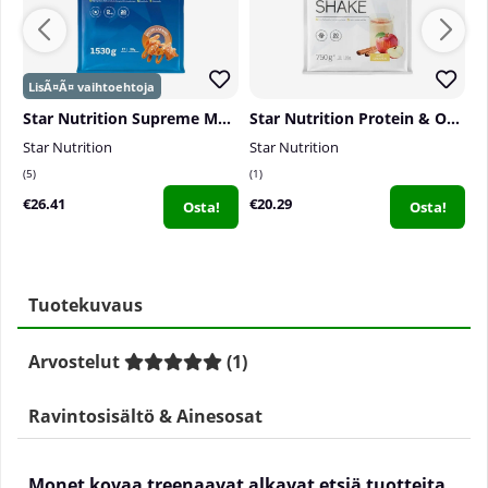
Star Nutrition Supreme Mass, 1530 g
Star Nutrition Protein & Oat Breakfast Shake, 750 g
T
Star Nutrition
Star Nutrition
T
5
1
0
€26.41
€20.29
€
Osta!
Osta!
Tuotekuvaus
Arvostelut
(
1
)
Ravintosisältö & Ainesosat
Monet kovaa treenaavat alkavat etsiä tuotteita