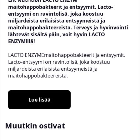
Elit Nutrition LACTO ENZYM
maitohappobakteerit ja entsyymit. Lacto-
entsyymi on ravintolisä, joka koostuu
miljardeista erilaisista entsyymeistä ja
maitohappobakteereista. Terveys ja hyvinvointi
lähtevät sisältä päin, voit hyvin LACTO
ENZYMillä!
LACTO ENZYMEmaitohappobakteerit ja entsyymit.
Lacto-entsyymi on ravintolisä, joka koostuu
miljardeista erilaisista entsyymeistä ja
maitohappobakteereista.
Erinomainen sinulle, joka olet laktoosi-
Lue lisää
intolerantti
Miljardeja erilaisia entsyymejä ja
maitohappobakteereja.
Markkinoiden johtava ruoansulatuskompleksi
Muutkin ostivat
DigeZyme®
Helposti nieltävät kapselit