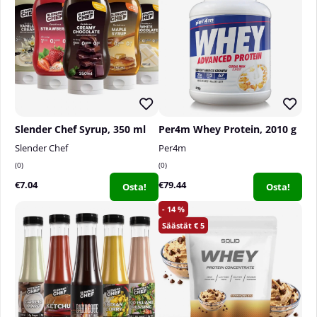
Slender Chef Syrup, 350 ml
Per4m Whey Protein, 2010 g
Slender Chef
Per4m
0
0
€7.04
€79.44
Osta!
Osta!
14
5