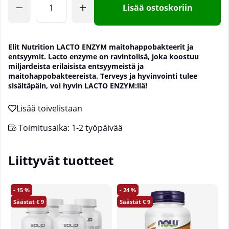
Lisää ostoskoriin
Elit Nutrition LACTO ENZYM maitohappobakteerit ja
entsyymit. Lacto enzyme on ravintolisä, joka koostuu
miljardeista erilaisista entsyymeistä ja
maitohappobakteereista. Terveys ja hyvinvointi tulee
sisältäpäin, voi hyvin LACTO ENZYM:llä!
Toimitusaika:
1-2 työpäivää
Liittyvät tuotteet
15
24
9
9