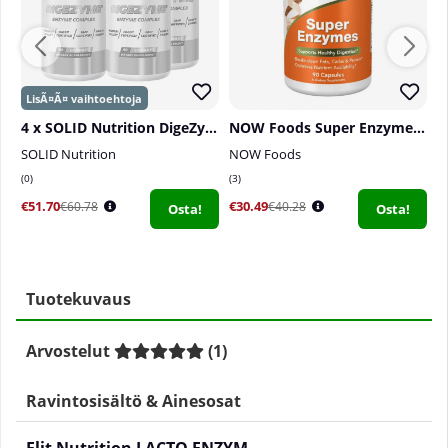
4 x SOLID Nutrition DigeZyme, 90 caps
NOW Foods Super Enzymes, 90 caps
SOLID Nutrition
NOW Foods
N
0
3
0
€51.70
€30.49
€
€60.78
€40.28
Osta!
Osta!
Tuotekuvaus
Arvostelut
(
1
)
Ravintosisältö & Ainesosat