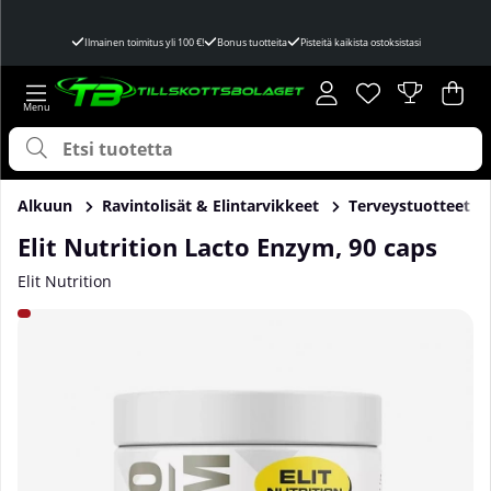
Ilmainen toimitus yli 100 €!
Bonus tuotteita
Pisteitä kaikista ostoksistasi
Toivelista
Lukumäärä toivel
.
Ost
Mää
.
Alkuun
Ravintolisät & Elintarvikkeet
Terveystuotteet
Elit Nutrition Lacto Enzym, 90 caps
Elit Nutrition
Tuotekuvat Elit Nutrition Lacto Enzym, 90 caps