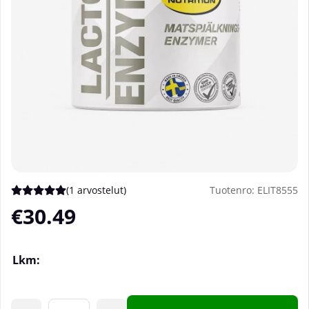
(
1 arvostelut
)
Tuotenro:
ELIT8555
Keskiarvoluokitus 5 / 5 Arvioiden määrä 1
€30.49
Lkm: