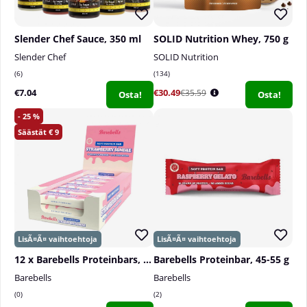
Slender Chef Sauce, 350 ml
SOLID Nutrition Whey, 750 g
Slender Chef
SOLID Nutrition
6
134
€7.04
€30.49
€35.59
Osta!
Osta!
25
9
12 x Barebells Proteinbars, 55 g
Barebells Proteinbar, 45-55 g
Barebells
Barebells
0
2