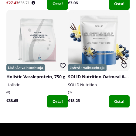
€27.43
€3.06
€36.71
Osta!
Osta!
Holistic Vassleprotein, 750 g
SOLID Nutrition Oatmeal & Protein Mix, 750 g
Holistic
SOLID Nutrition
0
3
€38.65
€18.25
Osta!
Osta!