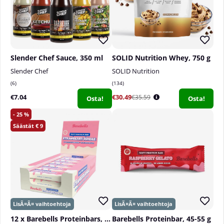
Slender Chef Sauce, 350 ml
SOLID Nutrition Whey, 750 g
Slender Chef
SOLID Nutrition
6
134
€7.04
€30.49
€35.59
Osta!
Osta!
25
9
12 x Barebells Proteinbars, 55 g
Barebells Proteinbar, 45-55 g