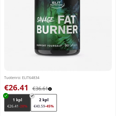
Tuotenro:
ELIT64834
€26.41
€36.61
1 kpl
2 kpl
€26.41
-28%
€40.59
-45%