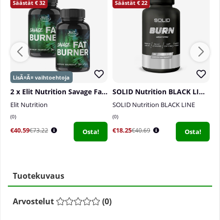
32
22
2 x Elit Nutrition Savage Fat Burner, 90 caps
SOLID Nutrition BLACK LINE Burn, 90 mega caps
Elit Nutrition
SOLID Nutrition BLACK LINE
S
0
0
0
€40.59
€18.25
€
€73.22
€40.69
Osta!
Osta!
Tuotekuvaus
Arvostelut
(
0
)