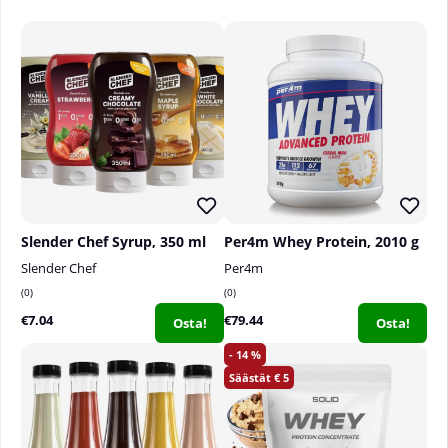
Slender Chef Syrup, 350 ml
Per4m Whey Protein, 2010 g
Slender Chef
Per4m
0
0
€7.04
€79.44
Osta!
Osta!
14
5