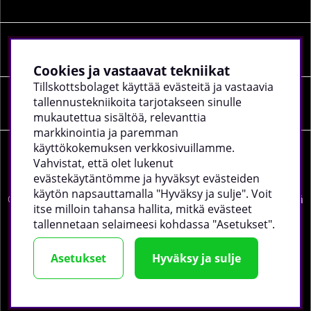
SOSIAALINEN MEDIA
Cookies ja vastaavat tekniikat
Tillskottsbolaget käyttää evästeitä ja vastaavia
tallennustekniikoita tarjotakseen sinulle
YRITYKSEN TIEDOT
mukautettua sisältöä, relevanttia
markkinointia ja paremman
käyttökokemuksen verkkosivuillamme.
Vahvistat, että olet lukenut
evästekäytäntömme ja hyväksyt evästeiden
käytön napsauttamalla "Hyväksy ja sulje". Voit
©
2026 tillskottsbolaget.fi. Käytämme evästeitä -
lue lisää
itse milloin tahansa hallita, mitkä evästeet
täältä
.
tallennetaan selaimeesi kohdassa "Asetukset".
Asetukset
Hyväksy ja sulje