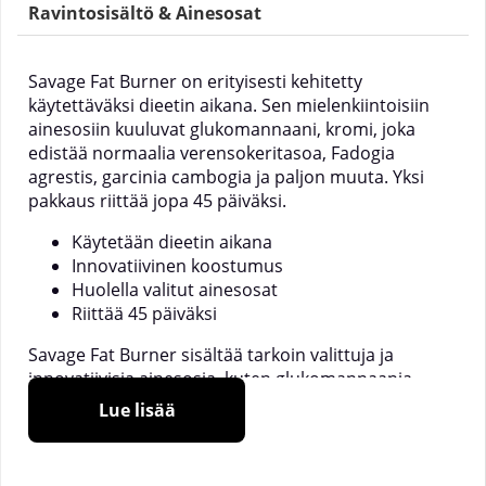
Ravintosisältö & Ainesosat
Savage Fat Burner on erityisesti kehitetty
käytettäväksi dieetin aikana. Sen mielenkiintoisiin
ainesosiin kuuluvat glukomannaani, kromi, joka
edistää normaalia verensokeritasoa, Fadogia
agrestis, garcinia cambogia ja paljon muuta. Yksi
pakkaus riittää jopa 45 päiväksi.
Käytetään dieetin aikana
Innovatiivinen koostumus
Huolella valitut ainesosat
Riittää 45 päiväksi
Savage Fat Burner sisältää tarkoin valittuja ja
innovatiivisia ainesosia, kuten glukomannaania,
Fadogia agrestista ja garcinia cambogiaa. Se sisältää
Lue lisää
myös kromia, joka on tärkeä mineraali ja auttaa
ylläpitämään normaalia verensokeritasoa.