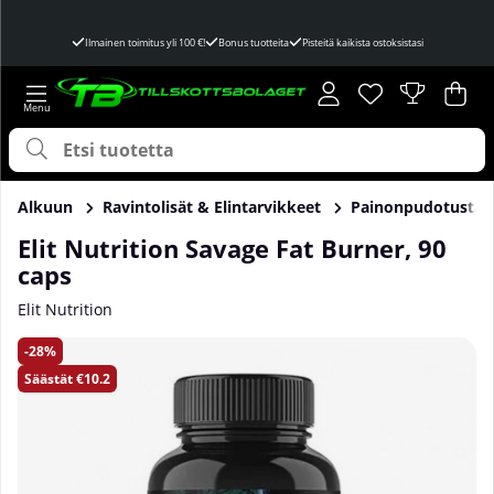
Ilmainen toimitus yli 100 €!
Bonus tuotteita
Pisteitä kaikista ostoksistasi
Toivelista
Lukumäärä toivel
.
Ost
Mää
.
Alkuun
Ravintolisät & Elintarvikkeet
Painonpudotusta
Elit Nutrition Savage Fat Burner, 90
caps
Elit Nutrition
Tuotekuvat Elit Nutrition Savage Fat Burner, 90 caps
28
Säästät
€10.2