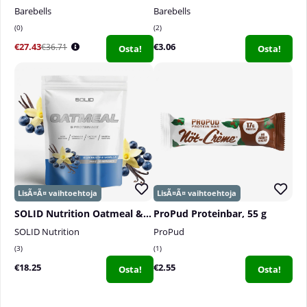
Barebells
Barebells
0
2
€27.43
€3.06
€36.71
Osta!
Osta!
SOLID Nutrition Oatmeal & Protein Mix, 750 g
ProPud Proteinbar, 55 g
SOLID Nutrition
ProPud
3
1
€18.25
€2.55
Osta!
Osta!