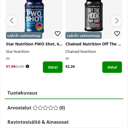
Star Nutrition PWO Shot, 60 ml
Chained Nutrition Off The Hook PWO-Shot, 60 ml
Star Nutrition
Chained Nutrition
P
0
0
2
€1.94
€2.24
€
€2.55
Osta!
Osta!
Tuotekuvaus
Arvostelut
(
0
)
Ravintosisältö & Ainesosat