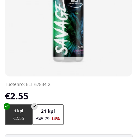
Tuotenro:
ELIT67834-2
€2.55
1 kpl
21 kpl
€2.55
€45.79
-14%