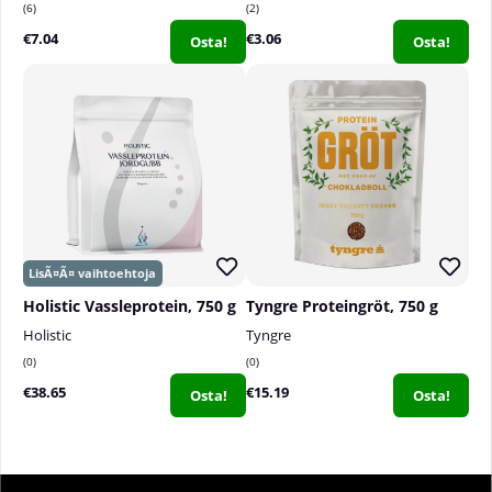
6
2
€7.04
€3.06
Osta!
Osta!
Holistic Vassleprotein, 750 g
Tyngre Proteingröt, 750 g
Holistic
Tyngre
0
0
€38.65
€15.19
Osta!
Osta!