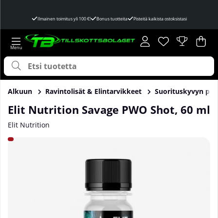
Ilmainen toimitus yli 100 €!
Bonus tuotteita
Pisteitä kaikista ostoksistasi
Toivelista
Lukumäärä toivel
.
Ost
Mää
.
Alkuun
Ravintolisät & Elintarvikkeet
Suorituskyvyn par
Elit Nutrition Savage PWO Shot, 60 ml
Elit Nutrition
Tuotekuvat Elit Nutrition Savage PWO Shot, 60 ml