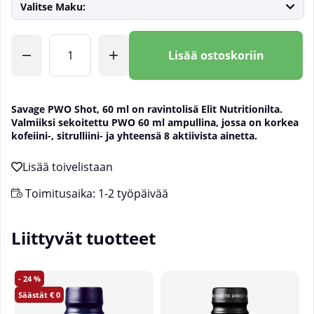
Valitse Maku:
Lkm
Lisää ostoskoriin
Savage PWO Shot, 60 ml on ravintolisä Elit Nutritionilta.
Valmiiksi sekoitettu PWO 60 ml ampullina, jossa on korkea
kofeiini-, sitrulliini- ja yhteensä 8 aktiivista ainetta.
Toimitusaika:
1-2 työpäivää
Liittyvät tuotteet
24
0