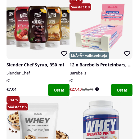
9
Slender Chef Syrup, 350 ml
12 x Barebells Proteinbars, 55 g
Slender Chef
Barebells
0
0
€7.04
€27.43
€36.71
Osta!
Osta!
14
5