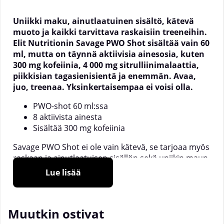
Uniikki maku, ainutlaatuinen sisältö, kätevä
muoto ja kaikki tarvittava raskaisiin treeneihin.
Elit Nutritionin Savage PWO Shot sisältää vain 60
ml, mutta on täynnä aktiivisia ainesosia, kuten
300 mg kofeiinia, 4 000 mg sitrulliinimalaattia,
piikkisian tagasienisientä ja enemmän. Avaa,
juo, treenaa. Yksinkertaisempaa ei voisi olla.
PWO-shot 60 ml:ssa
8 aktiivista ainesta
Sisältää 300 mg kofeiinia
Savage PWO Shot ei ole vain kätevä, se tarjoaa myös
raskaan ja ainutlaatuisen sisällön sekä uniikin maun.
Tämä shot on ehkä kätevin tapa nauttia PWO:sta. Se
Lue lisää
on valmiiksi sekoitettu, sisältää vain 60 ml ja ainoa
mitä sinun tarvitsee tehdä on ravistaa pulloa, juoda
ja olet valmis treenaamaan.
Muutkin ostivat
Elit Nutrition on laittanut kaiken peliin Savage PWO