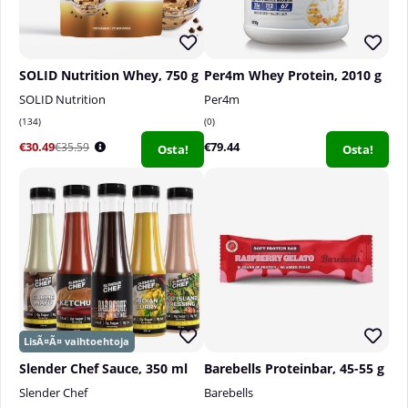
SOLID Nutrition Whey, 750 g
Per4m Whey Protein, 2010 g
SOLID Nutrition
Per4m
134
0
€30.49
€79.44
€35.59
Osta!
Osta!
Slender Chef Sauce, 350 ml
Barebells Proteinbar, 45-55 g
Slender Chef
Barebells