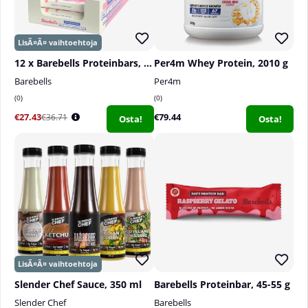
12 x Barebells Proteinbars, 55 g
Per4m Whey Protein, 2010 g
Barebells
Per4m
0
0
€27.43
€79.44
€36.71
Osta!
Osta!
Slender Chef Sauce, 350 ml
Barebells Proteinbar, 45-55 g
Slender Chef
Barebells