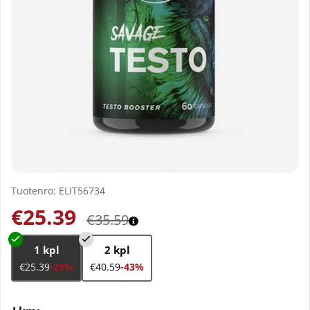
Tuotenro:
ELIT56734
€25.39
€35.59
1 kpl
2 kpl
€25.39
-29%
€40.59
-43%