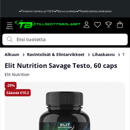
Ilmainen toimitus yli 100 €!
Bonus tuotteita
Pisteitä kaikista ostoksistasi
Toivelista
Lukumäärä toivel
.
Ost
Mää
.
Alkuun
Ravintolisät & Elintarvikkeet
Lihaskasvu
Tes
Elit Nutrition Savage Testo, 60 caps
Elit Nutrition
Tuotekuvat Elit Nutrition Savage Testo, 60 caps
29
Säästät
€10.2