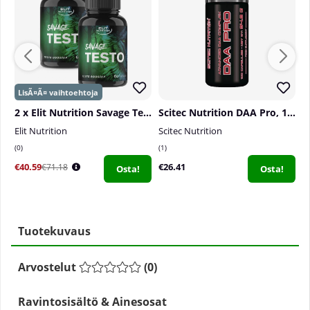
2 x Elit Nutrition Savage Testo, 60 caps
Scitec Nutrition DAA Pro, 100 caps
Elit Nutrition
Scitec Nutrition
S
0
1
0
€40.59
€26.41
€
€71.18
Osta!
Osta!
Tuotekuvaus
Arvostelut
(
0
)
Ravintosisältö & Ainesosat