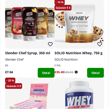
14
5
Slender Chef Syrup, 350 ml
SOLID Nutrition Whey, 750 g
Slender Chef
SOLID Nutrition
0
134
€7.04
€30.49
€35.59
Osta!
Osta!
25
9