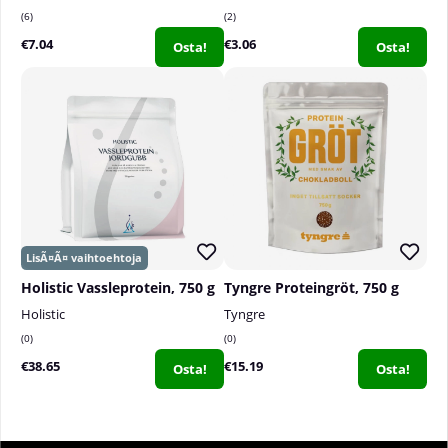
6
2
€7.04
€3.06
Osta!
Osta!
Holistic Vassleprotein, 750 g
Tyngre Proteingröt, 750 g
Holistic
Tyngre
0
0
€38.65
€15.19
Osta!
Osta!