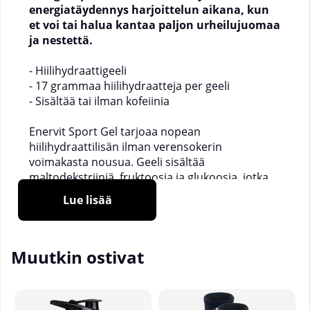
energiatäydennys harjoittelun aikana, kun
et voi tai halua kantaa paljon urheilujuomaa
ja nestettä.
- Hiilihydraattigeeli
- 17 grammaa hiilihydraatteja per geeli
- Sisältää tai ilman kofeiinia
Enervit Sport Gel tarjoaa nopean
hiilihydraattilisän ilman verensokerin
voimakasta nousua. Geeli sisältää
maltodekstriiniä, fruktoosia ja glukoosia, jotka
muodostavat monimutkaisen
Lue lisää
hiilihydraattiseoksen ja antavat keholle tasaisen
energianoton harjoituksen tai kilpailun aikana.
Muutkin ostivat
Enervit energiageelit ovat pieniä ja käteviä,
täydellisiä mukaan otettaviksi kilpailuihin tai
harjoituksiin. Niitä on saatavana sekä kofeiinilla
että ilman, ja ne ovat kolmessa eri maussa.