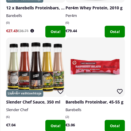
12 x Barebells Proteinbars, 55 g
Per4m Whey Protein, 2010 g
Barebells
Per4m
0
0
€27.43
€79.44
€36.71
Osta!
Osta!
Slender Chef Sauce, 350 ml
Barebells Proteinbar, 45-55 g
Slender Chef
Barebells
6
2
€7.04
€3.06
Osta!
Osta!