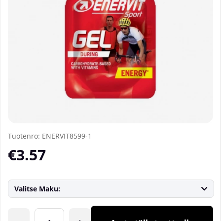
Tuotenro:
ENERVIT8599-1
€3.57
Valitse Maku:
Lkm