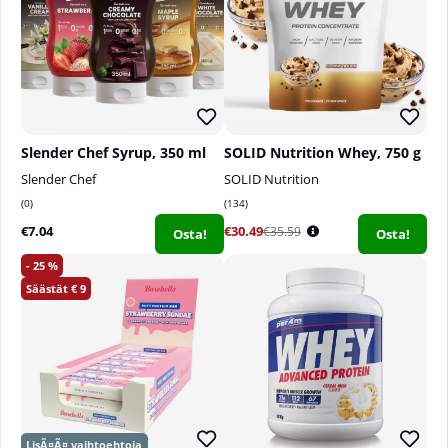
Slender Chef Syrup, 350 ml
SOLID Nutrition Whey, 750 g
Slender Chef
SOLID Nutrition
0
134
€7.04
€30.49
€35.59
Osta!
Osta!
25
9