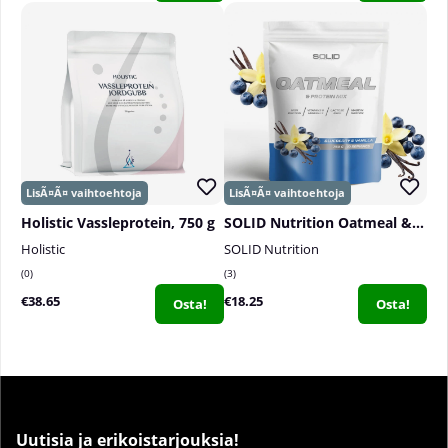
Holistic Vassleprotein, 750 g
SOLID Nutrition Oatmeal & Protein Mix, 750 g
Holistic
SOLID Nutrition
0
3
€38.65
€18.25
Osta!
Osta!
Uutisia ja erikoistarjouksia!