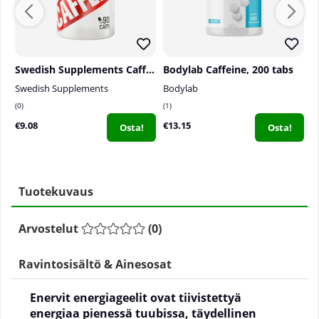
Swedish Supplements Caffeine, 90 caps
Bodylab Caffeine, 200 tabs
Swedish Supplements
Bodylab
S
0
1
4
€9.08
€13.15
€
Osta!
Osta!
Tuotekuvaus
Arvostelut
(
0
)
Ravintosisältö & Ainesosat
Enervit energiageelit ovat tiivistettyä
energiaa pienessä tuubissa, täydellinen