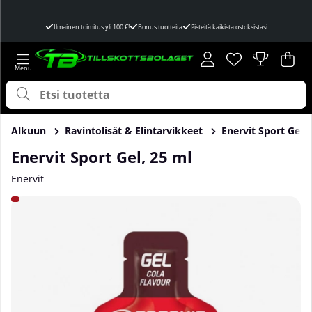
Ilmainen toimitus yli 100 €!
Bonus tuotteita
Pisteitä kaikista ostoksistasi
Toivelista
Lukumäärä toivel
.
Ost
Mää
.
Alkuun
Ravintolisät & Elintarvikkeet
Enervit Sport Gel, 
Enervit Sport Gel, 25 ml
Enervit
Tuotekuvat Enervit Sport Gel, 25 ml