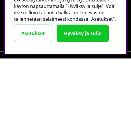
käytön napsauttamalla "Hyväksy ja sulje". Voit
itse milloin tahansa hallita, mitkä evästeet
Tiedot
tallennetaan selaimeesi kohdassa "Asetukset".
Asetukset
Hyväksy ja sulje
Sosiaalinen media
Yrityksen tiedot
©
2026 tillskottsbolaget.fi. Käytämme evästeitä -
lue lisää
täältä
.