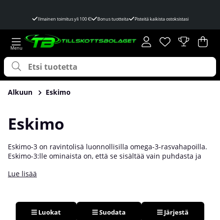
Ilmainen toimitus yli 100 €!
Bonus tuotteita
Pisteitä kaikista ostoksistasi
Toivelista
Lukumäärä toivel
.
Ost
Mää
.
Alkuun
Eskimo
Eskimo
Eskimo-3 on ravintolisä luonnollisilla omega-3-rasvahapoilla.
Eskimo-3:lle ominaista on, että se sisältää vain puhdasta ja
muuttamatonta kalamiestäöljyä, sekä se on ainoa
Lue lisää
pohjoismainen kalamiestuote, jolla on Friends of the Sea -
leima. Tämä leima tarkoittaa, että tuotteen valmistaja takaa,
että ravintolisän valmistuksessa on käytetty
ympäristöystävällisiä ja kestäviä kalastus- ja
tuotantomenetelmiä.
F
Oljen stabiilisuuden varmistamiseksi
Luokat
Suodata
Järjestä