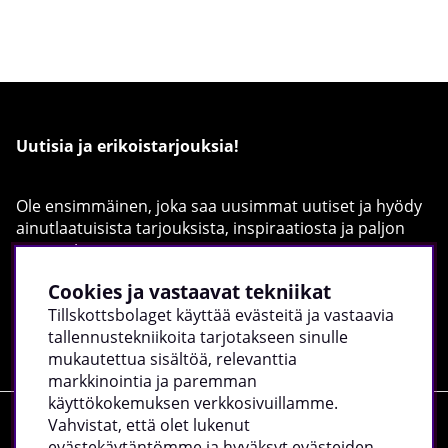
Uutisia ja erikoistarjouksia!
Ole ensimmäinen, joka saa uusimmat uutiset ja hyödy
ainutlaatuisista tarjouksista, inspiraatiosta ja paljon
muusta!
Täytä sähköpostiosoitteesi alla:
Cookies ja vastaavat tekniikat
Tillskottsbolaget käyttää evästeitä ja vastaavia
Rekisteröidy
tallennustekniikoita tarjotakseen sinulle
mukautettua sisältöä, relevanttia
markkinointia ja paremman
käyttökokemuksen verkkosivuillamme.
Vahvistat, että olet lukenut
Ostokset
evästekäytäntömme ja hyväksyt evästeiden