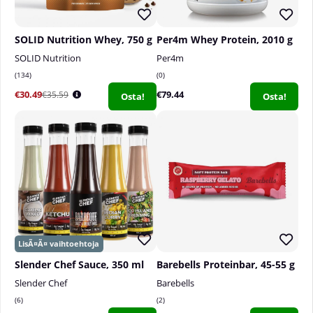
SOLID Nutrition Whey, 750 g
Per4m Whey Protein, 2010 g
SOLID Nutrition
Per4m
134
0
€30.49
€79.44
€35.59
Osta!
Osta!
Slender Chef Sauce, 350 ml
Barebells Proteinbar, 45-55 g
Slender Chef
Barebells
6
2