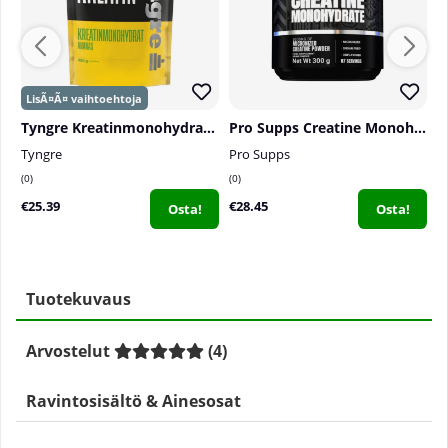
Tyngre Kreatinmonohydrat, 400 g
Pro Supps Creatine Monohydrate, 300 g
Tyngre
Pro Supps
P
0
0
0
€25.39
€28.45
€
Osta!
Osta!
Tuotekuvaus
Arvostelut
(
4
)
Ravintosisältö & Ainesosat