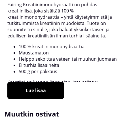
Fairing Kreatiinimonohydraatti on puhdas
kreatiinilisä, joka sisältää 100 %
kreatiinimonohydraattia – yhtä käytetyimmistä ja
tutkituimmista kreatiinin muodoista. Tuote on
suunniteltu sinulle, joka haluat yksinkertaisen ja
edullisen kreatiinilisän ilman turhia lisäaineita.
100 % kreatiinimonohydraattia
Maustamaton
Helppo sekoittaa veteen tai muuhun juomaan
Ei turhia lisäaineita
500 g per pakkaus
Kreatiini on luonnollinen aine, jota esiintyy
elimistössä ja pieninä määrinä myös esimerkiksi
Lue lisää
lihassa ja kalassa. Ravintolisänä kreatiinia käytetään
ensisijaisesti voimaharjoittelun ja muun korkean
intensiteetin harjoittelun yhteydessä, jossa tehdään
Muutkin ostivat
räjähtäviä ja toistuvia voimansuorituksia.
Fairing Kreatiinimonohydraatti sisältää ainoastaan