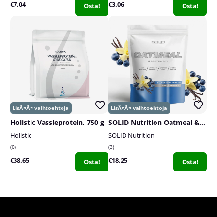
€7.04
€3.06
Osta!
Osta!
Holistic Vassleprotein, 750 g
SOLID Nutrition Oatmeal & Protein Mix, 750 g
Holistic
SOLID Nutrition
0
3
€38.65
€18.25
Osta!
Osta!