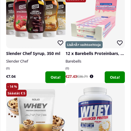
vuotiaiden, raskaana olevien tai imettävien ei tule
käyttää ravintolisiä. Jos sairastat jotakin sairautta
ja/tai käytät lääkkeitä, keskustele lääkärin kanssa
ennen tuotteen käyttöä. Säilytä lasten
ulottumattomissa. Suositeltua vuorokausiannosta ei
saa ylittää.
Slender Chef Syrup, 350 ml
12 x Barebells Proteinbars, 55 g
Slender Chef
Barebells
0
0
€7.04
€27.43
€36.71
Osta!
Osta!
14
5