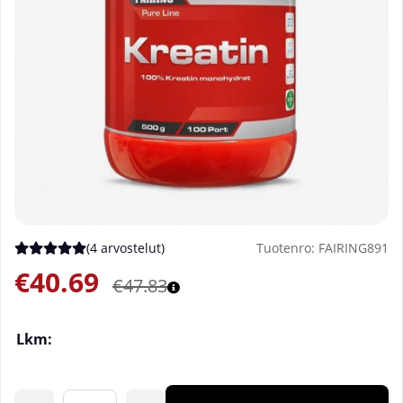
(
4 arvostelut
)
Tuotenro:
FAIRING891
Keskiarvoluokitus 5 / 5 Arvioiden määrä 4
€40.69
€47.83
Lkm: