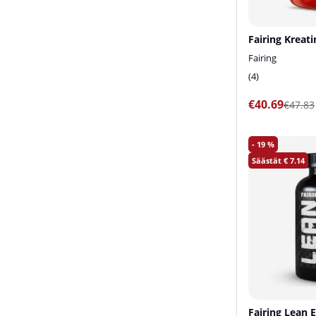
Fairing Kreat
Fairing
4
€40.69
€47.83
19
7.14
Fairing Lean 