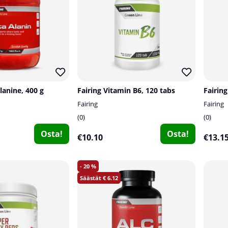
lanine, 400 g
Fairing Vitamin B6, 120 tabs
Fairin
Fairing
Fairing
0
0
Osta!
Osta!
€10.10
€13.1
20
6.12