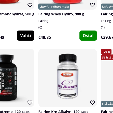
inmonohydrat, 500 g
Fairing Whey Hydro, 900 g
Fairing
Fairing
Fairing
0
1
Vahti
Osta!
€48.85
€39.6
20
Extreme, 120 caps
Fairing Kre-Alkalyn, 120 caps
Fairin