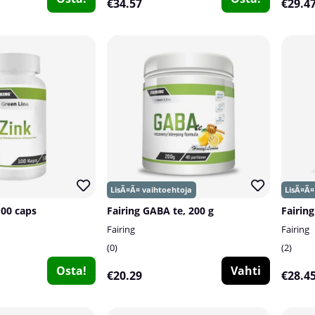
€34.57
€29.4
100 caps
Fairing GABA te, 200 g
Fairin
Fairing
Fairing
0
2
Osta!
Vahti
€20.29
€28.4