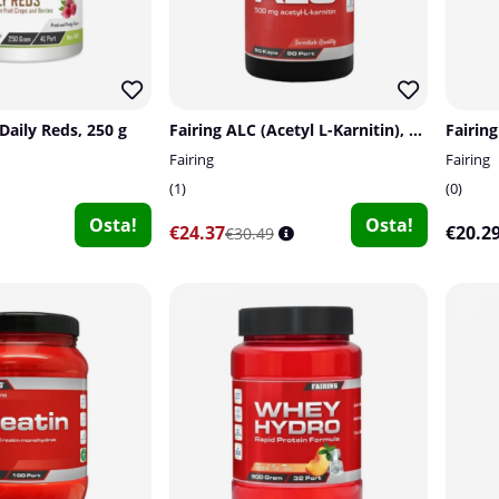
Daily Reds, 250 g
Fairing ALC (Acetyl L-Karnitin), 90 caps
Fairing
Fairing
1
0
Osta!
Osta!
€24.37
€20.2
€30.49