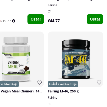
Fairing
0
Osta!
Osta!
0
€44.77
€19.27
Fairing Vegan Meal (Gainer), 1400 g
Fairing M-46, 250 g
Fairing
3