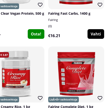
 Clear Vegan Protein, 500 g
Fairing Fast Carbs, 1400 g
Fairing
0
Osta!
Vahti
7
€16.21
3.87
g Creamy Rice, 1 kg
Fairing Complete Diet, 1 kg