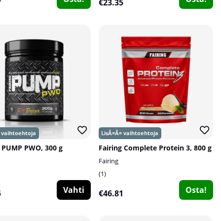
7
€23.35
g PUMP PWO, 300 g
Fairing Complete Protein 3, 800 g
Fairing
1
Vahti
Osta!
5
€46.81