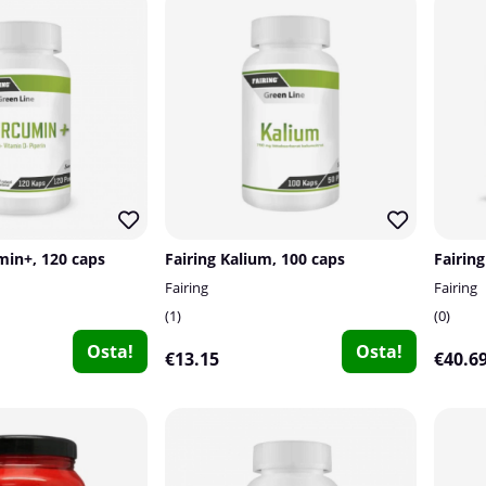
min+, 120 caps
Fairing Kalium, 100 caps
Fairin
Fairing
Fairing
1
0
Osta!
Osta!
€13.15
€40.6