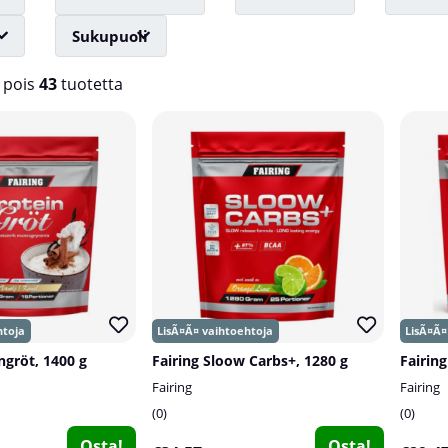
Sukupuoli
pois
43
tuotetta
ngröt, 1400 g
Fairing Sloow Carbs+, 1280 g
Fairin
Fairing
Fairing
0
0
Osta!
Osta!