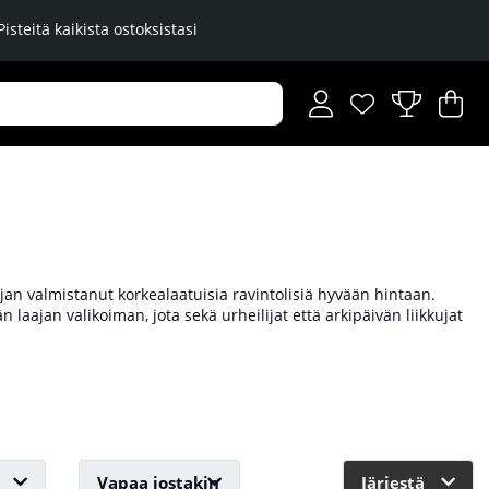
Pisteitä kaikista ostoksistasi
Toivelista
Lukumäärä toiveli
.
Os
Mä
.
ajan valmistanut korkealaatuisia ravintolisiä hyvään hintaan.
laajan valikoiman, jota sekä urheilijat että arkipäivän liikkujat
otteita!
Vapaa jostakin
Järjestä