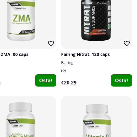
g ZMA, 90 caps
Fairing Nitrat, 120 caps
Fairing
0
Osta!
Osta!
5
€20.29