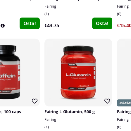
Fairing
Fairing
1
0
Osta!
Osta!
€43.75
€15.4
n, 100 caps
Fairing L-Glutamin, 500 g
Fairing
Fairing
1
0