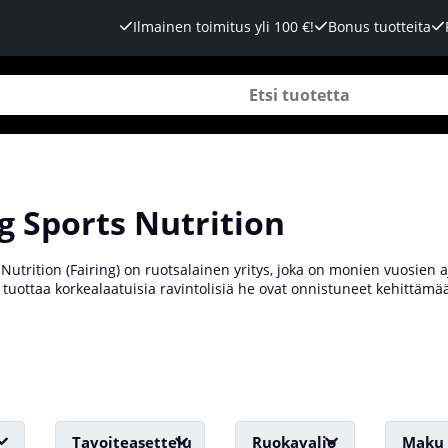
Ilmainen toimitus yli 100 €!
Bonus tuotteita
g Sports Nutrition
 Nutrition (Fairing) on ruotsalainen yritys, joka on monien vuosien 
tuottaa korkealaatuisia ravintolisiä he ovat onnistuneet kehittämään 
äyttävät. Meillä Tillskottsbolagetissa on laaja valikoima Fairingin tu
Tavoiteasettelu
Ruokavalio
Maku