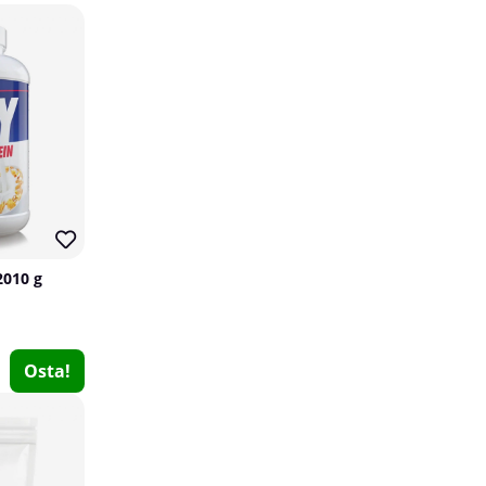
2010 g
Nordic Training Gear Lifting Straps
Nordic Training Gear
3
Osta!
€19.03
Osta!