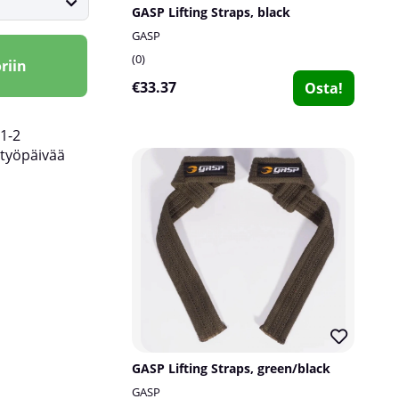
GASP Lifting Straps, black
GASP
0
riin
€33.37
Osta!
1-2
työpäivää
GASP Lifting Straps, green/black
GASP