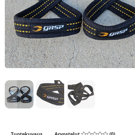
Tuotekuvaus
Arvostelut
(
0
)