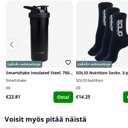
Smartshake Insulated Steel, 750 ml
Smartshake
SOLID Nutrition
0
0
€23.81
€14.25
Osta!
Voisit myös pitää näistä