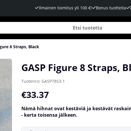
Ilmainen toimitus yli 100 €!
Bonus tuotteita
gure 8 Straps, Black
GASP Figure 8 Straps, B
Tuotenro:
GASP7853-1
€33.37
Nämä hihnat ovat kestäviä ja kestävät raska
- kerta toisensa jälkeen.