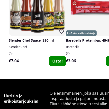
Slender Chef Sauce, 350 ml
Barebells Proteinbar, 45-
Slender Chef
Barebells
6
2
€7.04
€3.06
Osta!
Ole ensimmäinen, joka saa uusimm
Uutisia ja
inspiraatiosta ja paljon muusta!
erikoistarjouksia!
Täytä sähköpostiosoitteesi alla: