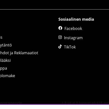
Sosiaalinen media
Facebook
us
Instagram
äytäntö
TikTok
ihdot ja Reklamaatiot
lääksi
uppa
tolomake