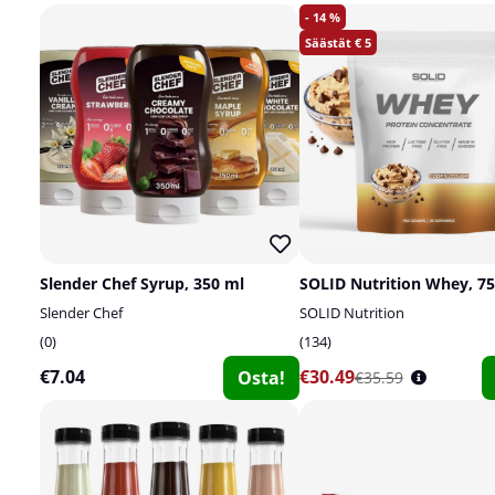
14
5
Slender Chef Syrup, 350 ml
SOLID Nutrition Whey, 75
Slender Chef
SOLID Nutrition
0
134
€7.04
€30.49
Osta!
€35.59