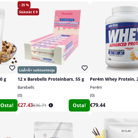
25
9
0 g
12 x Barebells Proteinbars, 55 g
Per4m Whey Protein, 
Barebells
Per4m
0
0
€27.43
€79.44
Osta!
Osta!
€36.71