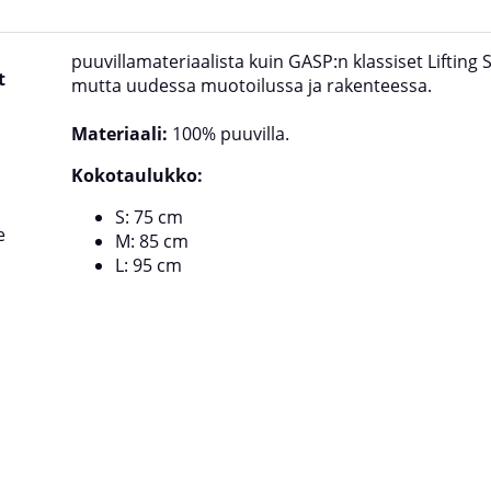
puuvillamateriaalista kuin GASP:n klassiset Lifting 
t
mutta uudessa muotoilussa ja rakenteessa.
Materiaali:
100% puuvilla.
Kokotaulukko:
S: 75 cm
e
M: 85 cm
L: 95 cm