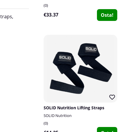
0
€33.37
Osta!
Straps,
SOLID Nutrition Lifting Straps
SOLID Nutrition
0