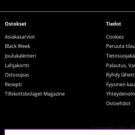
Ostokset
Tiedot
Asiakasarviot
Cookies
Black Week
Peruuta tila
Joulukalenteri
Tietosuojak
Lahjakortti
Palautus, Va
Ostosopas
Ryhdy lähetti
Resepti
Fyysinen ka
Tillskottsbolaget Magazine
Yhteydenot
Ostoehdot