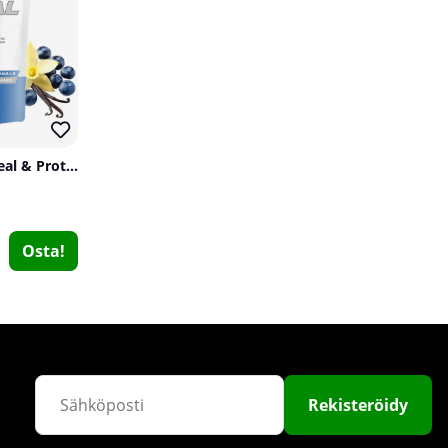
SOLID Nutrition Oatmeal & Protein Mix, 750 g
Nordic Training Gear Figure 8 Straps, blå sömmar
Nordic Training Gear
Osta!
0
€28.59
Osta!
Rekisteröidy