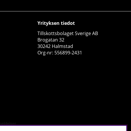
Yrityksen tiedot
Tillskottsbolaget Sverige AB
Brogatan 32
30242 Halmstad
Gorilla Wear Gear Figure 8 Lifting Straps, black
Org-nr: 556899-2431
Gorilla Wear Gear
0
€17.12
Osta!
34
4