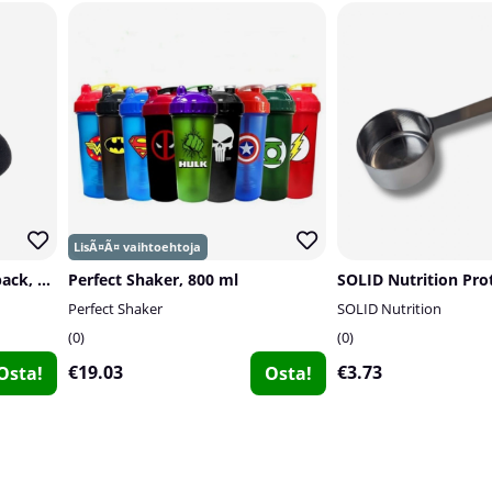
SOLID Nutrition Socks, 3-pack, Black
Perfect Shaker, 800 ml
Perfect Shaker
SOLID Nutrition
0
0
€19.03
€3.73
Osta!
Osta!