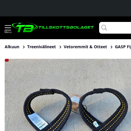
Alkuun
Treenivälineet
Vetoremmit & Otteet
GASP Fi
Tuotekuvat GASP Figure 8 Straps, Black