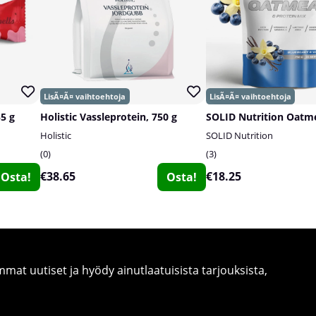
55 g
Holistic Vassleprotein, 750 g
Holistic
SOLID Nutrition
0
3
€38.65
€18.25
Osta!
Osta!
at uutiset ja hyödy ainutlaatuisista tarjouksista,