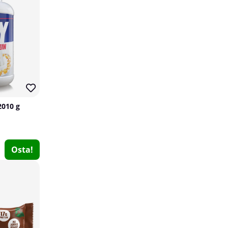
2010 g
SOLID Nutrition Lifting Straps
Osta!
SOLID Nutrition
0
€14.25
Osta!