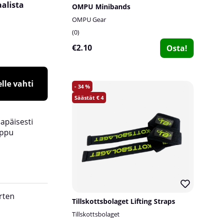
alista
OMPU Minibands
OMPU Gear
0
€2.10
Osta!
lle vahti
34
4
lapäisesti
oppu
rten
Tillskottsbolaget Lifting Straps
Tillskottsbolaget