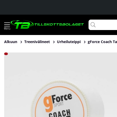
Alkuun
Treenivälineet
Urheiluteippi
gForce Coach T
Tuotekuvat gForce Coach Tape 38mm x 10m