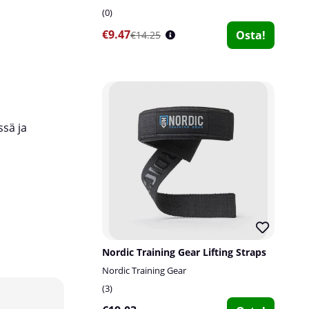
0
€9.47
Osta!
€14.25
sä ja
Nordic Training Gear Lifting Straps
Nordic Training Gear
3