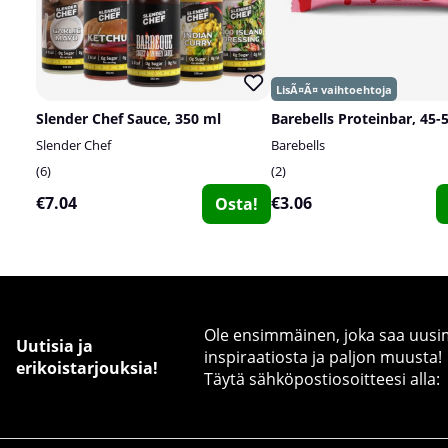
Slender Chef Sauce, 350 ml
Barebells Proteinbar, 45-
Slender Chef
Barebells
6
2
€7.04
€3.06
Osta!
Ole ensimmäinen, joka saa uusimm
Uutisia ja
inspiraatiosta ja paljon muusta!
erikoistarjouksia!
Täytä sähköpostiosoitteesi alla: