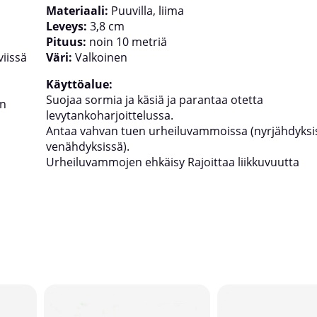
Materiaali:
Puuvilla, liima
Leveys:
3,8 cm
Pituus:
noin 10 metriä
viissä
Väri:
Valkoinen
Käyttöalue:
Suojaa sormia ja käsiä ja parantaa otetta
en
levytankoharjoittelussa.
Antaa vahvan tuen urheiluvammoissa (nyrjähdyksis
venähdyksissä).
Urheiluvammojen ehkäisy Rajoittaa liikkuvuutta