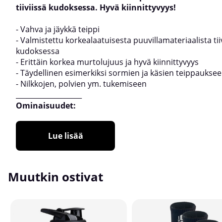
tiiviissä kudoksessa. Hyvä kiinnittyvyys!
- Vahva ja jäykkä teippi
- Valmistettu korkealaatuisesta puuvillamateriaalista tii
kudoksessa
- Erittäin korkea murtolujuus ja hyvä kiinnittyvyys
- Täydellinen esimerkiksi sormien ja käsien teippaukse
- Nilkkojen, polvien ym. tukemiseen
___________________
Ominaisuudet:
Lue lisää
Muutkin ostivat