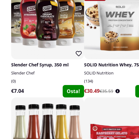
Slender Chef Syrup, 350 ml
SOLID Nutrition Whey, 75
Slender Chef
SOLID Nutrition
0
134
€7.04
€30.49
Osta!
€35.59