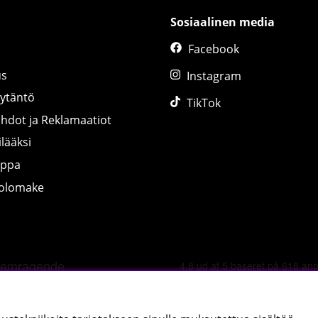
Sosiaalinen media
Facebook
us
Instagram
äytäntö
TikTok
ihdot ja Reklamaatiot
lääksi
uppa
tolomake
©
2026 tillskottsbolaget.fi. Käytämme evästeitä -
lue lisää tääl