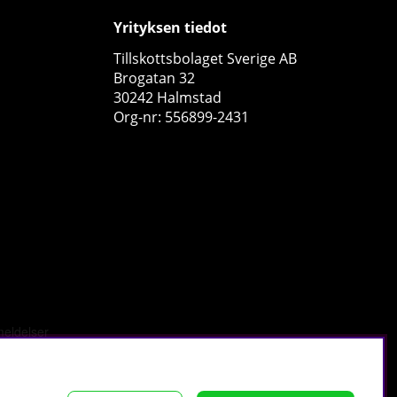
Yrityksen tiedot
Tillskottsbolaget Sverige AB
Brogatan 32
30242 Halmstad
Org-nr: 556899-2431
GASP Olympic Lifting Straps, Black
GASP
1
€16.16
Osta!
tä
.