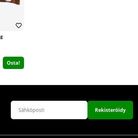
 g
Osta!
Gorilla Wear Gear Figure 8 Lifting Straps, black
Gorilla Wear Gear
0
€17.12
Osta!
Rekisteröidy