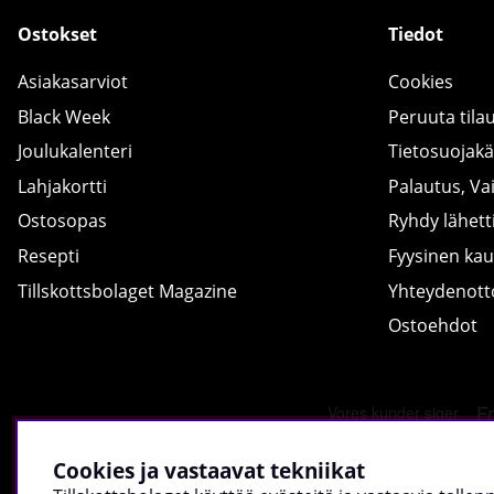
Ostokset
Tiedot
Asiakasarviot
Cookies
Black Week
Peruuta tila
Joulukalenteri
Tietosuojak
Lahjakortti
Palautus, Va
Ostosopas
Ryhdy lähetti
Resepti
Fyysinen ka
Tillskottsbolaget Magazine
Yhteydenot
Ostoehdot
Cookies ja vastaavat tekniikat