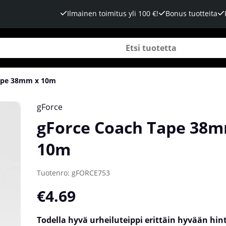
Ilmainen toimitus yli 100 €!
Bonus tuotteita
ape 38mm x 10m
gForce
gForce Coach Tape 38m
10m
Tuotenro:
gFORCE753
€4.69
Todella hyvä urheiluteippi erittäin hyvään hin