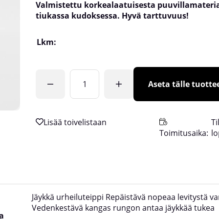
Valmistettu korkealaatuisesta puuvillamateria
tiukassa kudoksessa. Hyvä tarttuvuus!
Lkm:
Aseta tälle tuottee
Ti
Toimitusaika:
l
Jäykkä urheiluteippi Repäistävä nopeaa levitystä va
Vedenkestävä kangas rungon antaa jäykkää tukea
a