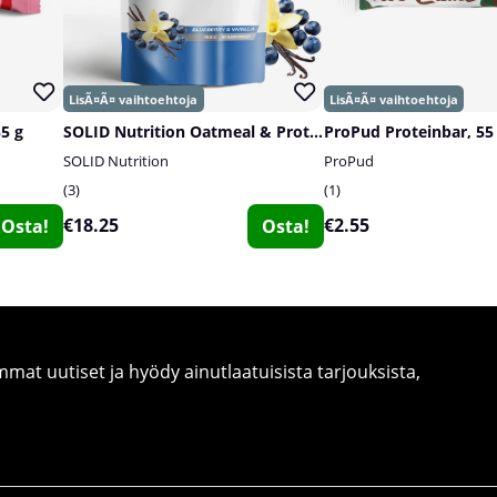
55 g
SOLID Nutrition Oatmeal & Protein Mix, 750 g
ProPud Proteinbar, 55
SOLID Nutrition
ProPud
3
1
€18.25
€2.55
Osta!
Osta!
at uutiset ja hyödy ainutlaatuisista tarjouksista,