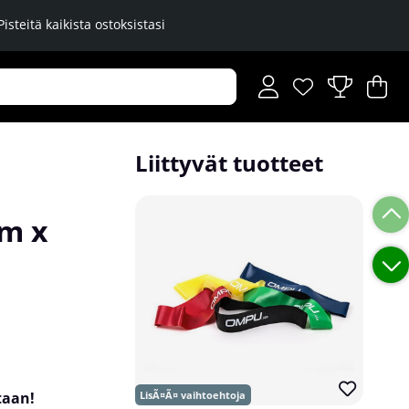
Pisteitä kaikista ostoksistasi
Toivelista
Lukumäärä toiveli
.
Os
Mä
.
Liittyvät tuotteet
m x
taan!