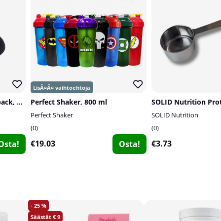
SOLID Nutrition Socks, 3-pack, Black
Perfect Shaker, 800 ml
Perfect Shaker
SOLID Nutrition
0
0
€19.03
€3.73
Osta!
Osta!
25
9