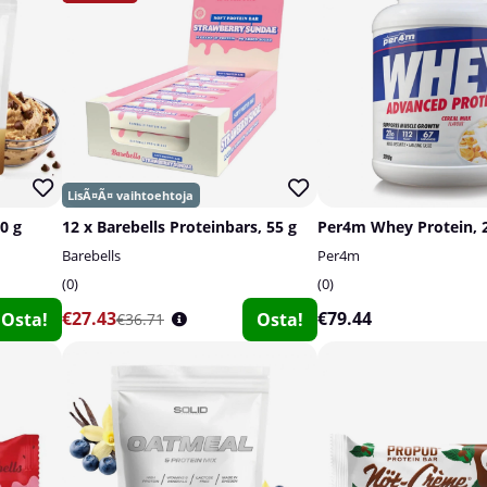
0 g
12 x Barebells Proteinbars, 55 g
Per4m Whey Protein, 
Barebells
Per4m
0
0
€27.43
€79.44
Osta!
Osta!
€36.71