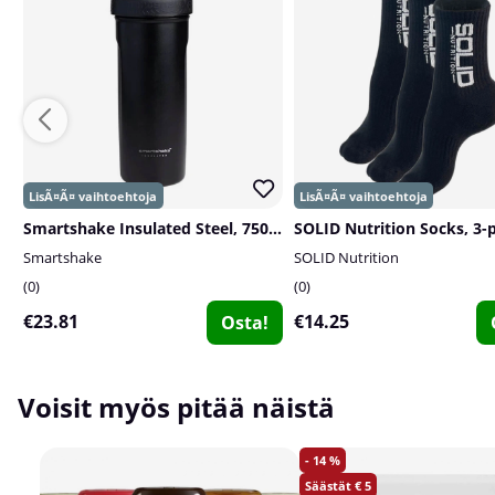
Smartshake Insulated Steel, 750 ml
Smartshake
SOLID Nutrition
0
0
€23.81
€14.25
Osta!
Voisit myös pitää näistä
14
5