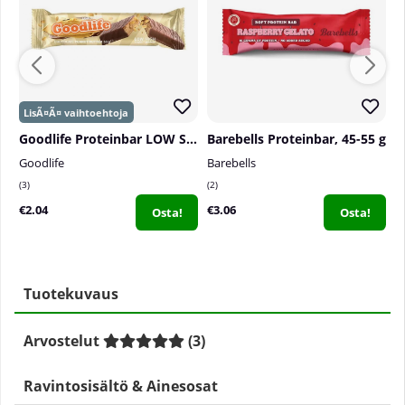
Goodlife Proteinbar LOW SUGAR, 50 g
Barebells Proteinbar, 45-55 g
P
Goodlife
Barebells
P
3
2
1
€2.04
€3.06
€
Osta!
Osta!
Tuotekuvaus
Arvostelut
(
3
)
Ravintosisältö & Ainesosat