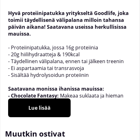
Hyvä proteiinipatukka yritykseltä
Goodlife
, joka
toimii täydellisenä välipalana milloin tahansa
päivän aikana! Saatavana useissa herkullisissa
mauissa.
- Proteiinipatukka, jossa 16g proteiinia
- 20g hiilihydraatteja & 190kcal
- Täydellinen välipalana, ennen tai jälkeen treenin
- Ei aspartaamia tai transrasvoja
- Sisältää hydrolysoidun proteiinin
Saatavana monissa ihanissa mauissa:
- Chocolate Fantasy:
Makeaa suklaata ja hieman
minttua sekä tummaa suklaata päällystettynä.
Lue lisää
- Caramel Coco:
Suklaatoffee-makuinen
kokonaisuus, jossa havaittavissa kookoksen vivahde.
- Mint Temptation:
Tummaa suklaata
minttukrispillä ja vahvalla mintun maulla.
Muutkin ostivat
- Nutty Peanut:
Amerikkalaista maunelämystä