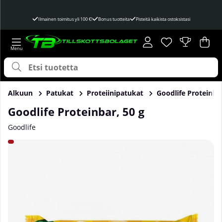
Ilmainen toimitus yli 100 €!
Bonus tuotteita
Pisteitä kaikista ostoksistasi
Toivelista
Lukumäärä toivel
.
Ost
Mää
.
Alkuun
Patukat
Proteiinipatukat
Goodlife Proteinbar
Goodlife Proteinbar, 50 g
Goodlife
Tuotekuvat Goodlife Proteinbar, 50 g