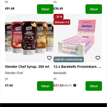
0
0
€91.68
€30.49
Osta!
Osta!
25
9
Slender Chef Syrup, 350 ml
12 x Barebells Proteinbars, 55 g
Slender Chef
Barebells
0
0
€7.04
€27.43
€36.71
Osta!
Osta!