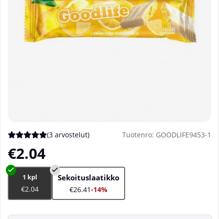
(
3 arvostelut
)
Tuotenro:
GOODLIFE9453-1
Keskiarvoluokitus 5 / 5 Arvioiden määrä 3
€2.04
1 kpl
Sekoituslaatikko
€2.04
€26.41
-14%