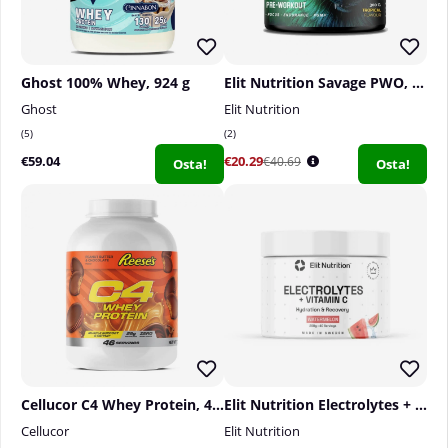
Ghost 100% Whey, 924 g
Elit Nutrition Savage PWO, 300 g
Ghost
Elit Nutrition
5
2
€59.04
€20.29
€40.69
Osta!
Osta!
Cellucor C4 Whey Protein, 46 serv.
Elit Nutrition Electrolytes + Vitamin C, 200 g
Cellucor
Elit Nutrition