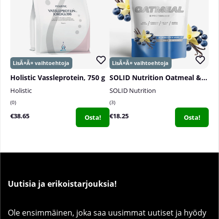
Holistic Vassleprotein, 750 g
SOLID Nutrition Oatmeal & Protein Mix, 750 g
Holistic
SOLID Nutrition
0
3
€38.65
€18.25
Osta!
Osta!
Uutisia ja erikoistarjouksia!
Ole ensimmäinen, joka saa uusimmat uutiset ja hyödy