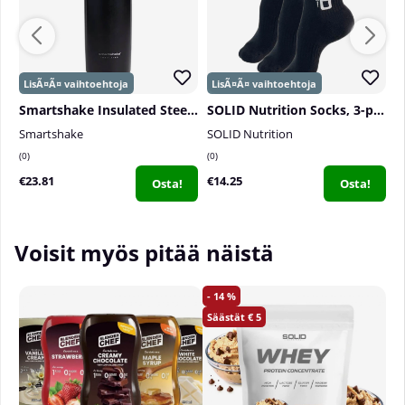
Smartshake Insulated Steel, 750 ml
SOLID Nutrition Socks, 3-pack, Black
P
Smartshake
SOLID Nutrition
P
0
0
0
€23.81
€14.25
€
Osta!
Osta!
Voisit myös pitää näistä
14
5