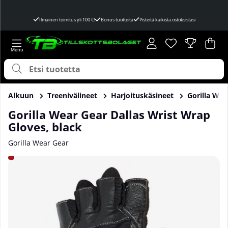
Ilmainen toimitus yli 100 €!
Bonus tuotteita
Pisteitä kaikista ostoksistasi
Toivelista
Lukumäärä toivel
.
Ost
Mää
.
Alkuun
Treenivälineet
Harjoituskäsineet
Gorilla Wea
Gorilla Wear Gear Dallas Wrist Wrap
Gloves, black
Gorilla Wear Gear
Tuotekuvat Gorilla Wear Gear Dallas Wrist Wrap Gloves, bl