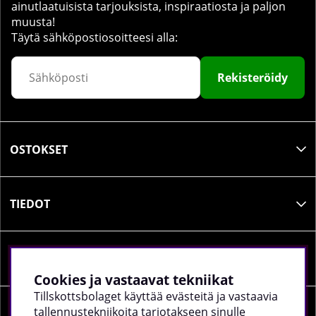
ainutlaatuisista tarjouksista, inspiraatiosta ja paljon
muusta!
Täytä sähköpostiosoitteesi alla:
Rekisteröidy
OSTOKSET
TIEDOT
SOSIAALINEN MEDIA
Cookies ja vastaavat tekniikat
Tillskottsbolaget käyttää evästeitä ja vastaavia
tallennustekniikoita tarjotakseen sinulle
YRITYKSEN TIEDOT