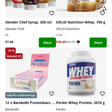
Slender Chef Syrup, 350 ml
SOLID Nutrition Whey, 750 g
Slender Chef
SOLID Nutrition
0
134
€7.04
€30.49
€35.59
Osta!
Osta!
25
9
12 x Barebells Proteinbars, 55 g
Per4m Whey Protein, 2010 g
Barebells
Per4m