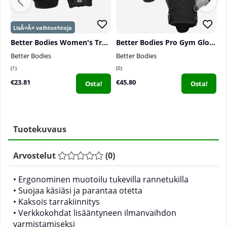
Better Bodies Women's Training Gloves, black/pink
Better Bodies Pro Gym Gloves
Better Bodies
Better Bodies
B
1
0
0
€23.81
€45.80
€
Osta!
Osta!
Tuotekuvaus
Arvostelut
(
0
)
• Ergonominen muotoilu tukevilla rannetukilla
• Suojaa käsiäsi ja parantaa otetta
• Kaksois tarrakiinnitys
• Verkkokohdat lisääntyneen ilmanvaihdon
varmistamiseksi