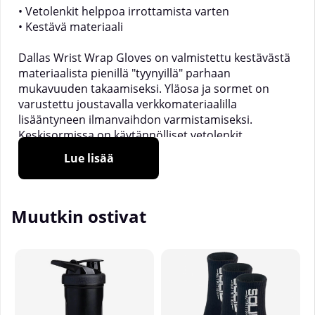
• Vetolenkit helppoa irrottamista varten
• Kestävä materiaali
Dallas Wrist Wrap Gloves on valmistettu kestävästä
materiaalista pienillä "tyynyillä" parhaan
mukavuuden takaamiseksi. Yläosa ja sormet on
varustettu joustavalla verkkomateriaalilla
lisääntyneen ilmanvaihdon varmistamiseksi.
Keskisormissa on käytännölliset vetolenkit
hanskojen helpottamiseksi pois ottamista varten.
Lue lisää
Lukituksessa on kaksi tarrakiinnitystä helppoa
säätöä ja lisääntynyttä vakautta varten. Lukituksessa
on kaksi leimattua kumimerkkiä, jotka edistävät
Muutkin ostivat
tyylikästä muotoilua.
Materiaali:
40 % nahkaa, 20 % kumia, 20 % nylonia,
20 % puuvillaa