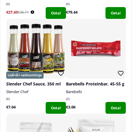
0
0
€27.43
€79.44
€36.71
Osta!
Osta!
Slender Chef Sauce, 350 ml
Barebells Proteinbar, 45-55 g
Slender Chef
Barebells
6
2
€7.04
€3.06
Osta!
Osta!