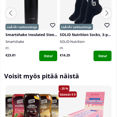
Smartshake Insulated Steel, 750 ml
SOLID Nutrition Socks, 3-pack, Black
P
Smartshake
SOLID Nutrition
P
0
0
0
€23.81
€14.25
€
Osta!
Osta!
Voisit myös pitää näistä
25
9