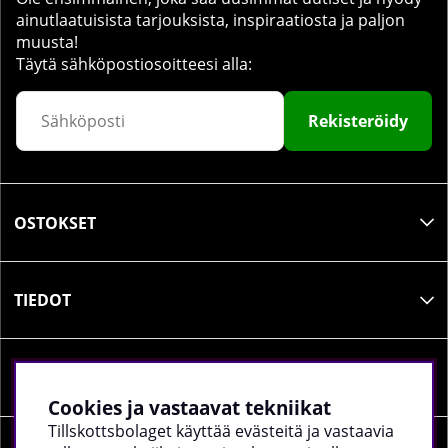
ainutlaatuisista tarjouksista, inspiraatiosta ja paljon
muusta!
Täytä sähköpostiosoitteesi alla:
Rekisteröidy
OSTOKSET
TIEDOT
SOSIAALINEN MEDIA
Cookies ja vastaavat tekniikat
Tillskottsbolaget käyttää evästeitä ja vastaavia