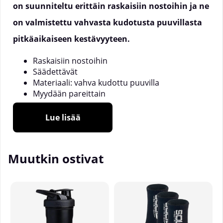
on suunniteltu erittäin raskaisiin nostoihin ja ne
on valmistettu vahvasta kudotusta puuvillasta
pitkäaikaiseen kestävyyteen.
Raskaisiin nostoihin
Säädettävät
Materiaali: vahva kudottu puuvilla
Myydään pareittain
Käytä Hardcore-nostoremmejä parantaaksesi otetta
Lue lisää
ja vähentääksesi rasitusta kyynärvarsille erittäin
raskaiden nostojen aikana. Nostoremmit on
valmistettu vahvasta kudotusta puuvillasta
Muutkin ostivat
kestääkseen raskaita nostoja ja pysyäkseen
hyväkuntoisina pitkään.