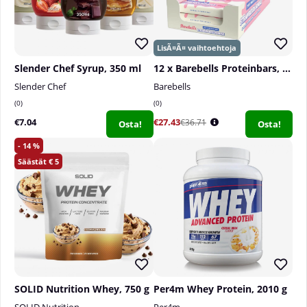
Slender Chef Syrup, 350 ml
12 x Barebells Proteinbars, 55 g
Slender Chef
Barebells
0
0
€7.04
€27.43
€36.71
Osta!
Osta!
14
5
SOLID Nutrition Whey, 750 g
Per4m Whey Protein, 2010 g
SOLID Nutrition
Per4m