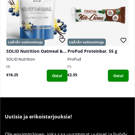
SOLID Nutrition Oatmeal & Protein Mix, 750 g
ProPud Proteinbar, 55 g
SOLID Nutrition
ProPud
3
1
€18.25
€2.55
Osta!
Osta!
Uutisia ja erikoistarjouksia!
Ole ensimmäinen, joka saa uusimmat uutiset ja hyödy