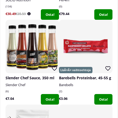
134
0
€30.49
€79.44
€35.59
Osta!
Osta!
Slender Chef Sauce, 350 ml
Barebells Proteinbar, 45-55 g
Slender Chef
Barebells
6
2
€7.04
€3.06
Osta!
Osta!