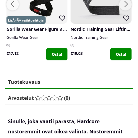
Gorilla Wear Gear Figure 8 Lifting Straps, black
Nordic Training Gear Lifting Straps
Gorilla Wear Gear
Nordic Training Gear
N
0
3
0
€17.12
€19.03
€
Osta!
Osta!
Tuotekuvaus
Arvostelut
(
0
)
Sinulle, joka vaatii parasta, Hardcore-
nostoremmit ovat oikea valinta. Nostoremmit