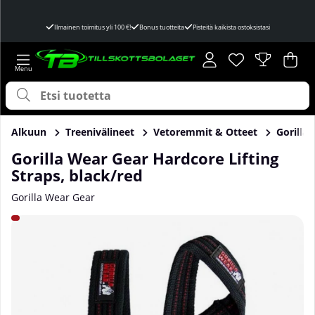
Ilmainen toimitus yli 100 €!
Bonus tuotteita
Pisteitä kaikista ostoksistasi
Toivelista
Lukumäärä toivel
.
Ost
Mää
.
Alkuun
Treenivälineet
Vetoremmit & Otteet
Gorilla
Gorilla Wear Gear Hardcore Lifting
Straps, black/red
Gorilla Wear Gear
Tuotekuvat Gorilla Wear Gear Hardcore Lifting Straps, blac