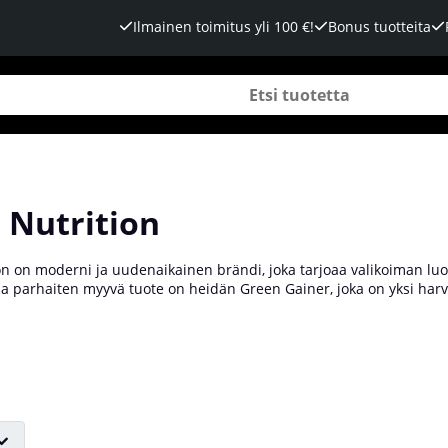
Ilmainen toimitus yli 100 €!
Bonus tuotteita
 Nutrition
n on moderni ja uudenaikainen brändi, joka tarjoaa valikoiman luon
 ja parhaiten myyvä tuote on heidän Green Gainer, joka on yksi harv
i neljä erilaista proteiininlähdettä, on laktoositon ja sisältää 15g p
ydellisen gainerin sinulle, joka noudatat kasvisruokavaliota ja tavoi
tä Tillskottsbolagetilta!