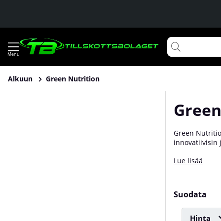
Alkuun
Green Nutrition
Green
Green Nutritio
innovatiivisin
sisältää perät
Lue lisää
tekee siitä tä
Ravinnolta meil
Suodata
Hinta