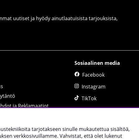
at uutiset ja hyödy ainutlaatuisista tarjouksista,
Sosiaalinen media
Facebook
us
Instagram
äytäntö
TikTok
ihdot ja Reklamaatiot
lääksi
uppa
nnustekniikoita tarjotakseen sinulle mukautettua sisältöä,
tolomake
sen verkkosivuillamme. Vahvistat, että olet lukenut