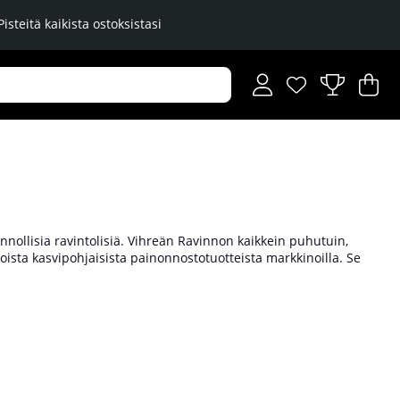
Pisteitä kaikista ostoksistasi
Toivelista
Lukumäärä toiveli
.
Os
Mä
.
nollisia ravintolisiä. Vihreän Ravinnon kaikkein puhutuin,
oista kasvipohjaisista painonnostotuotteista markkinoilla. Se
roteiinia, 28g hiilihydraatteja ja 375 kaloria annosta kohden. Tämä
ttelet painonnousua ja lihaskasvua. Osta ravintolisiä Vihreältä