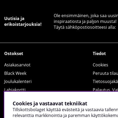
Ole ensimmäinen, joka saa uusimm
Uutisia ja
inspiraatiosta ja paljon muusta!
erikoistarjouksia!
Täytä sähköpostiosoitteesi alla:
Ostokset
Tiedot
Asiakasarviot
Cookies
Black Week
Peruuta tila
Joulukalenteri
Tietosuojak
Lahjakortti
Palautus, Va
Ostosopas
Ryhdy lähetti
Cookies ja vastaavat tekniikat
Resepti
Fyysinen ka
Tillskottsbolaget käyttää evästeitä ja vastaavia talle
Tillskottsbolaget Magazine
Yhteydenot
relevanttia markkinointia ja paremman käyttökokemuk