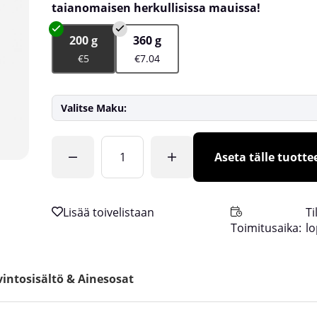
taianomaisen herkullisissa mauissa!
200 g
360 g
€5
€7.04
Valitse Maku:
Lkm
Aseta tälle tuottee
Ti
Toimitusaika:
l
intosisältö & Ainesosat