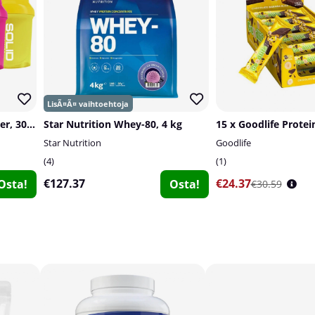
SOLID Nutrition Mini Shaker, 300 ml
Star Nutrition Whey-80, 4 kg
15 x Goodlife Protei
Star Nutrition
Goodlife
4
1
€127.37
€24.37
Osta!
Osta!
€30.59