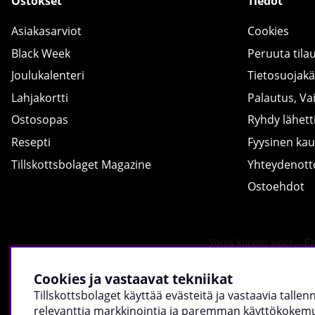
Ostokset
Tiedot
Asiakasarviot
Cookies
Black Week
Peruuta tila
Joulukalenteri
Tietosuojak
Lahjakortti
Palautus, Va
Ostosopas
Ryhdy lähetti
Resepti
Fyysinen ka
Tillskottsbolaget Magazine
Yhteydenot
Ostoehdot
Cookies ja vastaavat tekniikat
Tillskottsbolaget käyttää evästeitä ja vastaavia talle
relevanttia markkinointia ja paremman käyttökokemuk