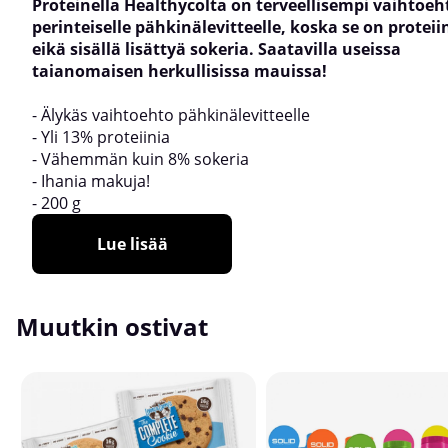
Proteinella Healthycolta on terveellisempi vaihtoeh
perinteiselle pähkinälevitteelle, koska se on proteii
eikä sisällä lisättyä sokeria. Saatavilla useissa
taianomaisen herkullisissa mauissa!
- Älykäs vaihtoehto pähkinälevitteelle
- Yli 13% proteiinia
- Vähemmän kuin 8% sokeria
- Ihania makuja!
- 200 g
Lue lisää
Muutkin ostivat