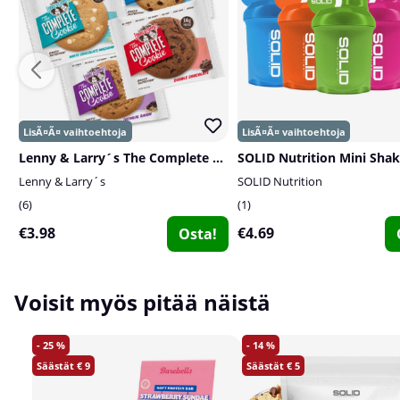
Lenny & Larry´s The Complete Cookie, 113 g
Lenny & Larry´s
SOLID Nutrition
6
1
€3.98
€4.69
Osta!
Voisit myös pitää näistä
25
14
9
5