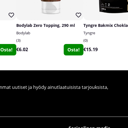
Bodylab Zero Topping, 290 ml
Bodylab
Tyngre
3
0
€6.02
€15.19
Osta!
Osta!
at uutiset ja hyödy ainutlaatuisista tarjouksista,