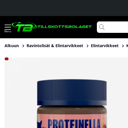
Alkuun
Ravintolisät & Elintarvikkeet
Elintarvikkeet
Tuotekuvat HealthyCo Proteinella, 200 g