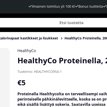
Ilmainen toimitus yli 100 €!
Bonus tuotteita
Kalorivapaat kastikkeet ja lisukkeet
HealthyCo Proteinella, 20
HealthyCo
HealthyCo Proteinella, 
Tuotenro:
HEALTHYCO954-1
€5
Proteinella Healthycolta on terveellisempi vai
perinteiselle pähkinälevitteelle, koska se on pr
eikä sisällä lisättyä sokeria. Saatavilla useissa