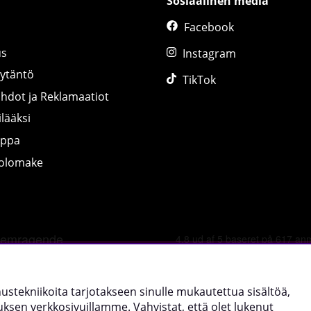
Sosiaalinen media
Facebook
us
Instagram
äytäntö
TikTok
ihdot ja Reklamaatiot
lääksi
uppa
tolomake
©
2026 tillskottsbolaget.fi. Käytämme evästeitä -
lue lisää tääl
nnustekniikoita tarjotakseen sinulle mukautettua sisältöä,
sen verkkosivuillamme. Vahvistat, että olet lukenut