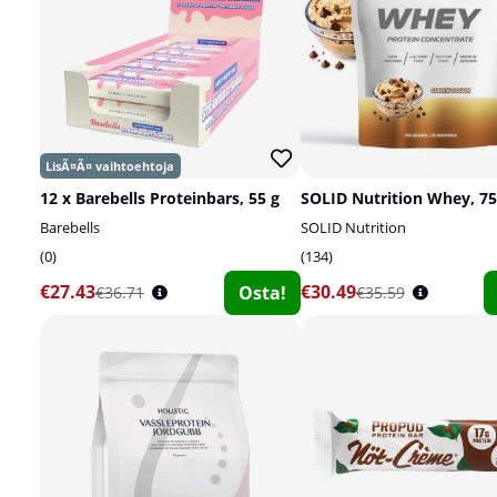
12 x Barebells Proteinbars, 55 g
SOLID Nutrition Whey, 75
Barebells
SOLID Nutrition
0
134
€27.43
€30.49
Osta!
€36.71
€35.59