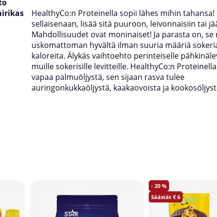
to
nirikas
HealthyCo:n Proteinella sopii lähes mihin tahansa! 
sellaisenaan, lisää sitä puuroon, leivonnaisiin tai j
Mahdollisuudet ovat moninaiset! Ja parasta on, se
uskomattoman hyvältä ilman suuria määriä sokeria
kaloreita. Älykäs vaihtoehto perinteiselle pähkinälev
muille sokerisille levitteille. HealthyCo:n Proteinella
vapaa palmuöljystä, sen sijaan rasva tulee
auringonkukkaöljystä, kaakaovoista ja kookosöljyst
20
6