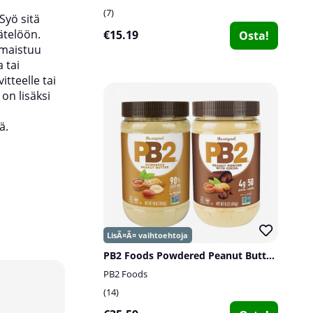
7
Syö sitä
äätelöön.
€15.19
Osta!
 maistuu
 tai
itteelle tai
 on lisäksi
ä.
PB2 Foods Powdered Peanut Butter, 454 g
20
20
PB2 Foods
6
6
14