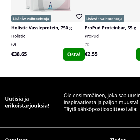
Holistic Vassleprotein, 750 g
ProPud Proteinbar, 55 g
Holistic
ProPud
0
1
€38.65
€2.55
Osta!
Ole ensimmäinen, joka saa uusimm
Uutisia ja
inspiraatiosta ja paljon muusta!
erikoistarjouksia!
Täytä sähköpostiosoitteesi alla: