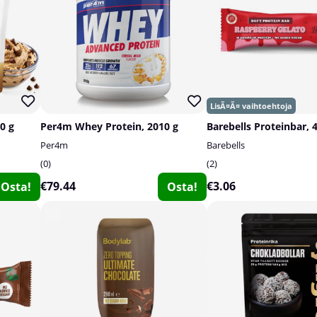
0 g
Per4m Whey Protein, 2010 g
Barebells Proteinbar, 
Per4m
Barebells
0
2
€79.44
€3.06
Osta!
Osta!