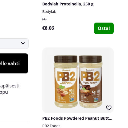
Bodylab Proteinella, 250 g
Bodylab
4
€8.06
Osta!
lle vahti
lapäisesti
oppu
PB2 Foods Powdered Peanut Butter, 184 g
PB2 Foods