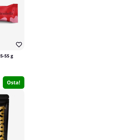
45-55 g
Osta!
Star Nutrition Protein Oatmeal, 840 g
Star Nutrition
0
€17.23
Osta!