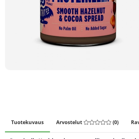
Tuotekuvaus
Arvostelut
(
0
)
Rav