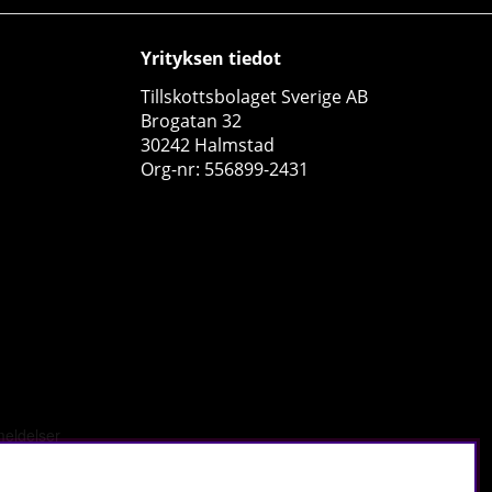
Yrityksen tiedot
Tillskottsbolaget Sverige AB
Brogatan 32
30242 Halmstad
Org-nr: 556899-2431
Strength Magnesium Glycinate, 90 caps
Strength Sport Nutrition
2
€15.19
Osta!
34
5
tä
.