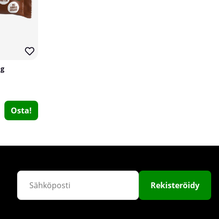
 g
Vitaprana Magnesium Citrate, 125 mg, 100 caps
Osta!
Vitaprana
0
€10.10
Osta!
Rekisteröidy