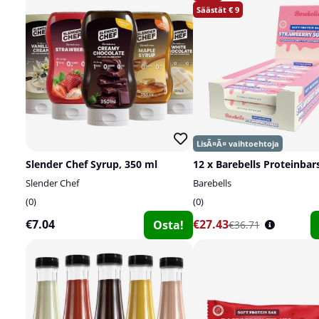
9
Slender Chef Syrup, 350 ml
12 x Barebells Proteinbars
Slender Chef
Barebells
0
0
€7.04
€27.43
Osta!
€36.71