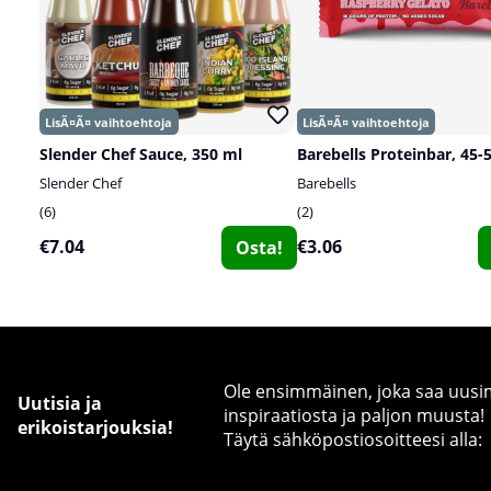
Slender Chef Sauce, 350 ml
Barebells Proteinbar, 45-
Slender Chef
Barebells
6
2
€7.04
€3.06
Osta!
Ole ensimmäinen, joka saa uusimm
Uutisia ja
inspiraatiosta ja paljon muusta!
erikoistarjouksia!
Täytä sähköpostiosoitteesi alla: