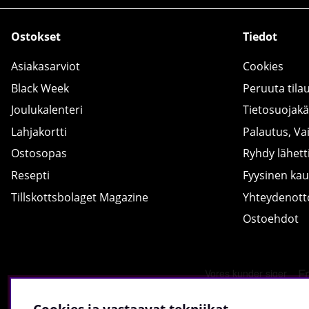
Ostokset
Tiedot
Asiakasarviot
Cookies
Black Week
Peruuta tila
Joulukalenteri
Tietosuojak
Lahjakortti
Palautus, Va
Ostosopas
Ryhdy lähetti
Resepti
Fyysinen ka
Tillskottsbolaget Magazine
Yhteydenot
Ostoehdot