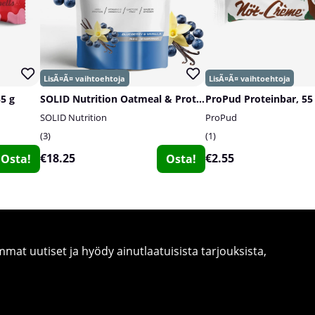
55 g
SOLID Nutrition Oatmeal & Protein Mix, 750 g
ProPud Proteinbar, 55
SOLID Nutrition
ProPud
3
1
€18.25
€2.55
Osta!
Osta!
at uutiset ja hyödy ainutlaatuisista tarjouksista,