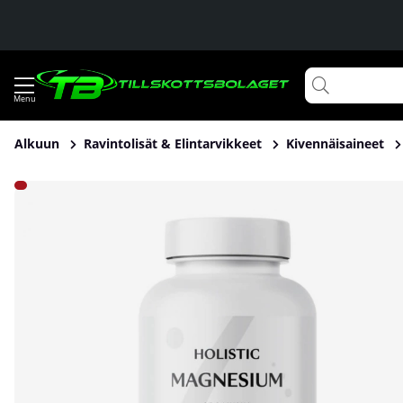
Alkuun
Ravintolisät & Elintarvikkeet
Kivennäisaineet
Tuotekuvat Holistic Magnesium 120 mg, 90 caps