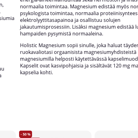
n,
normaalia toimintaa. Magnesium edistää myös no
.
psykologista toimintaa, normaalia proteiinisyntees
siumia
elektrolyyttitasapainoa ja osallistuu solujen
jakautumisprosessiin. Lisäksi magnesium edistää l
hampaiden pysymistä normaaleina.
Holistic Magnesium sopii sinulle, joka haluat täyde
ruokavaliotasi orgaanisista magnesiumyhdisteistä 
ä
magnesiumilla helposti käytettävässä kapselimuod
Kapselit ovat kasvipohjaisia ja sisältävät 120 mg 
uu
kapselia kohti.
a
50