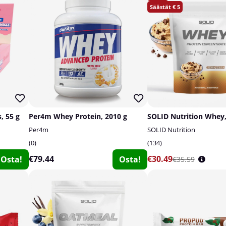
5
, 55 g
Per4m Whey Protein, 2010 g
SOLID Nutrition Whey,
Per4m
SOLID Nutrition
0
134
€79.44
€30.49
Osta!
Osta!
€35.59