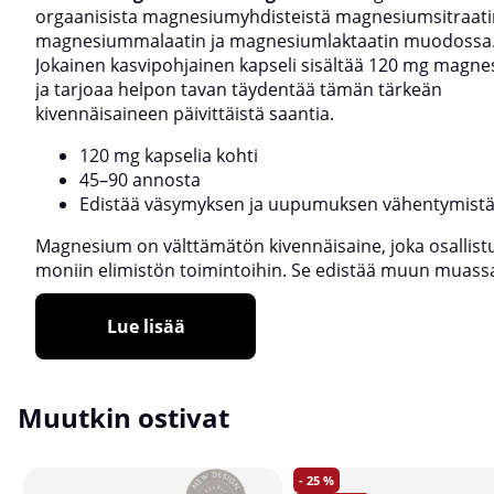
orgaanisista magnesiumyhdisteistä magnesiumsitraati
magnesiummalaatin ja magnesiumlaktaatin muodossa
Jokainen kasvipohjainen kapseli sisältää 120 mg magne
ja tarjoaa helpon tavan täydentää tämän tärkeän
kivennäisaineen päivittäistä saantia.
120 mg kapselia kohti
45–90 annosta
Edistää väsymyksen ja uupumuksen vähentymist
Magnesium on välttämätön kivennäisaine, joka osallist
moniin elimistön toimintoihin. Se edistää muun muass
Lue lisää
Muutkin ostivat
25