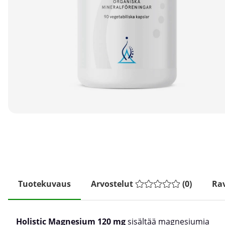
Tuotekuvaus
Arvostelut
(
0
)
Rav
Holistic Magnesium 120 mg
sisältää magnesiumia