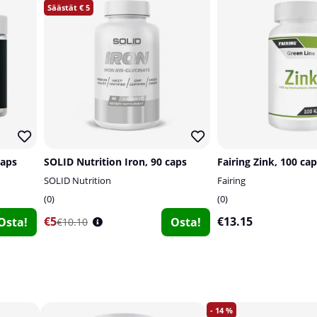
5
caps
SOLID Nutrition Iron, 90 caps
Fairing Zink, 100 cap
SOLID Nutrition
Fairing
0
0
€5
€13.15
Osta!
Osta!
€10.10
14