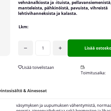
vehnänalkiosta ja -ituista, pellavansiemenistä
manteleista, pähkinöistä, pavuista, vihreistä
lehtivihanneksista ja kalasta.
Lkm:
Lisää ostosko
Toimitusaika:
intosisältö & Ainesosat
väsymyksen ja uupumuksen vähentymistä, normaa
energia-aineenvaihduntaa sekä hermoston ja lihas