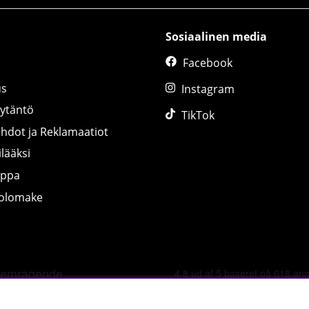
Sosiaalinen media
Facebook
us
Instagram
äytäntö
TikTok
ihdot ja Reklamaatiot
lääksi
uppa
tolomake
©
2026 tillskottsbolaget.fi. Käytämme evästeitä -
lue lisää tääl