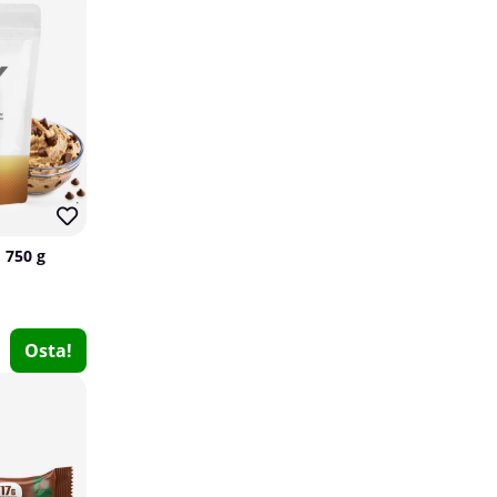
 750 g
Swedish Supplements Magnesium Complex, 90 caps
Swedish Supplements
Osta!
0
€15.19
Osta!