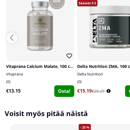
5
Vitaprana Calcium Malate, 100 caps
Delta Nutrition ZMA, 100 
Vitaprana
Delta Nutrition
0
0
€13.15
€15.19
Osta!
€20.29
Voisit myös pitää näistä
25