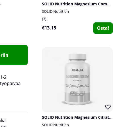
,
SOLID Nutrition Magnesium Complex, 90 caps
SOLID Nutrition
3
€13.15
Osta!
riin
1-2
työpäivää
SOLID Nutrition Magnesium Citrate, 90 caps
lia
Suositeltu annostus:
Aikuisille 1–2 kapselia p
SOLID Nutrition
ten