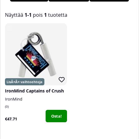
Näyttää
1-1
pois
1
tuotetta
Tuotteet
IronMind Captains of Crush
IronMind
0
Osta!
€47.71