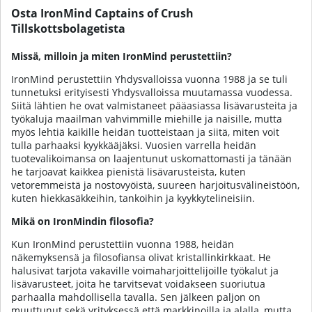
Osta IronMind Captains of Crush
Tillskottsbolagetista
Missä, milloin ja miten IronMind perustettiin?
IronMind perustettiin Yhdysvalloissa vuonna 1988 ja se tuli
tunnetuksi erityisesti Yhdysvalloissa muutamassa vuodessa.
Siitä lähtien he ovat valmistaneet pääasiassa lisävarusteita ja
työkaluja maailman vahvimmille miehille ja naisille, mutta
myös lehtiä kaikille heidän tuotteistaan ja siitä, miten voit
tulla parhaaksi kyykkääjäksi. Vuosien varrella heidän
tuotevalikoimansa on laajentunut uskomattomasti ja tänään
he tarjoavat kaikkea pienistä lisävarusteista, kuten
vetoremmeistä ja nostovyöistä, suureen harjoitusvälineistöön,
kuten hiekkasäkkeihin, tankoihin ja kyykkytelineisiin.
Mikä on IronMindin filosofia?
Kun IronMind perustettiin vuonna 1988, heidän
näkemyksensä ja filosofiansa olivat kristallinkirkkaat. He
halusivat tarjota vakaville voimaharjoittelijoille työkalut ja
lisävarusteet, joita he tarvitsevat voidakseen suoriutua
parhaalla mahdollisella tavalla. Sen jälkeen paljon on
muuttunut sekä yrityksessä että markkinoilla ja alalla, mutta