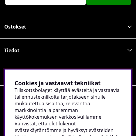
Ostokset
Tiedot
Sosiaalinen media
Cookies ja vastaavat tekniikat
Tillskottsbolaget käyttää evästeitä ja vastaavia
tallennustekniikoita tarjotakseen sinulle
Yrityksen tiedot
mukautettua sisältöä, relevanttia
markkinointia ja paremman
käyttökokemuksen verkkosivuillamme.
Vahvistat, että olet lukenut
evästekäytäntömme ja hyväksyt evästeiden