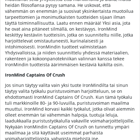
heidän filosofiansa pysyy samana. He uskovat, että
vähemmän on enemmän ja suosivat yksinkertaista muotoilua
tarpeettomien ja monimutkaisten tuotteiden sijaan ilman
täyttä toiminnallisuutta. Laatu ennen määrää! Yksi asia, jota
he ovat aina pitäneet silmällä, on kestävyys. IronMind
keskittyy kestäviin tuotteisiin, jotka on suunniteltu niille, jotka
harjoittelevat omistautuneesti, kurinalaisesti ja
intohimoisesti. IronMindin tuotteet valmistetaan
Yhdysvalloissa, ja niiden suunnittelu yhdessä materiaalien,
rakenteen ja kokoonpanotekniikan valinnan kanssa tekee
IronMindin tuotteista äärimmäisen kestäviä kaikilta osin.
IronMind Captains Of Crush
Jos sinun täytyy valita vain yksi tuote IronMindilta tai sinun
täytyy valita työkalu puristusvoiman harjoitteluun, se on
ehdottomasti IronMind Captains Of Crush. Kun tämä työkalu
tuli markkinoille 80- ja 90-luvuilla, puristusvoiman maailma
muuttui. IronMind korvasi kaikki työkalut, jotka olivat aiemmin
olleet enemmän tai vähemmän halpoja, tuotuja leluja,
laadukkaalla puristustyökalulla vakaville voimaharjoittelijoille.
Nykyään IronMindin Captains Of Crush on tunnettu ympäri
maailmaa ja sitä käyttävät useimmat parhaista
voimaharjoittelijoista, vahvoista miehistä jne.