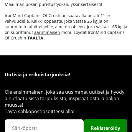
Maailmanluokan puristustyökalu yksinkertaisesti!
IronMind Captains Of Crush on saatavilla peräti 11 eri
vahvuudella. Kaikki oppaasta, joka vastaa 25 kg ja on
suunniteltu aloittelijoille, aina nro 4: een, joka vastaa 165 kg ja
on suorittanut
äärimmäisen
moni.
Löydät IronMind Captains
Of Crushin
TÄÄLTÄ
.
Uutisia ja erikoistarjouksia!
Ole ensimmäinen, joka saa uusimmat uutiset ja hyödy
ainutlaatuisista tarjouksista, inspiraatiosta ja paljon
muusta!
Täytä sähköpostiosoitteesi alla:
Rekisteröidy