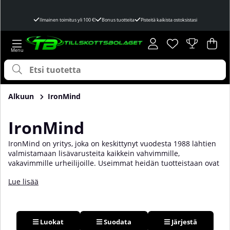
Ilmainen toimitus yli 100 €!
Bonus tuotteita
Pisteitä kaikista ostoksistasi
Toivelista
Lukumäärä toivel
.
Ost
Mää
.
Alkuun
IronMind
IronMind
IronMind on yritys, joka on keskittynyt vuodesta 1988 lähtien
valmistamaan lisävarusteita kaikkein vahvimmille,
vakavimmille urheilijoille. Useimmat heidän tuotteistaan ovat
tunnettuja maailman vahvimpien miesten ja naisten
Lue lisää
käyttämistä. Mutta IronMind on suunnattu enemmän kuin
vain heille. Olit sitten maailmanennätyspitäjä tai kuntosalisi
vahvin, IronMindillä on sinulle lisävarusteet ja työkalut. Yksi
heidän suosituimmista tuotteistaan on Captains of Crush,
joka on työkalu puristusvoiman parantamiseen.
Luokat
Suodata
Järjestä