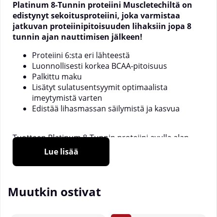
Platinum 8-Tunnin proteiini Muscletechiltä on
edistynyt sekoitusproteiini, joka varmistaa
jatkuvan proteiinipitoisuuden lihaksiin jopa 8
tunnin ajan nauttimisen jälkeen!
Proteiini 6:sta eri lähteestä
Luonnollisesti korkea BCAA-pitoisuus
Palkittu maku
Lisätyt sulatusentsyymit optimaalista
imeytymistä varten
Edistää lihasmassan säilymistä ja kasvua
Tuotteen Platinum 8-Tunnin proteiini avulla alan
johtava ravintolisävalmistaja Muscletech uudistaa
Lue lisää
sekoitusproteiinin käsitteen. Huolellisesti valittujen
raaka-aineiden tarkalla yhdistelmällä harvat
kilpailijat pystyvät kilpailemaan tämän kanssa!
Muutkin ostivat
Platinum 8-Tunnin proteiini sisältää proteiinia 6:sta
eri lähteestä, joilla jokaisella on eri imeytymisnopeus