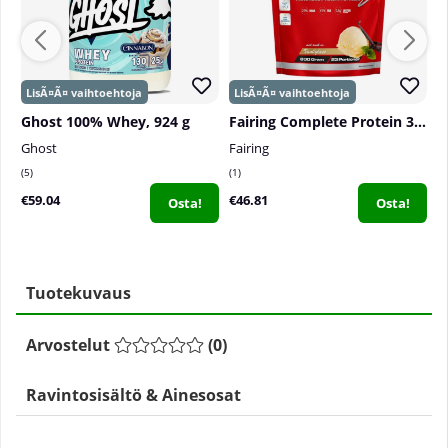
Ghost 100% Whey, 924 g
Fairing Complete Protein 3, 800 g
Ghost
Fairing
S
5
1
8
€59.04
€46.81
€
Osta!
Osta!
Tuotekuvaus
Arvostelut
(
0
)
Ravintosisältö & Ainesosat