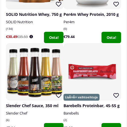
SOLID Nutrition Whey, 750 g
Per4m Whey Protein, 2010 g
SOLID Nutrition
Per4m
134
0
€30.49
€79.44
€35.59
Osta!
Osta!
Slender Chef Sauce, 350 ml
Barebells Proteinbar, 45-55 g
Slender Chef
Barebells
6
2