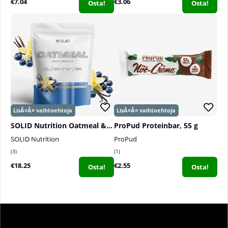
€7.04
€3.06
Osta!
Osta!
SOLID Nutrition Oatmeal & Protein Mix, 750 g
ProPud Proteinbar, 55 g
SOLID Nutrition
ProPud
3
1
€18.25
€2.55
Osta!
Osta!