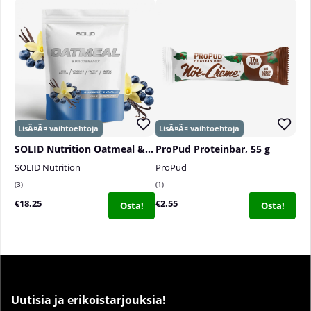
SOLID Nutrition Oatmeal & Protein Mix, 750 g
ProPud Proteinbar, 55 g
SOLID Nutrition
ProPud
3
1
€18.25
€2.55
Osta!
Osta!
Uutisia ja erikoistarjouksia!