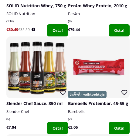
SOLID Nutrition Whey, 750 g
Per4m Whey Protein, 2010 g
SOLID Nutrition
Per4m
134
0
€30.49
€79.44
€35.59
Osta!
Osta!
Slender Chef Sauce, 350 ml
Barebells Proteinbar, 45-55 g
Slender Chef
Barebells
6
2
€7.04
€3.06
Osta!
Osta!