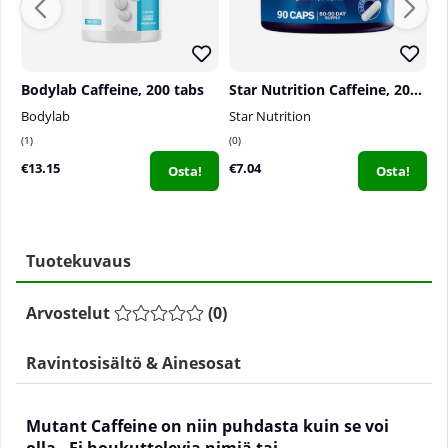
Bodylab Caffeine, 200 tabs
Star Nutrition Caffeine, 200 mg, 90 caps
Bodylab
Star Nutrition
S
1
0
1
€13.15
€7.04
€
Osta!
Osta!
Tuotekuvaus
Arvostelut
(
0
)
Ravintosisältö & Ainesosat
Mutant Caffeine on niin puhdasta kuin se voi