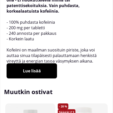
olla - Ei houkuttelevia nimiä tai
patenttisekoituksia. Vain puhdasta,
korkealaatuista kofeiinia.
- 100% puhdasta kofeiinia
- 200 mg per tabletti
- 240 annosta per pakkaus
- Korkein laatu
Kofeiini on maailman suosituin piriste, joka voi
auttaa sinua tilapäisesti palauttamaan henkistä
vireyttä ja energian tasoa väsymyksen aikana.
Jokainen kapseli sisältää 200 mg puhdasta kofeiinia,
Lue lisää
ja sitä voidaan käyttää silloin, kun tarvitset
lisäenergiaa tai ennen harjoittelua, jos tarvitset
ylimääräistä potkua.
Muutkin ostivat
Mutant Caffeine voi auttaa antamaan energiaa
harjoitteluihisi, vähentämään nälkää, parantamaan
henkistä keskittymistä ja torjumaan väsymystä.
20
Jokainen purkki sisältää 240 annosta, ja ne on
5