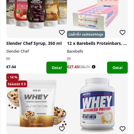
Slender Chef Syrup, 350 ml
12 x Barebells Proteinbars, 55 g
Slender Chef
Barebells
0
0
€7.04
€27.43
€36.71
Osta!
Osta!
14
5