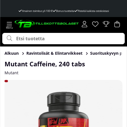
Ilmainen toimitus yli 100 €!
Bonus tuotteita
Pisteitä kaikista ostoksistasi
Toivelista
Lukumäärä toivel
.
Ost
Mää
.
Alkuun
Ravintolisät & Elintarvikkeet
Suorituskyvyn par
Mutant Caffeine, 240 tabs
Mutant
Tuotekuvat Mutant Caffeine, 240 tabs