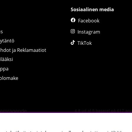
Sosiaalinen media
Facebook
us
Instagram
äytäntö
TikTok
ihdot ja Reklamaatiot
lääksi
uppa
tolomake
©
2026 tillskottsbolaget.fi. Käytämme evästeitä -
lue lisää tääl