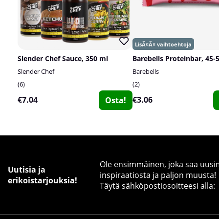
Slender Chef Sauce, 350 ml
Barebells Proteinbar, 45-
Slender Chef
Barebells
6
2
€7.04
€3.06
Osta!
Ole ensimmäinen, joka saa uusimm
Uutisia ja
inspiraatiosta ja paljon muusta!
erikoistarjouksia!
Täytä sähköpostiosoitteesi alla: