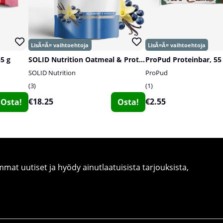
55 g
SOLID Nutrition Oatmeal & Protein Mix, 750 g
ProPud Proteinbar, 55
SOLID Nutrition
ProPud
3
1
€18.25
€2.55
Osta!
Osta!
at uutiset ja hyödy ainutlaatuisista tarjouksista,