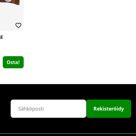
10
 g
Osta!
2 x SOLID Nutrition BLACK LINE Creatine, 400 g
SOLID Nutrition BLACK LINE
1
€61.08
Osta!
€71.18
Rekisteröidy