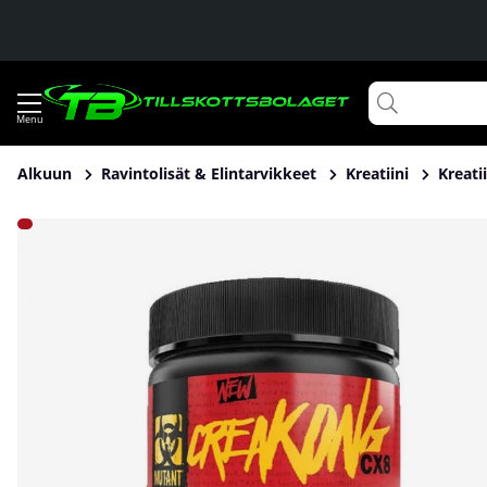
Alkuun
Ravintolisät & Elintarvikkeet
Kreatiini
Kreati
Tuotekuvat Mutant CreaKong CX8, 249 g