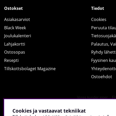
Ostokset
Tiedot
Asiakasarviot
Cookies
Black Week
Peruuta tila
Joulukalenteri
Tietosuojak
Lahjakortti
Palautus, Va
Ostosopas
Ryhdy lähetti
Resepti
Fyysinen ka
Tillskottsbolaget Magazine
Yhteydenot
Ostoehdot
Cookies ja vastaavat tekniikat