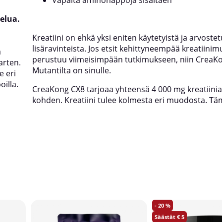
elua.
Kreatiini on ehkä yksi eniten käytetyistä ja arvost
lisäravinteista. Jos etsit kehittyneempää kreatiinim
ä
perustuu viimeisimpään tutkimukseen, niin CreaK
arten.
Mutantilta on sinulle.
e eri
illa.
CreaKong CX8 tarjoaa yhteensä 4 000 mg kreatiini
kohden. Kreatiini tulee kolmesta eri muodosta. T
20
5