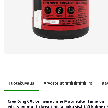
Tuotekuvaus
Arvostelut
(
4
)
Rav
CreaKong CX8 on lisäravinne Mutantilta. Tämä on
edistynyt muoto kreatiinista, joka sisältää kolme er