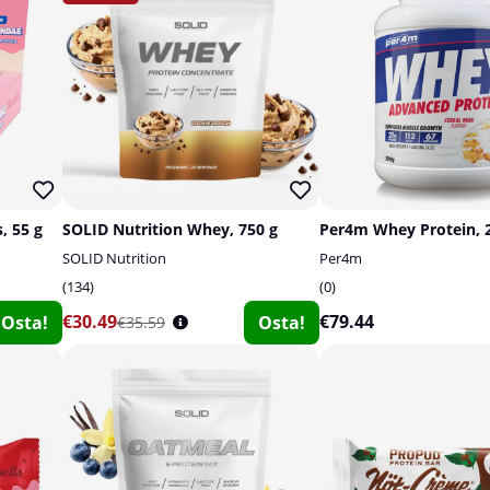
, 55 g
SOLID Nutrition Whey, 750 g
Per4m Whey Protein, 
SOLID Nutrition
Per4m
134
0
€30.49
€79.44
Osta!
Osta!
€35.59