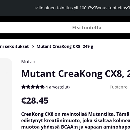
Ilmainen toimitus yli 100 €!
Bonus tuotteita
ini sekoitukset
Mutant CreaKong CX8, 249 g
Mutant
Mutant CreaKong CX8, 
(
4 arvostelut
)
Tuotenro:
Keskiarvoluokitus 5 / 5 Arvioiden määrä 4
€28.45
CreaKong CX8 on ravintolisä Mutantilta. Tämä
edistynyt kreatiinimuoto, joka sisältää kolmea
muotoa yhdessä BCAA:n ja vapaan aminohapo