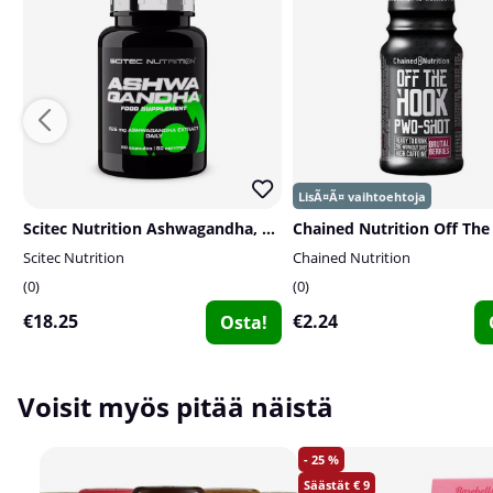
Scitec Nutrition Ashwagandha, 60 caps
Scitec Nutrition
Chained Nutrition
0
0
€18.25
€2.24
Osta!
Voisit myös pitää näistä
25
9