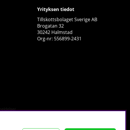
Yrityksen tiedot
Tillskottsbolaget Sverige AB
Brogatan 32
30242 Halmstad
Org-nr: 556899-2431
Olimp Creatine Xplode, 500 g
Olimp
1
€50.89
Osta!
43
30
tä
.