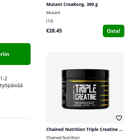
Mutant CreaKong, 300 g
Mutant
12
€28.45
Osta!
riin
1-2
työpäivää
yhdistetään BCAA:n ja vapailla aminohapoilla, ku
Chained Nutrition Triple Creatine Hardcore, 240 g
arginiinilla ja metioniinilla.
Chained Nutrition