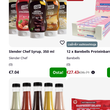
Slender Chef Syrup, 350 ml
12 x Barebells Proteinbars
Slender Chef
Barebells
0
0
€7.04
€27.43
Osta!
€36.71