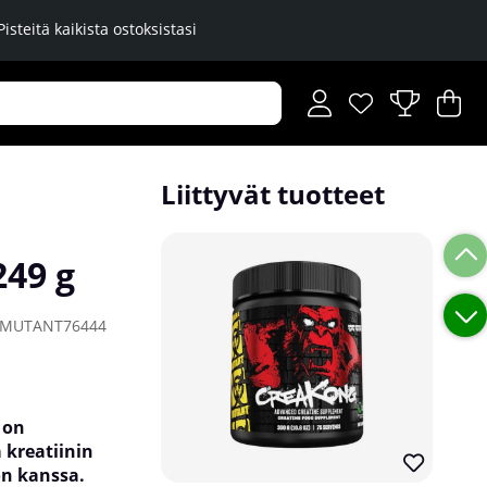
Pisteitä kaikista ostoksistasi
Toivelista
Lukumäärä toiveli
.
Os
Mä
.
Liittyvät tuotteet
249 g
MUTANT76444
 on
 kreatiinin
n kanssa.