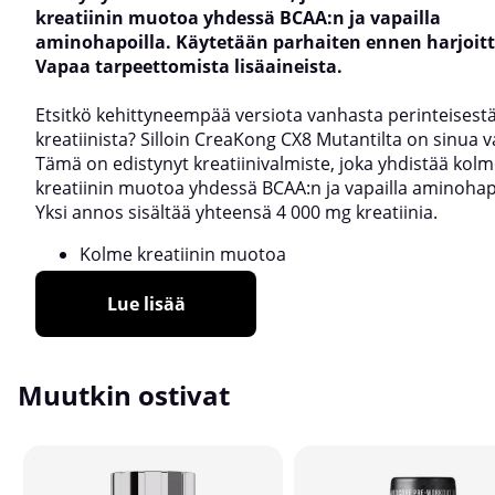
kreatiinin muotoa yhdessä BCAA:n ja vapailla
aminohapoilla. Käytetään parhaiten ennen harjoitt
Vapaa tarpeettomista lisäaineista.
Etsitkö kehittyneempää versiota vanhasta perinteisest
kreatiinista? Silloin CreaKong CX8 Mutantilta on sinua v
Tämä on edistynyt kreatiinivalmiste, joka yhdistää kolm
kreatiinin muotoa yhdessä BCAA:n ja vapailla aminohapo
Yksi annos sisältää yhteensä 4 000 mg kreatiinia.
Kolme kreatiinin muotoa
Lue lisää
Muutkin ostivat