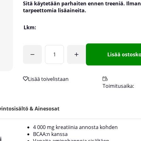
Sitä käytetään parhaiten ennen treeniä. Ilman
tarpeettomia lisäaineita.
Lkm:
Lisää ostosko
Toimitusaika:
intosisältö & Ainesosat
4 000 mg kreatiinia annosta kohden
BCAA:n kanssa
i
Vapaita aminohappoja sisältäen