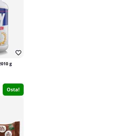
2010 g
DY Nutrition The Creatine, 400 g
Osta!
DY Nutrition
4
€30.49
Osta!
14