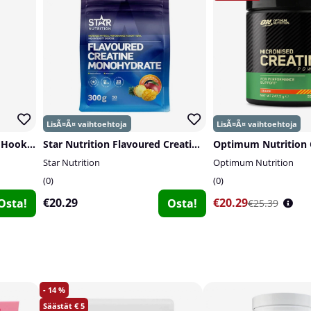
Chained Nutrition Off The Hook PWO-Shot, 60 ml
Star Nutrition Flavoured Creatine Monohydrate, 300 g
Star Nutrition
Optimum Nutrition
0
0
€20.29
€20.29
Osta!
Osta!
€25.39
14
5