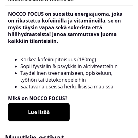
NOCCO
FOCUS on suosittu energiajuoma, joka
on rikastettu kofeiinilla ja vitamiineilla, se on
myös täysin vapaa sekä sokerista että
hiilihydraateista! Janoa sammuttava juoma
kaikkiin tilanteisiin.
Korkea kofeiinipitoisuus (180mg)
Sopii fyysisiin & psyykkisiin aktiviteetteihin
Täydellinen treenaamiseen, opiskeluun,
työhön tai tietokonepeleihin
Saatavana useissa herkullisissa mauissa
Mikä on NOCCO FOCUS?
NOCCO
on brändi, jolla on useita erilaisia
toiminnallisia juomia! NOCCO FOCUS on
Lue lisää
samanlainen kuin NOCCO BCAA sisällöltään, mutta
sen sijaan BCAA:ta se sisältää kofeiinia, vihreää teetä
ja vitamiineja. Tämän vuoksi NOCCO FOCUS sopii
Muutkin ostivat