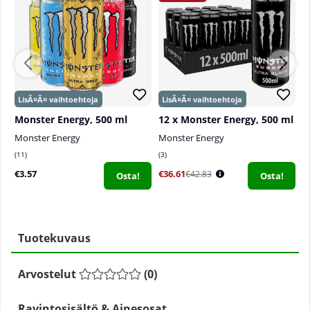
Monster Energy, 500 ml
12 x Monster Energy, 500 ml
1
Monster Energy
Monster Energy
M
11
3
1
€3.57
€36.61
€
€42.83
Osta!
Osta!
Tuotekuvaus
Arvostelut
(
0
)
Ravintosisältö & Ainesosat