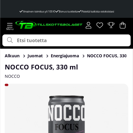
Ilmainen toimitus yli 100 €!
Bonus tuotteita
Pisteitä kaikista ostoksistasi
Toivelista
Lukumäärä toivel
.
Ost
Mää
.
Alkuun
Juomat
Energiajuoma
NOCCO FOCUS, 330 m
NOCCO FOCUS, 330 ml
NOCCO
Tuotekuvat NOCCO FOCUS, 330 ml