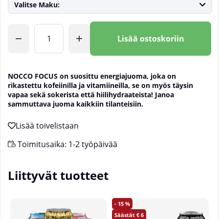
Valitse Maku:
Lkm
Lisää ostoskoriin
NOCCO
FOCUS on suosittu energiajuoma, joka on
rikastettu kofeiinilla ja vitamiineilla, se on myös täysin
vapaa sekä sokerista että hiilihydraateista! Janoa
sammuttava juoma kaikkiin tilanteisiin.
Toimitusaika:
1-2 työpäivää
Liittyvät tuotteet
15
6