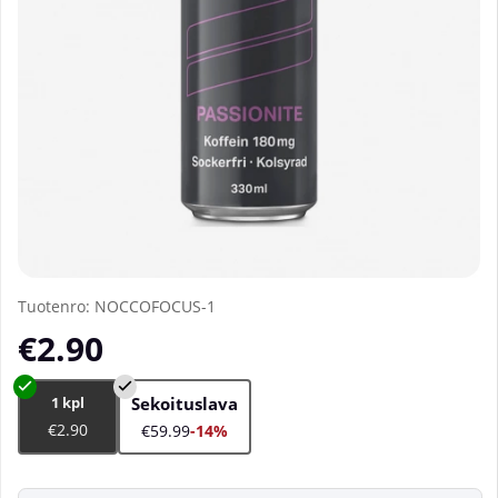
Tuotenro:
NOCCOFOCUS-1
€2.90
1 kpl
Sekoituslava
€2.90
€59.99
-14%