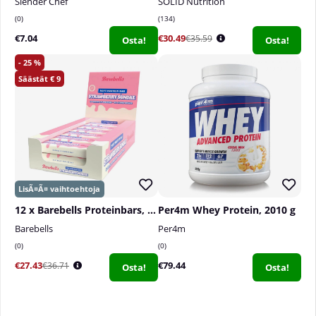
Slender Chef
SOLID Nutrition
0
134
€7.04
€30.49
€35.59
Osta!
Osta!
25
9
12 x Barebells Proteinbars, 55 g
Per4m Whey Protein, 2010 g
Barebells
Per4m
0
0
€27.43
€79.44
€36.71
Osta!
Osta!