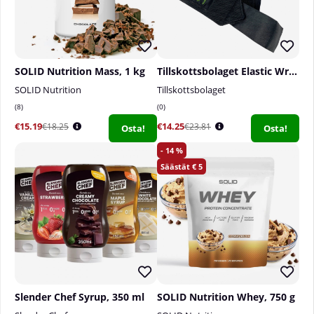
SOLID Nutrition Mass, 1 kg
Tillskottsbolaget Elastic Wrist Wraps
SOLID Nutrition
Tillskottsbolaget
8
0
€15.19
€14.25
€18.25
€23.81
Osta!
Osta!
14
5
Slender Chef Syrup, 350 ml
SOLID Nutrition Whey, 750 g