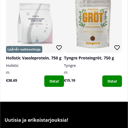
Holistic Vassleprotein, 750 g
Tyngre Proteingröt, 750 g
Holistic
Tyngre
0
0
€38.65
€15.19
Osta!
Osta!
Uutisia ja erikoistarjouksia!