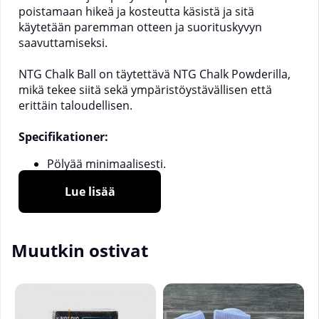
poistamaan hikeä ja kosteutta käsistä ja sitä
käytetään paremman otteen ja suorituskyvyn
saavuttamiseksi.
NTG Chalk Ball on täytettävä NTG Chalk Powderilla,
mikä tekee siitä sekä ympäristöystävällisen että
erittäin taloudellisen.
Specifikationer:
Pölyää minimaalisesti.
Täytettävä.
Lue lisää
Ainesosat: 100% magnesiumkarbonaatti.
Sisältö: 75 g.
Muutkin ostivat