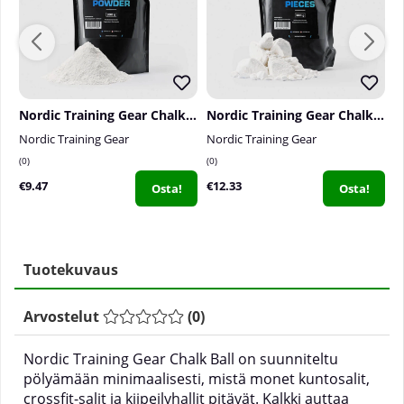
Nordic Training Gear Chalk Powder, 300 g
Nordic Training Gear Chalk Pieces, 300 g
Nordic Training Gear
Nordic Training Gear
N
0
0
0
€9.47
€12.33
€
Osta!
Osta!
Tuotekuvaus
Arvostelut
(
0
)
Nordic Training Gear Chalk Ball on suunniteltu
pölyämään minimaalisesti, mistä monet kuntosalit,
crossfit-salit ja kiipeilyhallit pitävät. Kalkki auttaa