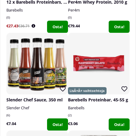
12 x Barebells Proteinbars, 55 g
Per4m Whey Protein, 2010 g
Barebells
Per4m
0
0
€27.43
€79.44
€36.71
Osta!
Osta!
Slender Chef Sauce, 350 ml
Barebells Proteinbar, 45-55 g
Slender Chef
Barebells
6
2
€7.04
€3.06
Osta!
Osta!