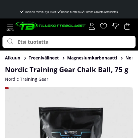
Ilmainen toimitus yli 100 €!
Bonus tuotteita
Pisteitä kaikista ostoksistasi
Toivelista
Lukumäärä toivel
.
Ost
Mää
.
Alkuun
Treenivälineet
Magnesiumkarbonaatti
Nordic
Nordic Training Gear Chalk Ball, 75 g
Nordic Training Gear
Tuotekuvat Nordic Training Gear Chalk Ball, 75 g