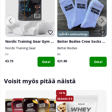
Nordic Training Gear Gym Chalk
Better Bodies Crew Socks 3-pack, White
Nordic Training Gear
Better Bodies
N
1
0
0
€3.73
€21.90
€
Osta!
Osta!
Voisit myös pitää näistä
14
5