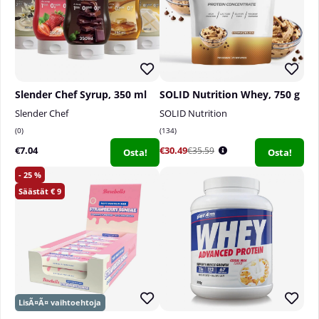
Slender Chef Syrup, 350 ml
SOLID Nutrition Whey, 750 g
Slender Chef
SOLID Nutrition
0
134
€7.04
€30.49
€35.59
Osta!
Osta!
25
9