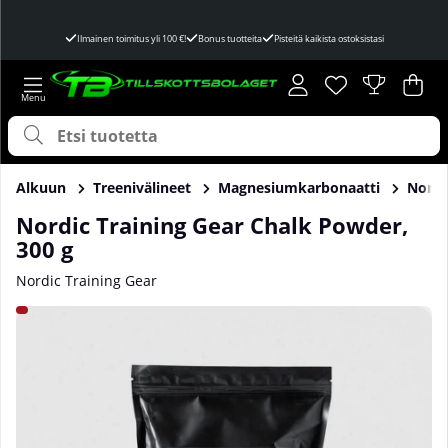
Ilmainen toimitus yli 100 €!
Bonus tuotteita
Pisteitä kaikista ostoksistasi
Toivelista
Lukumäärä toivel
.
Ost
Mää
.
Alkuun
Treenivälineet
Magnesiumkarbonaatti
Nordi
Nordic Training Gear Chalk Powder,
300 g
Nordic Training Gear
Tuotekuvat Nordic Training Gear Chalk Powder, 300 g