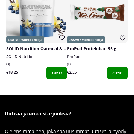
SOLID Nutrition Oatmeal & Protein Mix, 750 g
ProPud Proteinbar, 55 g
SOLID Nutrition
ProPud
3
1
€18.25
€2.55
Osta!
Osta!
Uutisia ja erikoistarjouksia!
Ole ensimmäinen, joka saa uusimmat uutiset ja hyödy