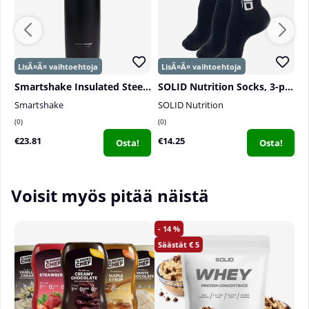
Smartshake Insulated Steel, 750 ml
SOLID Nutrition Socks, 3-pack, Black
P
Smartshake
SOLID Nutrition
P
0
0
0
€23.81
€14.25
€
Osta!
Osta!
Voisit myös pitää näistä
14
5