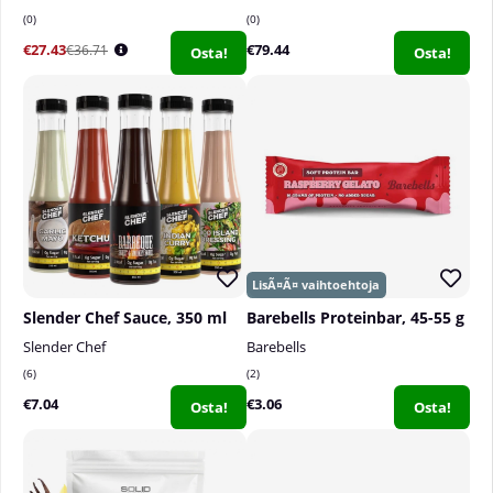
0
0
€27.43
€79.44
€36.71
Osta!
Osta!
Slender Chef Sauce, 350 ml
Barebells Proteinbar, 45-55 g
Slender Chef
Barebells
6
2
€7.04
€3.06
Osta!
Osta!