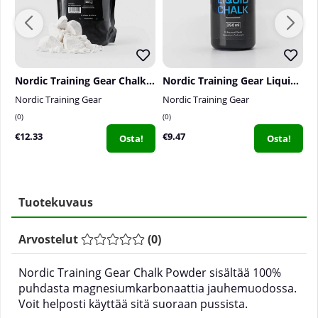
Nordic Training Gear Chalk Pieces, 300 g
Nordic Training Gear Liquid Chalk, 250 ml
Nordic Training Gear
Nordic Training Gear
N
0
0
0
€12.33
€9.47
€
Osta!
Osta!
Tuotekuvaus
Arvostelut
(
0
)
Nordic Training Gear Chalk Powder sisältää 100%
puhdasta magnesiumkarbonaattia jauhemuodossa.
Voit helposti käyttää sitä suoraan pussista.