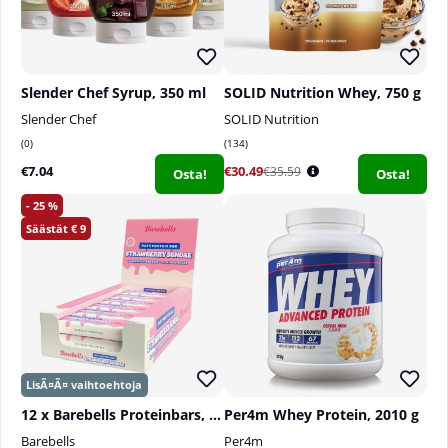
Slender Chef Syrup, 350 ml
SOLID Nutrition Whey, 750 g
Slender Chef
SOLID Nutrition
0
134
€7.04
€30.49
€35.59
Osta!
Osta!
25
9
12 x Barebells Proteinbars, 55 g
Per4m Whey Protein, 2010 g
Barebells
Per4m