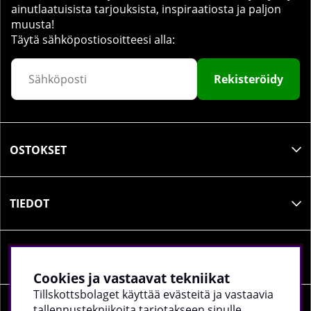
ainutlaatuisista tarjouksista, inspiraatiosta ja paljon
muusta!
Täytä sähköpostiosoitteesi alla:
Rekisteröidy
OSTOKSET
TIEDOT
SOSIAALINEN MEDIA
Cookies ja vastaavat tekniikat
Tillskottsbolaget käyttää evästeitä ja vastaavia
tallennustekniikoita tarjotakseen sinulle