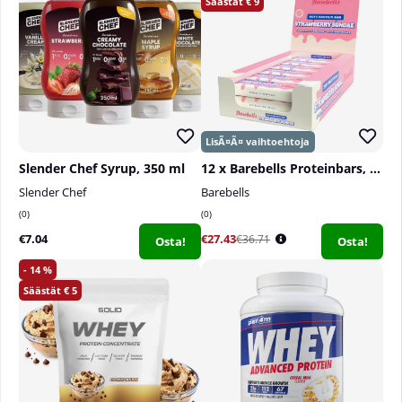
9
Slender Chef Syrup, 350 ml
12 x Barebells Proteinbars, 55 g
Slender Chef
Barebells
0
0
€7.04
€27.43
€36.71
Osta!
Osta!
14
5