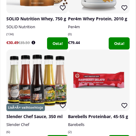
SOLID Nutrition Whey, 750 g
Per4m Whey Protein, 2010 g
SOLID Nutrition
Per4m
134
0
€30.49
€79.44
€35.59
Osta!
Osta!
Slender Chef Sauce, 350 ml
Barebells Proteinbar, 45-55 g
Slender Chef
Barebells
6
2