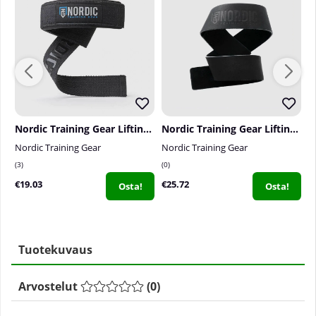
Nordic Training Gear Lifting Straps
Nordic Training Gear Lifting Straps Leather
Nordic Training Gear
Nordic Training Gear
T
3
0
0
€19.03
€25.72
€
Osta!
Osta!
Tuotekuvaus
Arvostelut
(
0
)