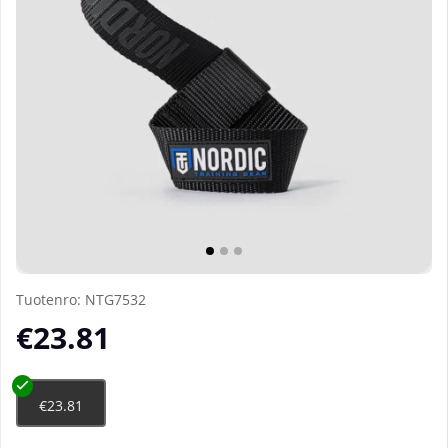
Tuotenro:
NTG7532
€23.81
€23.81