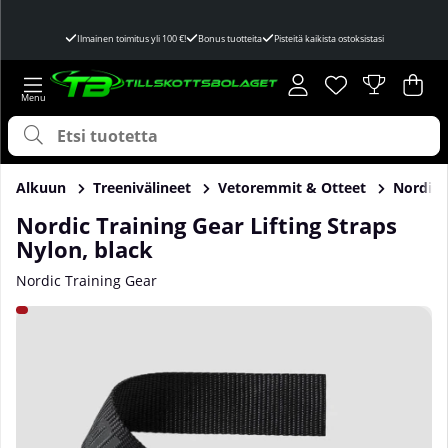
Ilmainen toimitus yli 100 €!
Bonus tuotteita
Pisteitä kaikista ostoksistasi
Toivelista
Lukumäärä toivel
.
Ost
Mää
.
Alkuun
Treenivälineet
Vetoremmit & Otteet
Nordic T
Nordic Training Gear Lifting Straps
Nylon, black
Nordic Training Gear
Tuotekuvat Nordic Training Gear Lifting Straps Nylon, black