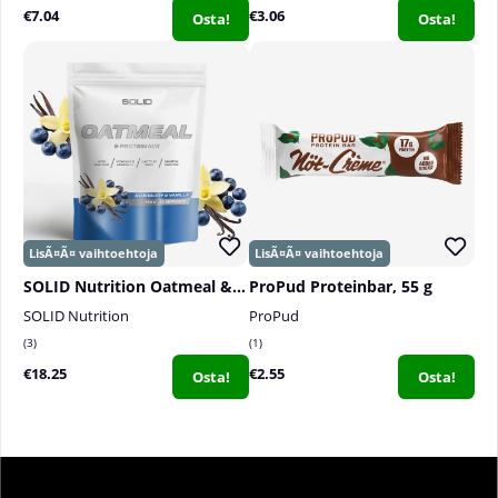
€7.04
€3.06
Osta!
Osta!
SOLID Nutrition Oatmeal & Protein Mix, 750 g
ProPud Proteinbar, 55 g
SOLID Nutrition
ProPud
3
1
€18.25
€2.55
Osta!
Osta!