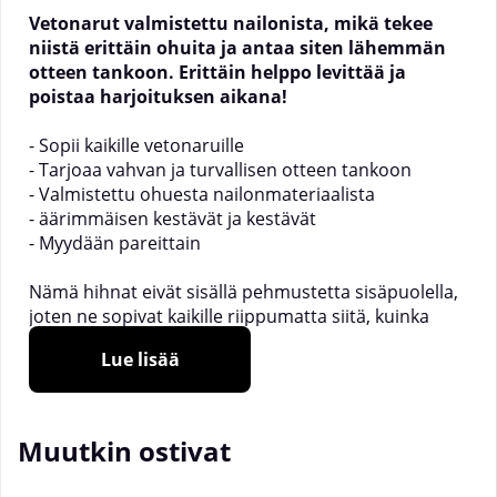
Vetonarut valmistettu nailonista, mikä tekee
niistä erittäin ohuita ja antaa siten lähemmän
otteen tankoon. Erittäin helppo levittää ja
poistaa harjoituksen aikana!
- Sopii kaikille vetonaruille
- Tarjoaa vahvan ja turvallisen otteen tankoon
- Valmistettu ohuesta nailonmateriaalista
- äärimmäisen kestävät ja kestävät
- Myydään pareittain
Nämä hihnat eivät sisällä pehmustetta sisäpuolella,
joten ne sopivat kaikille riippumatta siitä, kuinka
suuri ranteesi on. Vetonaru antaa sinulle vahvan ja
Lue lisää
turvallisen otteen tankoon, mikä johtaa siihen, että
kätesi väsyvät vähemmän. Tämä on täydellinen
yhdistelmä, jotta voit nostaa enemmän painoa ja
tehdä enemmän toistoja.
Muutkin ostivat
Olitpa sitten toipumassa loukkaantumisesta tai