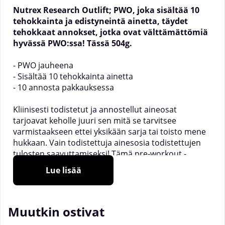
Nutrex Research Outlift; PWO, joka sisältää 10
tehokkainta ja edistyneintä ainetta, täydet
tehokkaat annokset, jotka ovat välttämättömiä
hyvässä PWO:ssa! Tässä 504g.
- PWO jauheena
- Sisältää 10 tehokkainta ainetta
- 10 annosta pakkauksessa
Kliinisesti todistetut ja annostellut aineosat
tarjoavat keholle juuri sen mitä se tarvitsee
varmistaakseen ettei yksikään sarja tai toisto mene
hukkaan. Vain todistettuja ainesosia todistettujen
tulosten saavuttamiseksi! Tämä pre-workout -
sekoitus sisältää ainesosia kuten Citrullin Malat,
Lue lisää
Carnosyn® ja Creapure® auttaakseen sinua
suoriutumaan parhaimmillasi.
Muutkin ostivat
______________________________