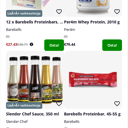
12 x Barebells Proteinbars, 55 g
Per4m Whey Protein, 2010 g
Barebells
Per4m
0
0
€27.43
€79.44
€36.71
Osta!
Osta!
Slender Chef Sauce, 350 ml
Barebells Proteinbar, 45-55 g
Slender Chef
Barebells