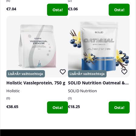
6
2
€7.04
€3.06
Osta!
Osta!
Holistic Vassleprotein, 750 g
SOLID Nutrition Oatmeal & Protein Mix, 750 g
Holistic
SOLID Nutrition
0
3
€38.65
€18.25
Osta!
Osta!