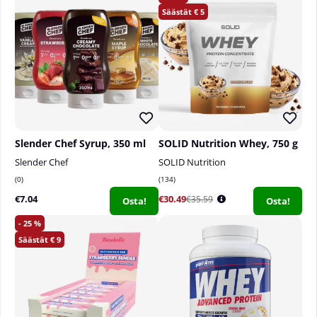
5
Slender Chef Syrup, 350 ml
SOLID Nutrition Whey, 750 g
Slender Chef
SOLID Nutrition
0
134
€7.04
€30.49
€35.59
Osta!
Osta!
25
9