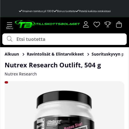
Ilmainen toimitus yli 100 €!
Bonus tuotteita
Pisteitä kaikista ostoksistasi
Toivelista
Lukumäärä toivel
.
Ost
Mää
.
Alkuun
Ravintolisät & Elintarvikkeet
Suorituskyvyn par
Nutrex Research Outlift, 504 g
Nutrex Research
Tuotekuvat Nutrex Research Outlift, 504 g