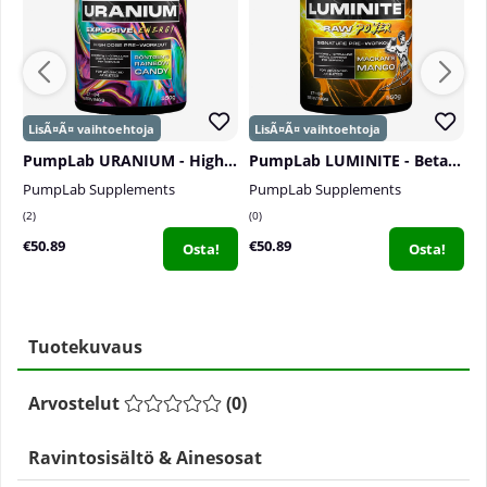
PumpLab URANIUM - High Dose PWO, 550 g
PumpLab LUMINITE - Beta-Alanine Free PWO, 550 g
PumpLab Supplements
PumpLab Supplements
P
2
0
2
€50.89
€50.89
€
Osta!
Osta!
Tuotekuvaus
Arvostelut
(
0
)
Ravintosisältö & Ainesosat