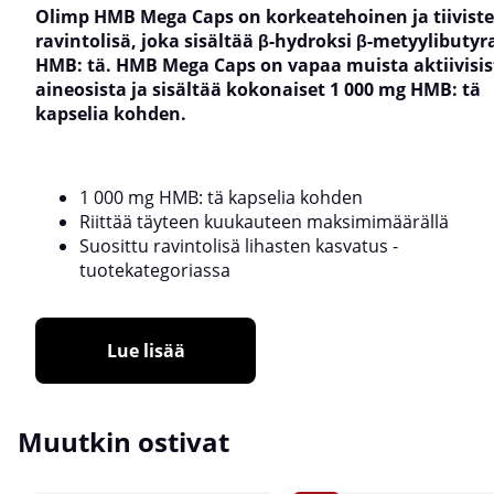
Olimp HMB Mega Caps on korkeatehoinen ja tiiviste
ravintolisä, joka sisältää β-hydroksi β-metyylibutyr
HMB: tä. HMB Mega Caps on vapaa muista aktiivisis
aineosista ja sisältää kokonaiset 1 000 mg HMB: tä
kapselia kohden.
1 000 mg HMB: tä kapselia kohden
Riittää täyteen kuukauteen maksimimäärällä
Suosittu ravintolisä lihasten kasvatus -
tuotekategoriassa
Lue lisää
Muutkin ostivat