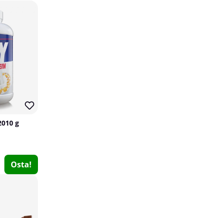
10
4
2010 g
2 x SOLID Nutrition BCAA, 300 g
SOLID Nutrition
9
Osta!
€36.51
Osta!
€40.59