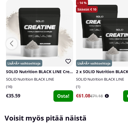
14
10
SOLID Nutrition BLACK LINE Creatine, 400 g
SOLID Nutrition BLACK LINE
SOLID Nutrition BLACK LINE
16
1
€35.59
€61.08
Osta!
€71.18
Voisit myös pitää näistä