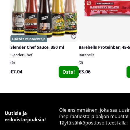
Slender Chef Sauce, 350 ml
Barebells Proteinbar, 45-
Slender Chef
Barebells
6
2
€7.04
€3.06
Osta!
Ole ensimmäinen, joka saa uusimm
Uutisia ja
inspiraatiosta ja paljon muusta!
erikoistarjouksia!
Täytä sähköpostiosoitteesi alla: