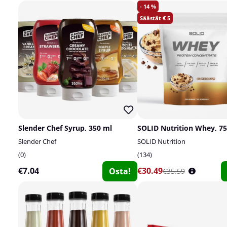
14
5
Slender Chef Syrup, 350 ml
SOLID Nutrition Whey, 75
Slender Chef
SOLID Nutrition
0
134
€7.04
€30.49
Osta!
€35.59