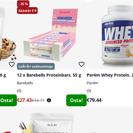
25
9
0 g
12 x Barebells Proteinbars, 55 g
Per4m Whey Protein, 
Barebells
Per4m
0
0
€27.43
€79.44
Osta!
Osta!
€36.71