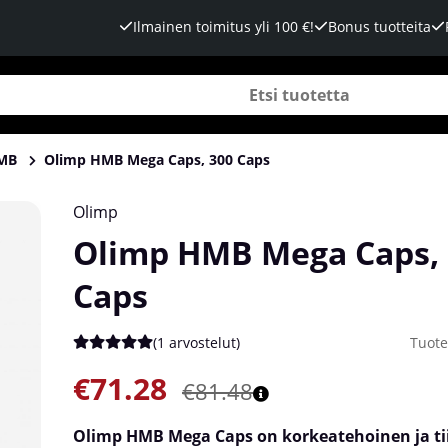
Ilmainen toimitus yli 100 €!
Bonus tuotteita
MB
Olimp HMB Mega Caps, 300 Caps
Olimp
Olimp HMB Mega Caps, 
Caps
(
1 arvostelut
)
Tuot
Keskiarvoluokitus 5 / 5 Arvioiden määrä 1
€71.28
€81.48
Olimp HMB Mega Caps on korkeatehoinen ja tii