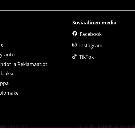
Sosiaalinen media
Facebook
us
Instagram
äytäntö
TikTok
ihdot ja Reklamaatiot
lääksi
uppa
tolomake