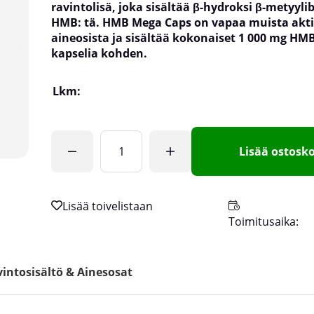
ravintolisä, joka sisältää β-hydroksi β-metyyli
HMB: tä. HMB Mega Caps on vapaa muista aktii
aineosista ja sisältää kokonaiset 1 000 mg HMB
kapselia kohden.
Lkm:
Lisää ostosko
Toimitusaika:
intosisältö & Ainesosat