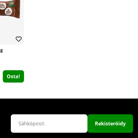
 g
Pureness NAC Complex, 60 caps
Osta!
Pureness
0
€28.45
Osta!
Rekisteröidy