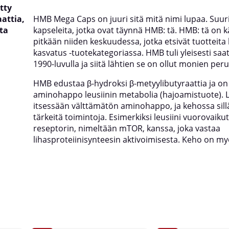
tty
aattia,
HMB Mega Caps on juuri sitä mitä nimi lupaa. Suur
ta
kapseleita, jotka ovat täynnä HMB: tä. HMB: tä on k
pitkään niiden keskuudessa, jotka etsivät tuotteita 
kasvatus -tuotekategoriassa. HMB tuli yleisesti saat
1990-luvulla ja siitä lähtien se on ollut monien per
HMB edustaa β-hydroksi β-metyylibutyraattia ja on
aminohappo leusiinin metabolia (hajoamistuote). L
itsessään välttämätön aminohappo, ja kehossa sill
tärkeitä toimintoja. Esimerkiksi leusiini vuorovaiku
reseptorin, nimeltään mTOR, kanssa, joka vastaa
lihasproteiinisynteesin aktivoimisesta. Keho on m