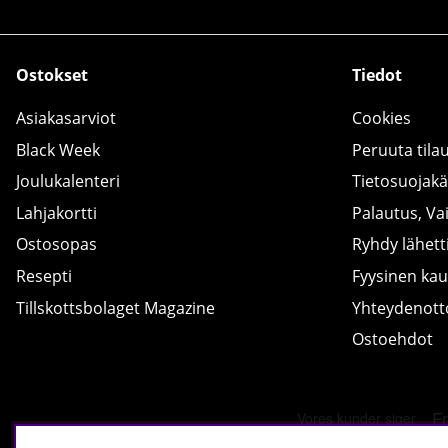
Ostokset
Tiedot
Asiakasarviot
Cookies
Black Week
Peruuta tila
Joulukalenteri
Tietosuojak
Lahjakortti
Palautus, Va
Ostosopas
Ryhdy lähetti
Resepti
Fyysinen ka
Tillskottsbolaget Magazine
Yhteydenot
Ostoehdot