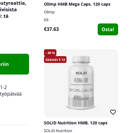
butyraattia,
Olimp HMB Mega Caps, 120 caps
visista
Olimp
: tä
0
€37.63
Osta!
40
12
riin
1-2
työpäivää
SOLID Nutrition HMB, 120 caps
SOLID Nutrition
rajoitettu määrään HMB: tä, jonka se voi muo