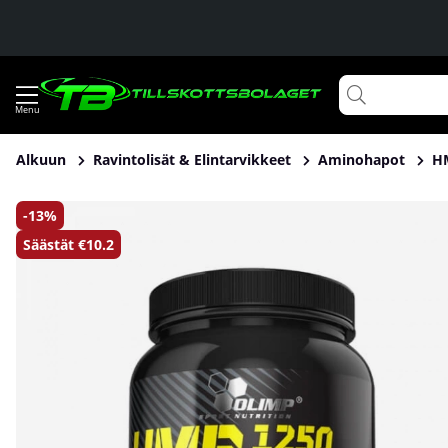
Alkuun
Ravintolisät & Elintarvikkeet
Aminohapot
H
Tuotekuvat Olimp HMB Mega Caps, 300 Caps
13
Säästät
€10.2