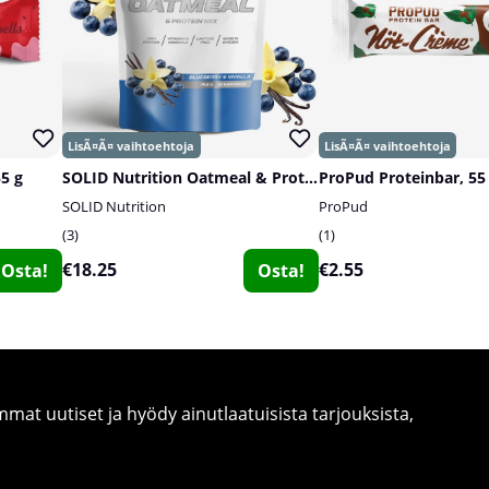
55 g
SOLID Nutrition Oatmeal & Protein Mix, 750 g
ProPud Proteinbar, 55
SOLID Nutrition
ProPud
3
1
€18.25
€2.55
Osta!
Osta!
at uutiset ja hyödy ainutlaatuisista tarjouksista,