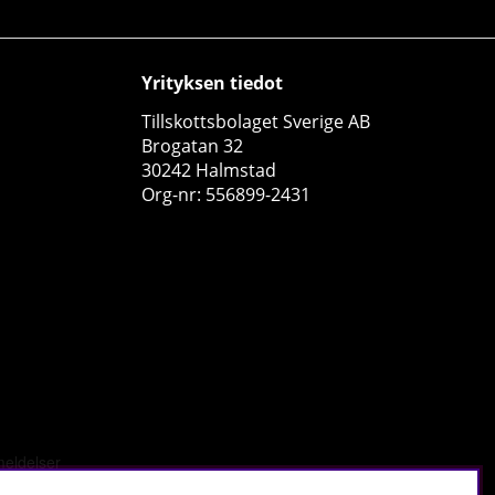
Yrityksen tiedot
Tillskottsbolaget Sverige AB
Brogatan 32
30242 Halmstad
Swedish Supplements NAC 600, 90 caps
Org-nr: 556899-2431
Swedish Supplements
0
€25.39
Osta!