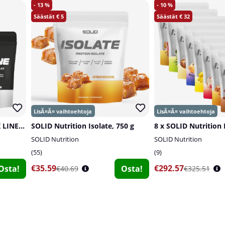
13
10
5
32
2 x SOLID Nutrition BLACK LINE Creatine, 400 g
SOLID Nutrition Isolate, 750 g
8 x SOLID Nutrition I
SOLID Nutrition
SOLID Nutrition
55
9
€35.59
€292.57
Osta!
Osta!
€40.69
€325.51