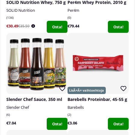
SOLID Nutrition Whey, 750 g
Per4m Whey Protein, 2010 g
SOLID Nutrition
Per4m
134
0
€30.49
€79.44
€35.59
Osta!
Osta!
Slender Chef Sauce, 350 ml
Barebells Proteinbar, 45-55 g
Slender Chef
Barebells
6
2
€7.04
€3.06
Osta!
Osta!