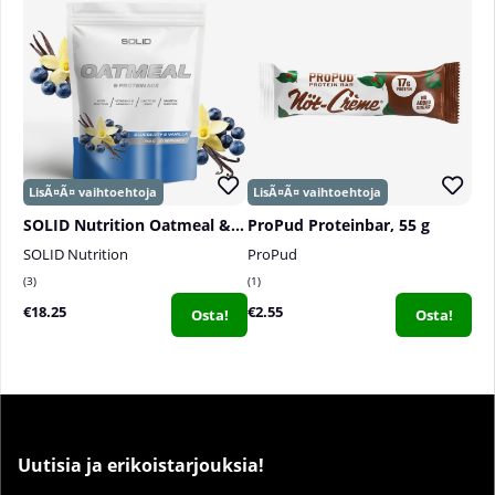
SOLID Nutrition Oatmeal & Protein Mix, 750 g
ProPud Proteinbar, 55 g
SOLID Nutrition
ProPud
3
1
€18.25
€2.55
Osta!
Osta!
Uutisia ja erikoistarjouksia!