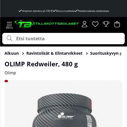
Ilmainen toimitus yli 100 €!
Bonus tuotteita
Pisteitä kaikista ostoksistasi
Toivelista
Lukumäärä toivel
.
Ost
Mää
.
Alkuun
Ravintolisät & Elintarvikkeet
Suorituskyvyn par
OLIMP Redweiler, 480 g
Olimp
Tuotekuvat OLIMP Redweiler, 480 g