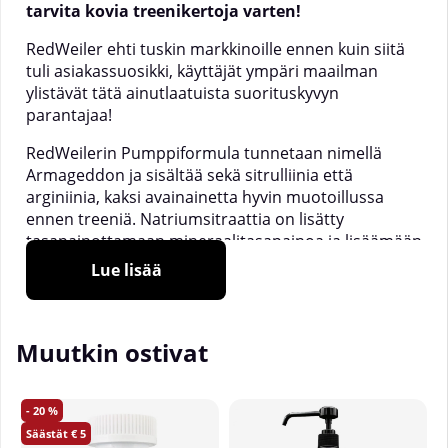
tarvita kovia treenikertoja varten!
RedWeiler ehti tuskin markkinoille ennen kuin siitä
tuli asiakassuosikki, käyttäjät ympäri maailman
ylistävät tätä ainutlaatuista suorituskyvyn
parantajaa!
RedWeilerin Pumppiformula tunnetaan nimellä
Armageddon ja sisältää sekä sitrulliinia että
arginiinia, kaksi avainainetta hyvin muotoillussa
ennen treeniä.
Natriumsitraattia on lisätty
tasapainottamaan mineraalitasapainoa ja lisäämään
kehon kykyä imeä nestettä, jolloin lihakset kestävät
Lue lisää
kovempaa ja pidempään!
Berserkers Performance Blend -matrisissa on
synerginen sekoitus ainesosia, jotka on suunniteltu
Muutkin ostivat
parantamaan voimaa ja räjähtävää suorituskykyäsi.
Se sisältää muun muassa kreatiinimonohydraattia,
trikreatiinimalaattia, beta-alaniinia ja
20
kalsiumfosfaattia.
5