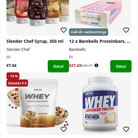
annosta ei tule ylittää.
Sisältö per annos, 1 kauhallinen (18 g)
Slender Chef Syrup, 350 ml
12 x Barebells Proteinbars, 55 g
Slender Chef
Barebells
0
0
€7.04
€27.43
€36.71
Osta!
Osta!
14
5