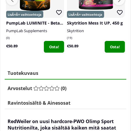
PumpLab LUMINITE - Beta-Alanine Free PWO, 550 g
Skytrition Mess It UP, 450 g
PumpLab Supplements
Skytrition
S
0
19
1
€50.89
€50.89
€
Osta!
Osta!
Tuotekuvaus
Arvostelut
(
0
)
Ravintosisältö & Ainesosat
RedWeiler on uusi hardcore-PWO Olimp Sport
Nutritionilta, joka sisältää kaiken mitä saatat