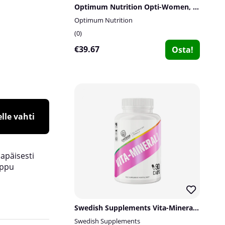
Optimum Nutrition Opti-Women, 120 caps
Optimum Nutrition
0
€39.67
Osta!
lle vahti
lapäisesti
oppu
Swedish Supplements Vita-Mineral Woman, 90 caps
Swedish Supplements