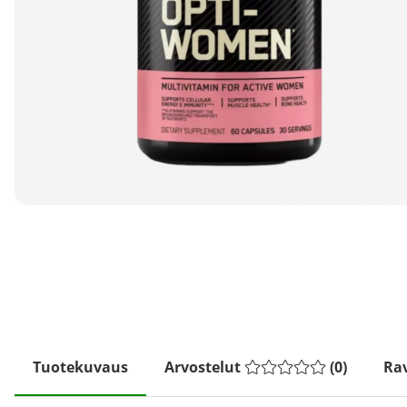
Tuotekuvaus
Arvostelut
(
0
)
Rav