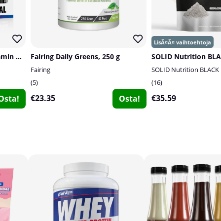
Swedish Supplements Vitamin & Mineral Complex
Fairing Daily Greens, 250 g
Fairing
SOLID Nutrition BLACK
5
16
€23.35
€35.59
Osta!
Osta!