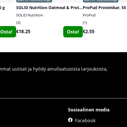
0 g
SOLID Nutrition Oatmeal & Protein Mix, 750 g
ProPud Proteinbar, 55
SOLID Nutrition
ProPud
3
1
€18.25
€2.55
Osta!
Osta!
at uutiset ja hyödy ainutlaatuisista tarjouksista,
Sosiaalinen media
Facebook