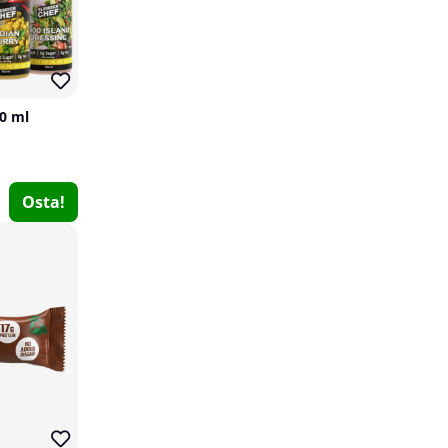
50 ml
Osta!
PumpLab MULTI, 90 caps
PumpLab Supplements
0
€22.33
Osta!