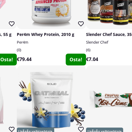
, 55 g
Per4m Whey Protein, 2010 g
Slender Chef Sauce, 3
Per4m
Slender Chef
0
6
€79.44
€7.04
Osta!
Osta!