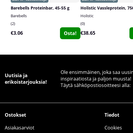
Barebells Proteinbar, 45-55 g
Holistic Vassleprotein, 75
Barebells
Holistic
2
0
€3.06
€38.65
Osta!
Ole ensimmäinen, joka saa uusimm
Uutisia ja
inspiraatiosta ja paljon muusta!
erikoistarjouksia!
Täytä sähköpostiosoitteesi alla:
Ostokset
Tiedot
Asiakasarviot
Cookies