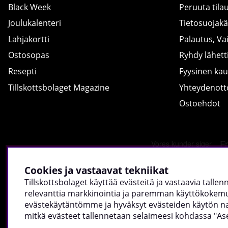
Black Week
Peruuta tila
Joulukalenteri
Tietosuojak
Lahjakortti
Palautus, Va
Ostosopas
Ryhdy lähetti
Resepti
Fyysinen ka
Tillskottsbolaget Magazine
Yhteydenot
Ostoehdot
Cookies ja vastaavat tekniikat
Tillskottsbolaget käyttää evästeitä ja vastaavia talle
relevanttia markkinointia ja paremman käyttökokemuk
evästekäytäntömme ja hyväksyt evästeiden käytön napsa
mitkä evästeet tallennetaan selaimeesi kohdassa "As