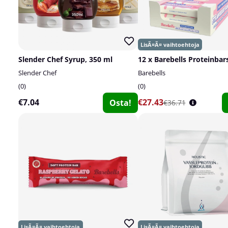
Slender Chef Syrup, 350 ml
12 x Barebells Proteinbars
Slender Chef
Barebells
0
0
€7.04
€27.43
Osta!
€36.71