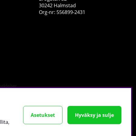
30242 Halmstad
Org-nr: 556899-2431
Scitec Nutrition Mega Daily One Plus, 120 caps
Scitec Nutrition
0
€20.29
Osta!
tä
.
Asetukset
Hyväksy ja sulje
lita,