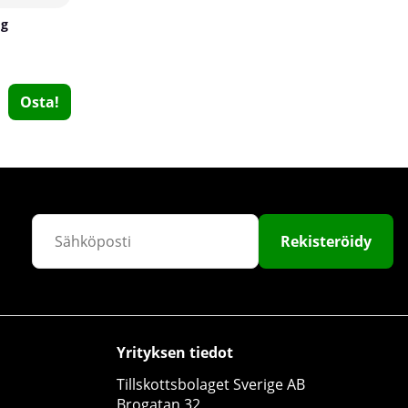
 g
Osta!
Optimum Nutrition Opti-Men, 90 tabs
Optimum Nutrition
Rekisteröidy
1
€25.39
Osta!
Yrityksen tiedot
Tillskottsbolaget Sverige AB
Brogatan 32