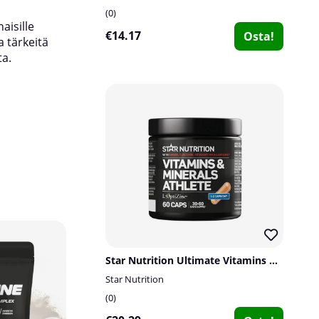
0
aisille
€14.17
Osta!
a tärkeitä
ta.
28
14
28
5
Star Nutrition Ultimate Vitamins & Minerals Athlete, 60 caps
Star Nutrition
0