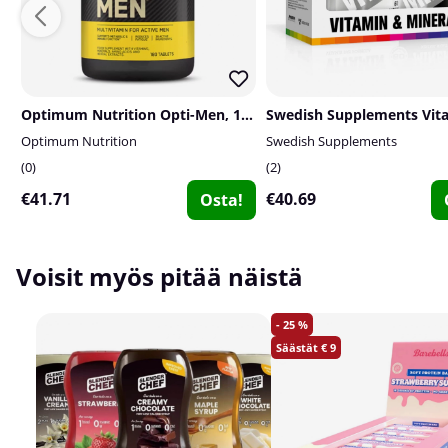
Optimum Nutrition Opti-Men, 180 tabs
Optimum Nutrition
Swedish Supplements
0
2
€41.71
€40.69
Osta!
Voisit myös pitää näistä
25
9