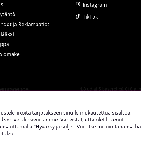
us
Instagram
äytäntö
TikTok
ihdot ja Reklamaatiot
lääksi
uppa
tolomake
©
2026 tillskottsbolaget.fi. Käytämme evästeitä -
lue lisää tääl
nnustekniikoita tarjotakseen sinulle mukautettua sisältöä,
sen verkkosivuillamme. Vahvistat, että olet lukenut
uttamalla "Hyväksy ja sulje". Voit itse milloin tahansa hal
etukset".