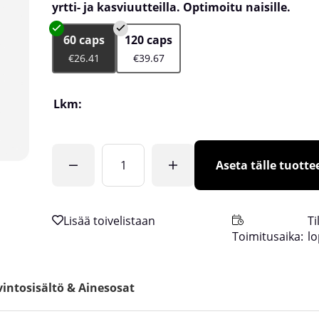
yrtti- ja kasviuutteilla. Optimoitu naisille.
60 caps
120 caps
€26.41
€39.67
Lkm:
Aseta tälle tuottee
Ti
Toimitusaika:
l
intosisältö & Ainesosat