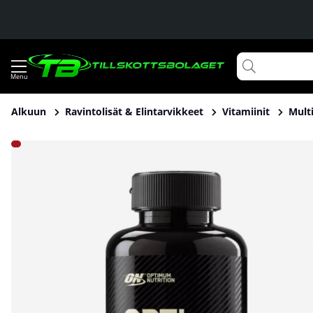
Alkuun
Ravintolisät & Elintarvikkeet
Vitamiinit
Multi
Tuotekuvat Optimum Nutrition Opti-Women, 60 caps