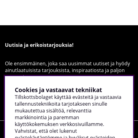
Uutisia ja erikoistarjouksia!
Ole ensimmäinen, joka saa uusimmat uutiset ja hyödy
ainutlaatuisista tarjouksista, inspiraatiosta ja paljon
muusta!
Täytä sähköpostiosoitteesi alla:
Cookies ja vastaavat tekniikat
Tillskottsbolaget käyttää evästeitä ja vastaavia
Rekisteröidy
tallennustekniikoita tarjotakseen sinulle
mukautettua sisältöä, relevanttia
markkinointia ja paremman
käyttökokemuksen verkkosivuillamme.
Vahvistat, että olet lukenut
Ostokset
evästekäytäntömme ja hyväksyt evästeiden