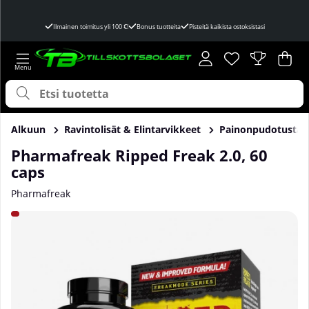
Ilmainen toimitus yli 100 €!
Bonus tuotteita
Pisteitä kaikista ostoksistasi
Toivelista
Lukumäärä toivel
.
Ost
Mää
.
Alkuun
Ravintolisät & Elintarvikkeet
Painonpudotusta
Pharmafreak Ripped Freak 2.0, 60
caps
Pharmafreak
Tuotekuvat Pharmafreak Ripped Freak 2.0, 60 caps