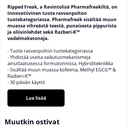
Ripped Freak
, a Ravintolisä Pharmafreakiltä, on
innovatiivinen tuote rasvanpolton
tuotekategoriassa. Pharmafreak sisältää muun
muassa vihreästä teestä, punaisesta pippurista
ja oliivinlehdet sekä Razberi-K™
vadelmaketoneja.
- Tuote rasvanpolton tuotekategoriassa
- Yhdistää useita vaikutusmekanismeja
ainutlaatuisessa formuloinnissa, Hybriditekniikka
- Sisältää muun muassa kofeiinia, Methyl EGCG™ &
Razberi-K™
- 30 päivän käyttö
Jos etsit kehittyneimpiä tuotteita rasvanpolton
Lue lisää
tuotekategoriassa, niin Ripped Freak 2.0 on juuri
sinulle. Ripped Freak 2.0 on suunniteltu erityisesti
käytettäväksi kalori alijäämän yhteydessä, eikä
Muutkin ostivat
Pharmafreak pidä sisältöä näissä kapseleissa
takaisin, ne ovat täynnä aktiivisia aineosia.