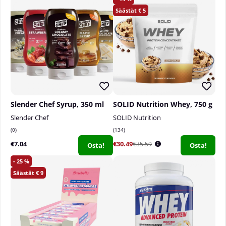
5
Slender Chef Syrup, 350 ml
SOLID Nutrition Whey, 750 g
Slender Chef
SOLID Nutrition
0
134
€7.04
€30.49
€35.59
Osta!
Osta!
25
9