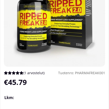
(
1 arvostelut
)
Tuotenro:
PHARMAFREAK001
Keskiarvoluokitus 5 / 5 Arvioiden määrä 1
€45.79
Lkm: