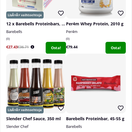
12 x Barebells Proteinbars, 55 g
Per4m Whey Protein, 2010 g
Barebells
Per4m
0
0
€27.43
€79.44
€36.71
Osta!
Osta!
Slender Chef Sauce, 350 ml
Barebells Proteinbar, 45-55 g
Slender Chef
Barebells