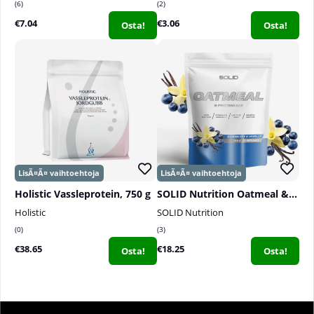
6
2
€7.04
€3.06
Osta!
Osta!
Holistic Vassleprotein, 750 g
SOLID Nutrition Oatmeal & Protein Mix, 750 g
Holistic
SOLID Nutrition
0
3
€38.65
€18.25
Osta!
Osta!