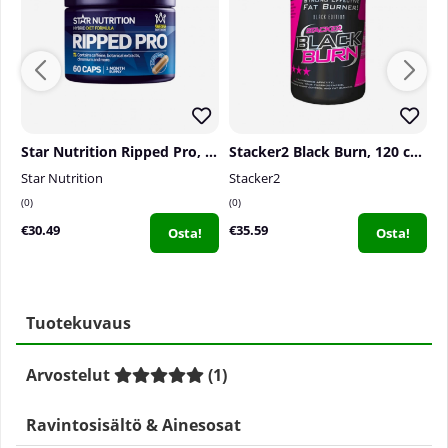
Star Nutrition Ripped Pro, 60 caps
Stacker2 Black Burn, 120 caps
C
Star Nutrition
Stacker2
C
0
0
2
€30.49
€35.59
€
Osta!
Osta!
Tuotekuvaus
Arvostelut
(
1
)
Ravintosisältö & Ainesosat