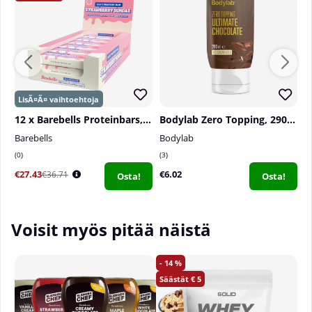
12 x Barebells Proteinbars, 55 g
Bodylab Zero Topping, 290 ml
Barebells
Bodylab
M
0
3
2
€27.43
€6.02
€
€36.71
Osta!
Osta!
Voisit myös pitää näistä
14
5