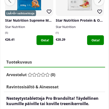
Star Nutrition Supreme Mass, 1530 g
Star Nutrition Protein & Oat Breakfast Shake, 750 g
T
Star Nutrition
Star Nutrition
T
5
1
0
€26.41
€20.29
€
Osta!
Osta!
Tuotekuvaus
Arvostelut
(
0
)
Ravintosisältö & Ainesosat
Nesteytystabletteja Pro Brandsilta! Täydellinen
kuumille päiville tai koville treenikerroille.