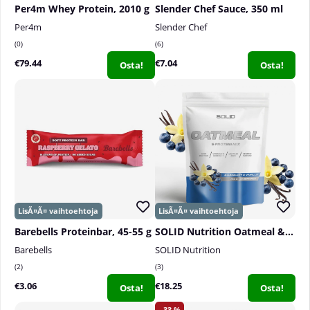
Per4m Whey Protein, 2010 g
Slender Chef Sauce, 350 ml
Per4m
Slender Chef
0
6
€79.44
€7.04
Osta!
Osta!
Barebells Proteinbar, 45-55 g
SOLID Nutrition Oatmeal & Protein Mix, 750 g
Barebells
SOLID Nutrition
2
3
€3.06
€18.25
Osta!
Osta!
33