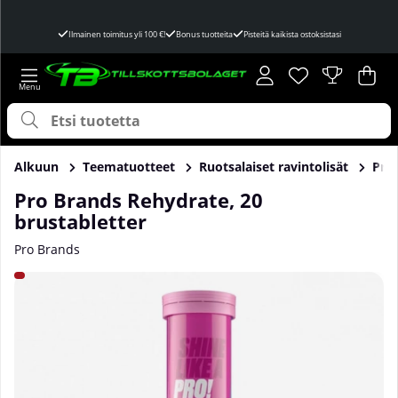
Ilmainen toimitus yli 100 €!
Bonus tuotteita
Pisteitä kaikista ostoksistasi
Toivelista
Lukumäärä toivel
.
Ost
Mää
.
Alkuun
Teematuotteet
Ruotsalaiset ravintolisät
Pro 
Pro Brands Rehydrate, 20
brustabletter
Pro Brands
Tuotekuvat Pro Brands Rehydrate, 20 brustabletter