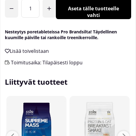
Lkm
Aseta tälle tuotteelle
vahti
Nesteytys poretableteissa Pro Brandsilta! Täydellinen
kuumille päiville tai rankoille treenikerroille.
Toimitusaika:
Tilapäisesti loppu
Liittyvät tuotteet
U