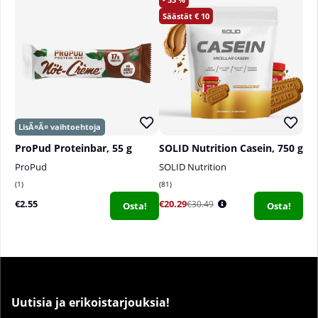
10
ProPud Proteinbar, 55 g
SOLID Nutrition Casein, 750 g
ProPud
SOLID Nutrition
1
81
€2.55
€20.29
€30.49
Osta!
Osta!
Uutisia ja erikoistarjouksia!