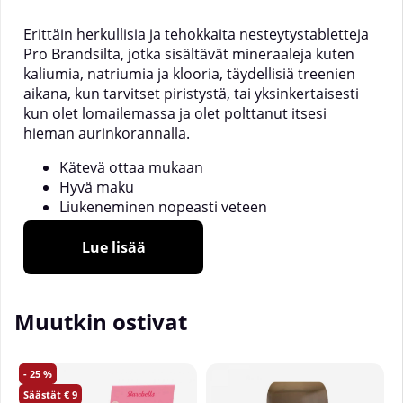
Erittäin herkullisia ja tehokkaita nesteytystabletteja
Pro Brandsilta, jotka sisältävät mineraaleja kuten
kaliumia, natriumia ja klooria, täydellisiä treenien
aikana, kun tarvitset piristystä, tai yksinkertaisesti
kun olet lomailemassa ja olet polttanut itsesi
hieman aurinkorannalla.
Kätevä ottaa mukaan
Hyvä maku
Liukeneminen nopeasti veteen
Lue lisää
Käyttö:
Laita tabletti pulloon tai lasilliseen vettä lämpiminä
Muutkin ostivat
päivinä, treenien aikana tai kun alat tuntea olosi
väsyneeksi.
25
9