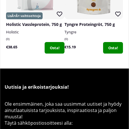
Holistic Vassleprotein, 750 g
Tyngre Proteingröt, 750 g
Holistic
Tyngre
0
0
€38.65
€15.19
Osta!
Osta!
Uutisia ja erikoistarjouksia!
Ole ensimmäinen, joka saa uusimmat uutiset ja hyödy
ainutlaatuisista tarjouksista, inspiraatiosta ja paljon
muusta!
Täytä sähköpostiosoitteesi alla: