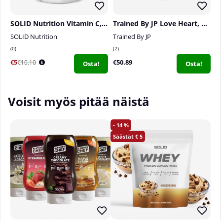
SOLID Nutrition Vitamin C, 90 caps
Trained By JP Love Heart, 30 serv.
SOLID Nutrition
Trained By JP
T
0
2
1
€5
€50.89
€
€10.10
Osta!
Osta!
Voisit myös pitää näistä
14
5