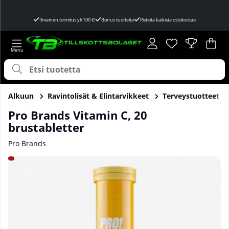
Ilmainen toimitus yli 100 €!
Bonus tuotteita
Pisteitä kaikista ostoksistasi
Toivelista
Lukumäärä toivel
.
Ost
Mää
.
Alkuun
Ravintolisät & Elintarvikkeet
Terveystuotteet
Pro Brands Vitamin C, 20
brustabletter
Pro Brands
Tuotekuvat Pro Brands Vitamin C, 20 brustabletter