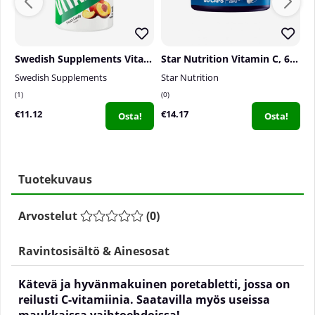
Swedish Supplements Vitamin C, 100 tabs
Star Nutrition Vitamin C, 60 caps
V
Swedish Supplements
Star Nutrition
V
1
0
0
€11.12
€14.17
€
Osta!
Osta!
Tuotekuvaus
Arvostelut
(
0
)
Ravintosisältö & Ainesosat
Kätevä ja hyvänmakuinen poretabletti, jossa on
reilusti C-vitamiinia. Saatavilla myös useissa