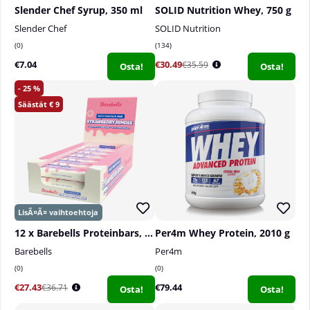
Slender Chef Syrup, 350 ml
SOLID Nutrition Whey, 750 g
Slender Chef
SOLID Nutrition
0
134
€7.04
€30.49
€35.59
Osta!
Osta!
25
9
12 x Barebells Proteinbars, 55 g
Per4m Whey Protein, 2010 g
Barebells
Per4m
0
0
€27.43
€79.44
€36.71
Osta!
Osta!