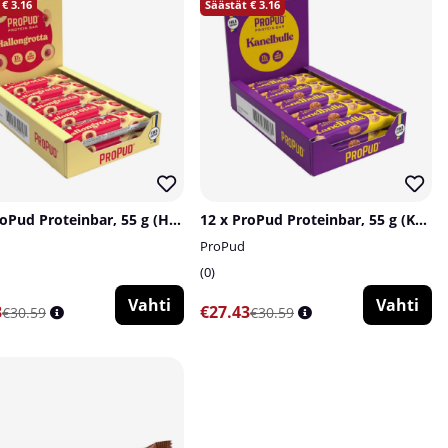
3.16
3.16
12 x ProPud Proteinbar, 55 g (Hallongrotta)
12 x ProPud Proteinbar, 55 g (Kanelbulle)
ProPud
0
Vahti
Vahti
3
€27.43
€30.59
€30.59