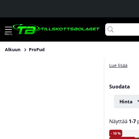
Alkuun
ProPud
Lue lisää
Suodata
Hinta
Näyttää
1-7
p
Tuotteet
10