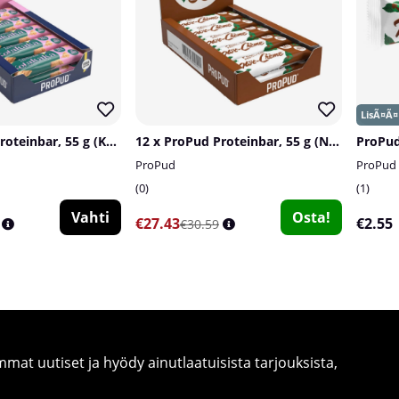
12 x ProPud Proteinbar, 55 g (Kolakaka)
12 x ProPud Proteinbar, 55 g (Nöt-Créme)
ProPud
ProPud
ProPud
0
1
Vahti
Osta!
€27.43
€2.55
€30.59
at uutiset ja hyödy ainutlaatuisista tarjouksista,