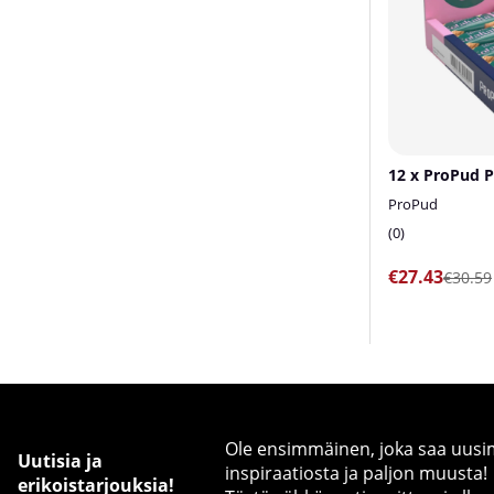
ProPud
0
€27.43
€30.59
Ole ensimmäinen, joka saa uusimm
Uutisia ja
inspiraatiosta ja paljon muusta!
erikoistarjouksia!