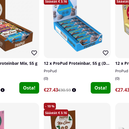
3.16
roteinbar Mix, 55 g
12 x ProPud Proteinbar, 55 g (Delicatoboll)
ProPud
ProPud
0
0
Osta!
Osta!
€27.43
€27.4
€30.59
10
3.16