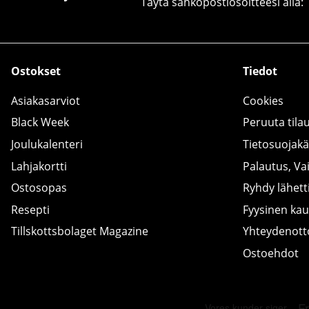
Täytä sähköpostiosoitteesi alla:
Ostokset
Tiedot
Asiakasarviot
Cookies
Black Week
Peruuta tila
Joulukalenteri
Tietosuojak
Lahjakortti
Palautus, Va
Ostosopas
Ryhdy lähetti
Resepti
Fyysinen ka
Tillskottsbolaget Magazine
Yhteydenot
Ostoehdot