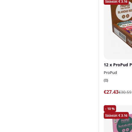
3.16
12 x ProPud P
ProPud
0
€27.43
€30.59
10
3.16