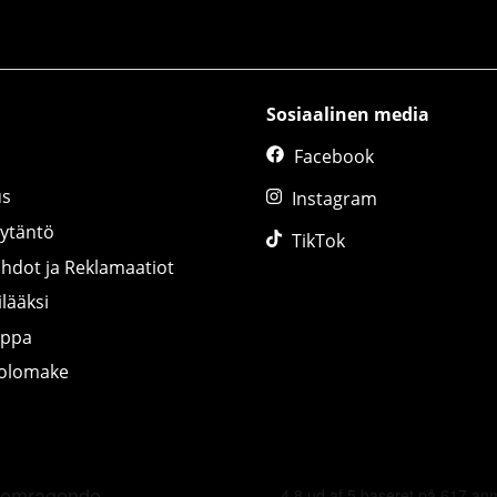
Sosiaalinen media
Facebook
us
Instagram
äytäntö
TikTok
ihdot ja Reklamaatiot
lääksi
uppa
tolomake