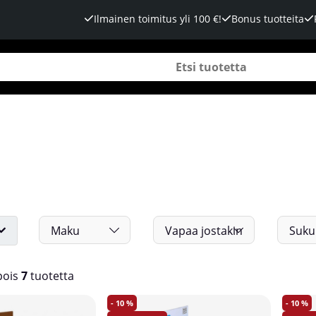
Ilmainen toimitus yli 100 €!
Bonus tuotteita
Maku
Vapaa jostakin
Sukupu
ois
7
tuotetta
10
10