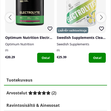
Optimum Nutrition Electrolyte Powder, 264 g
Swedish Supplements Clear Electrolytes, 240 g
S
Optimum Nutrition
Swedish Supplements
S
0
0
3
€20.29
€25.39
€
Osta!
Osta!
Tuotekuvaus
Arvostelut
(
2
)
Ravintosisältö & Ainesosat