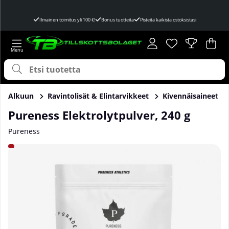
Ilmainen toimitus yli 100 €!
Bonus tuotteita
Pisteitä kaikista ostoksistasi
Toivelista
Lukumäärä toivel
.
Ost
Mää
.
Alkuun
Ravintolisät & Elintarvikkeet
Kivennäisaineet
Pureness Elektrolytpulver, 240 g
Pureness
Tuotekuvat Pureness Elektrolytpulver, 240 g