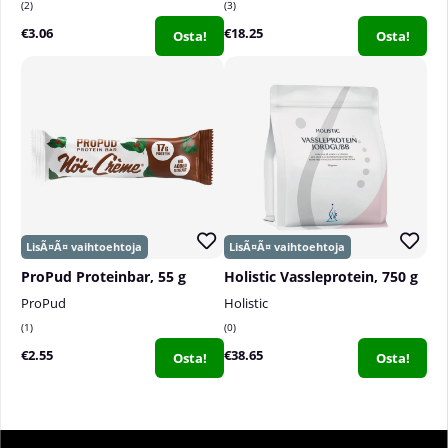
2
3
€3.06
€18.25
Osta!
Osta!
ProPud Proteinbar, 55 g
Holistic Vassleprotein, 750 g
ProPud
Holistic
1
0
€2.55
€38.65
Osta!
Osta!