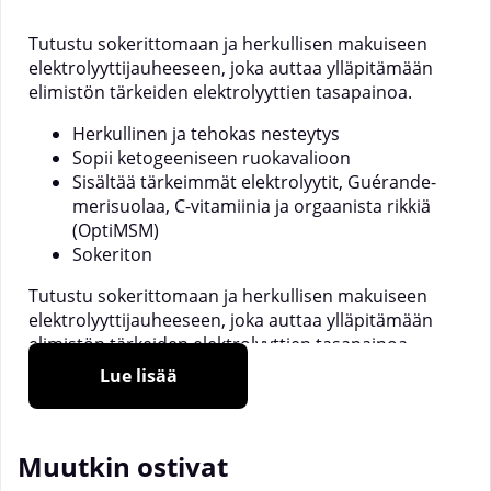
Tutustu sokerittomaan ja herkullisen makuiseen
elektrolyyttijauheeseen, joka auttaa ylläpitämään
elimistön tärkeiden elektrolyyttien tasapainoa.
Herkullinen ja tehokas nesteytys
Sopii ketogeeniseen ruokavalioon
Sisältää tärkeimmät elektrolyytit, Guérande-
merisuolaa, C-vitamiinia ja orgaanista rikkiä
(OptiMSM)
Sokeriton
Tutustu sokerittomaan ja herkullisen makuiseen
elektrolyyttijauheeseen, joka auttaa ylläpitämään
elimistön tärkeiden elektrolyyttien tasapainoa.
Lue lisää
Elektrolyyttijauhe toimii nesteytyksen tukena.
Elektrolyyttilisästä voi olla hyötyä, kun elimistö
menettää runsaasti nestettä esimerkiksi pitkien
urheilusuoritusten, saunomisen, kuumien
Muutkin ostivat
kesäpäivien tai runsaan hikoilun yhteydessä. Se