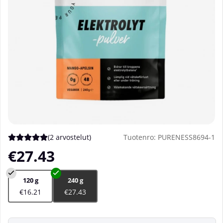
(
2 arvostelut
)
Tuotenro:
PURENESS8694-1
Keskiarvoluokitus 5 / 5 Arvioiden määrä 2
€27.43
120 g
240 g
€16.21
€27.43