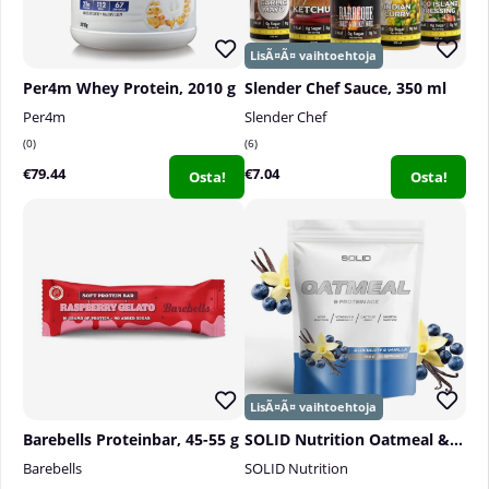
Per4m Whey Protein, 2010 g
Slender Chef Sauce, 350 ml
Per4m
Slender Chef
0
6
€79.44
€7.04
Osta!
Osta!
Barebells Proteinbar, 45-55 g
SOLID Nutrition Oatmeal & Protein Mix, 750 g
Barebells
SOLID Nutrition