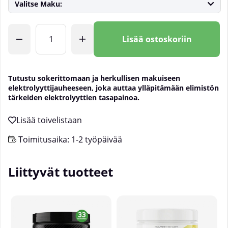
Valitse Maku:
Lkm
Lisää ostoskoriin
Tutustu sokerittomaan ja herkullisen makuiseen
elektrolyyttijauheeseen, joka auttaa ylläpitämään elimistön
tärkeiden elektrolyyttien tasapainoa.
Toimitusaika:
1-2 työpäivää
Liittyvät tuotteet