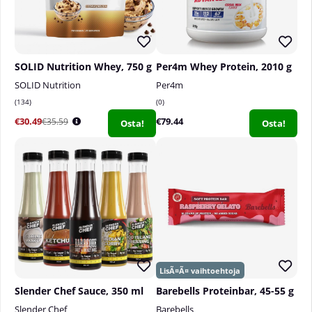
SOLID Nutrition Whey, 750 g
Per4m Whey Protein, 2010 g
SOLID Nutrition
Per4m
134
0
€30.49
€79.44
€35.59
Osta!
Osta!
Slender Chef Sauce, 350 ml
Barebells Proteinbar, 45-55 g
Slender Chef
Barebells