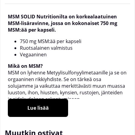
MSM SOLID Nutritionilta on korkealaatuinen
MSM-lisäravinne, jossa on kokonaiset 750 mg
MSM:ää per kapseli.
750 mg MSM:ää per kapseli
Ruotsalainen valmistus
Vegaaninen
Mikä on MSM?
MSM on lyhenne Metyylisulfonyylimetaanille ja se on
orgaaninen rikkiyhdiste. Se on tärkeä osa
solujamme ja vaikuttaa merkittävästi muun muassa
luuston, ihon, hiusten, kynsien, rustojen, jänteiden
ja sidekudoksen rakentumiseen.
Lue lisää
Rikkiä esiintyy runsaasti sidekudoksissa eli nivelissä
ja nivelsiteissä, ja se on osoittautunut avuksi muun
muassa nivelrikossa. MSM SOLID Nutritionilta
Muutkin ostivat
sisältää kokonaiset 750 mg MSM:ää per kapseli!