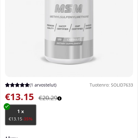
(
1 arvostelut
)
Tuotenro:
SOLID7633
Keskiarvoluokitus 5 / 5 Arvioiden määrä 1
€13.15
€20.29
1 x
€13.15
-35%