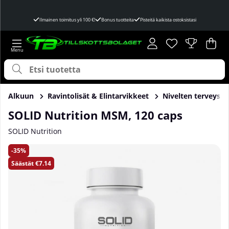
Ilmainen toimitus yli 100 €!
Bonus tuotteita
Pisteitä kaikista ostoksistasi
Toivelista
Lukumäärä toivel
.
Ost
Mää
.
Alkuun
Ravintolisät & Elintarvikkeet
Nivelten terveys
SOLID Nutrition MSM, 120 caps
SOLID Nutrition
Tuotekuvat SOLID Nutrition MSM, 120 caps
35
Säästät
€7.14