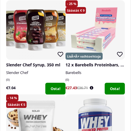
25
9
Slender Chef Syrup, 350 ml
12 x Barebells Proteinbars, 55 g
Slender Chef
Barebells
0
0
€7.04
€27.43
€36.71
Osta!
Osta!
14
5