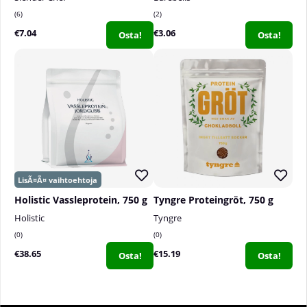
6
2
€7.04
€3.06
Osta!
Osta!
Holistic Vassleprotein, 750 g
Tyngre Proteingröt, 750 g
Holistic
Tyngre
0
0
€38.65
€15.19
Osta!
Osta!