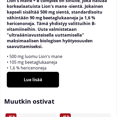
Lion's mane + B complex on sinulle, joka haluaa
korkealaatuista Lion's mane -sientä. Jokainen
kapseli sisältää 500 mg sientä, standardisoitu
vähintään 90 mg beetaglukaaneja ja 1,6 %
hericenoneja. Tämä yhdistyy valittuihin B-
vitamiineihin. Uute valmistetaan
"ultraääniavusteisella uuttamisella"
maksimaalisen biologisen hyötyosuuden
saavuttamiseksi.
• 500 mg luomu Lion's mane
• 105 mg beetaglukaaneja
• 1,6 % hericenoneja
• Ainutlaatuinen, varovainen valmistusmenetelmä
• Valittuja B-vitamiineja
Lue lisää
• Riittää 25 - 50 päiväksi
Lion's mane ei ole uusi asia
Muutkin ostivat
Lion's mane, igelikääpäsieni, Hericium erinaceus -
sieni monilla nimillä. Se kasvaa mieluiten tammella
40
48