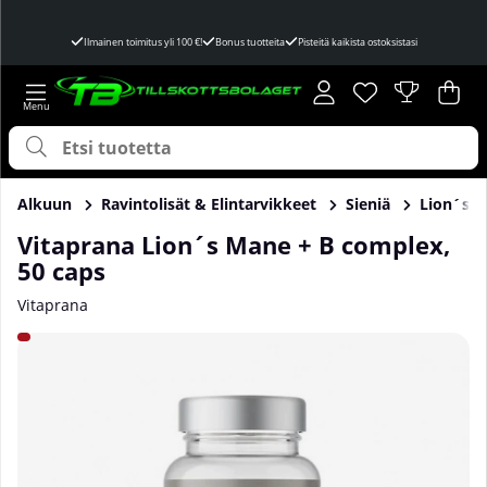
Ilmainen toimitus yli 100 €!
Bonus tuotteita
Pisteitä kaikista ostoksistasi
Toivelista
Lukumäärä toivel
.
Ost
Mää
.
Alkuun
Ravintolisät & Elintarvikkeet
Sieniä
Lion´s 
Vitaprana Lion´s Mane + B complex,
50 caps
Vitaprana
Tuotekuvat Vitaprana Lion´s Mane + B complex, 50 caps