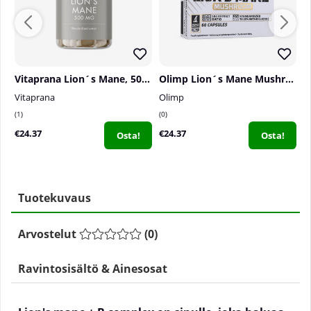
Vitaprana Lion´s Mane, 500 mg, 100 caps
Olimp Lion´s Mane Mushroom, 60 caps
Vitaprana
Olimp
S
1
0
0
€24.37
€24.37
€
Osta!
Osta!
Tuotekuvaus
Arvostelut
(
0
)
Ravintosisältö & Ainesosat