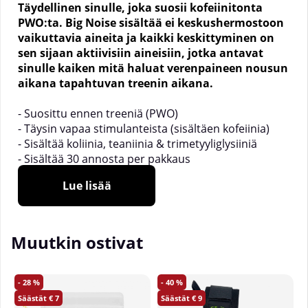
Täydellinen sinulle, joka suosii kofeiinitonta
PWO:ta.
Big Noise sisältää ei keskushermostoon
vaikuttavia aineita ja kaikki keskittyminen on
sen sijaan aktiivisiin aineisiin, jotka antavat
sinulle kaiken mitä haluat verenpaineen nousun
aikana tapahtuvan treenin aikana.
- Suosittu ennen treeniä (PWO)
- Täysin vapaa stimulanteista (sisältäen kofeiinia)
- Sisältää koliinia, teaniinia & trimetyyliglysiiniä
- Sisältää 30 annosta per pakkaus
Lue lisää
Big Noise on stimulantiton PWO, jota olet etsinyt.
Raskaita harjoittelujaksoja korkealla verenkierrolla.
Sitä Big Noise on kehitetty. Tässä innovatiivisessa
PWO:ssa Redcon1:ltä kaikki keskushermoston
Muutkin ostivat
stimulantit on poistettu. Keskittyminen on sen
sijaan laadukkaisiin, aktiivisiin ainesosiin, jotka
toimivat parhaiten rankoissa harjoituksissa.
28
40
7
9