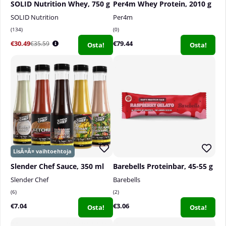
SOLID Nutrition Whey, 750 g
Per4m Whey Protein, 2010 g
SOLID Nutrition
Per4m
134
0
€30.49
€79.44
€35.59
Osta!
Osta!
Slender Chef Sauce, 350 ml
Barebells Proteinbar, 45-55 g
Slender Chef
Barebells
6
2
€7.04
€3.06
Osta!
Osta!