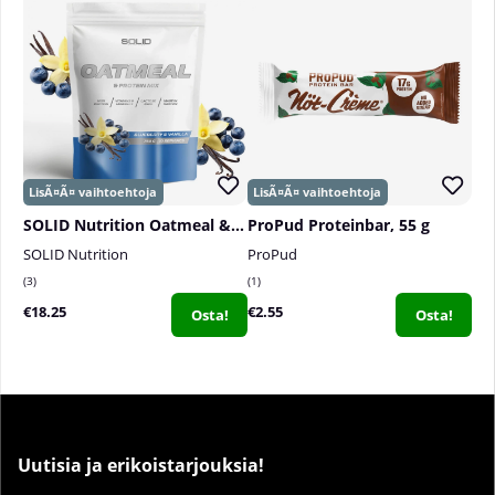
SOLID Nutrition Oatmeal & Protein Mix, 750 g
ProPud Proteinbar, 55 g
SOLID Nutrition
ProPud
3
1
€18.25
€2.55
Osta!
Osta!
Uutisia ja erikoistarjouksia!