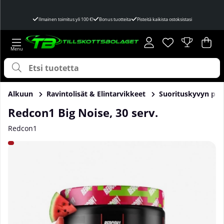
Ilmainen toimitus yli 100 €!
Bonus tuotteita
Pisteitä kaikista ostoksistasi
Toivelista
Lukumäärä toivel
.
Ost
Mää
.
Alkuun
Ravintolisät & Elintarvikkeet
Suorituskyvyn par
Redcon1 Big Noise, 30 serv.
Redcon1
Tuotekuvat Redcon1 Big Noise, 30 serv.