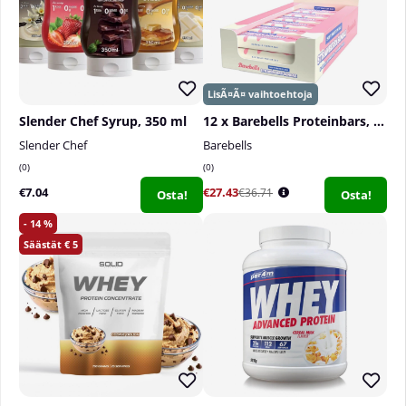
Slender Chef Syrup, 350 ml
12 x Barebells Proteinbars, 55 g
Slender Chef
Barebells
0
0
€7.04
€27.43
€36.71
Osta!
Osta!
14
5