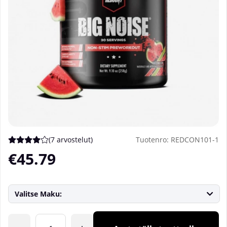
(
7 arvostelut
)
Tuotenro:
REDCON101-1
Keskiarvoluokitus 4 / 5 Arvioiden määrä 7
€45.79
Valitse Maku:
Lkm