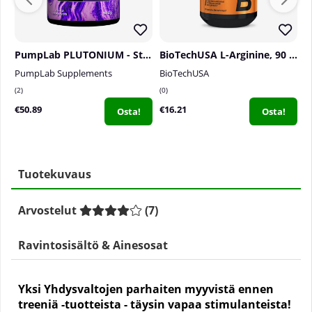
PumpLab PLUTONIUM - Stim Free PWO, 550 g
BioTechUSA L-Arginine, 90 caps
PumpLab Supplements
BioTechUSA
5
2
0
4
€50.89
€16.21
€
Osta!
Osta!
Tuotekuvaus
Arvostelut
(
7
)
Ravintosisältö & Ainesosat
Yksi Yhdysvaltojen parhaiten myyvistä ennen
treeniä -tuotteista - täysin vapaa stimulanteista!